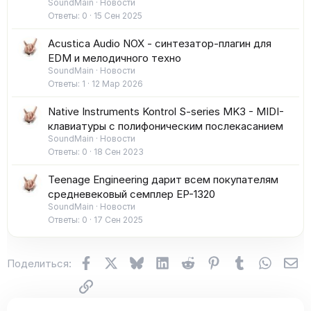
SoundMain
Новости
Ответы
0
15 Сен 2025
Acustica Audio NOX - синтезатор-плагин для
EDM и мелодичного техно
SoundMain
Новости
Ответы
1
12 Мар 2026
Native Instruments Kontrol S-series MK3 - MIDI-
клавиатуры с полифоническим послекасанием
SoundMain
Новости
Ответы
0
18 Сен 2023
Teenage Engineering дарит всем покупателям
средневековый семплер EP-1320
SoundMain
Новости
Ответы
0
17 Сен 2025
Facebook
X (Twitter)
Bluesky
LinkedIn
Reddit
Pinterest
Tumblr
WhatsA
Эл
Поделиться:
Ссылка