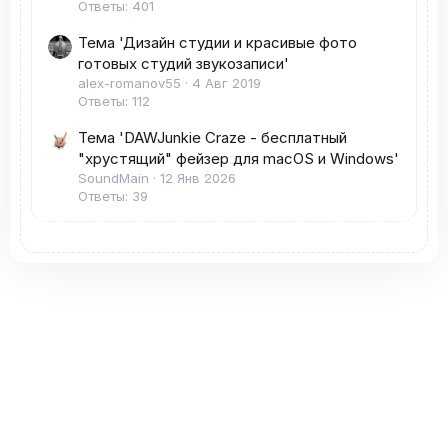
Ответы: 401
Тема 'Дизайн студии и красивые фото
готовых студий звукозаписи'
alex-romanov55
4 Авг 2019
Ответы: 112
Тема 'DAWJunkie Craze - бесплатный
"хрустящий" фейзер для macOS и Windows'
SoundMain
12 Янв 2026
Ответы: 39