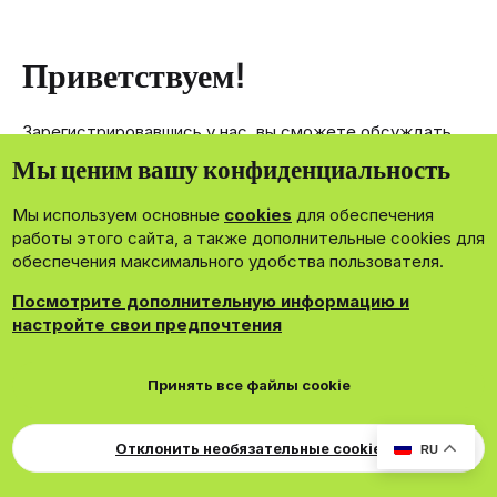
Приветствуем!
Зарегистрировавшись у нас, вы сможете обсуждать,
делиться и отправлять личные сообщения другим
Мы ценим вашу конфиденциальность
членам нашего сообщества.
Мы используем основные
cookies
для обеспечения
Зарегистрироваться сейчас!
работы этого сайта, а также дополнительные cookies для
обеспечения максимального удобства пользователя.
Посмотрите дополнительную информацию и
настройте свои предпочтения
®
Community platform by XenForo
© 2010-2026 XenForo Ltd.
Принять все файлы cookie
Theming with
by:
DohTheme
Cookies
Russian
Обратная связь
Поддержка
Для правообладателей
EN Soundmain
Условия и правила
Отклонить необязательные cookie
RU
Политика конфиденциальности
Помощь
R
S
S