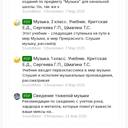
изданий по предмету "Музыка" для начальной
школы. Он, так же к
SoundMain
Обновлено:
7 Мар 2025
Музыка. 2 класс. Учебник. Критская
PDF
Е.Д., Сергеева Г.П., Шмагина Т.С.
Этот учебник - следующая ступенька на пути в
мир Музыки, в мир Прекрасного. Слушая
музыку, рассматр
SoundMain
Обновлено:
7 Мар 2025
Музыка. 1 класс. Учебник. Критская
PDF
Е.Д., Сергеева Г.П., Шмагина Т.С.
Учебник вводит первоклассника в мир музыки.
Слушая и исполняя музыкальные произведения,
рассматривая
SoundMain
Обновлено:
6 Мар 2025
Сведение тяжелой музыки
PDF
Рекомендации по сведению с учетом рока,
хардкора и металла, которые помогут вывести
ваши миксы на...
SoundMain
Обновлено:
24 Фев 2025