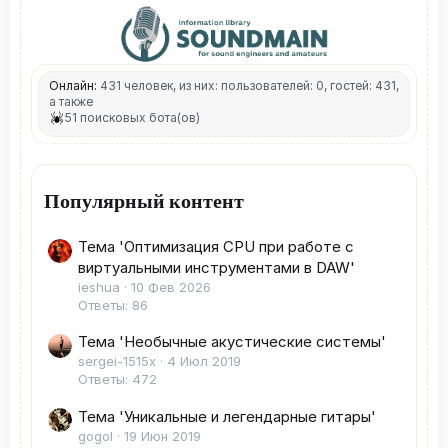
Онлайн:
431 человек, из них: пользователей: 0, гостей: 431,
а также
51 поисковых бота(ов)
Популярный контент
Тема 'Оптимизация CPU при работе с
виртуальными инструментами в DAW'
ieshua
10 Фев 2026
Ответы: 86
Тема 'Необычные акустические системы'
sergei-1515x
4 Июл 2019
Ответы: 472
Тема 'Уникальные и легендарные гитары'
gogol
19 Июн 2019