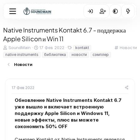
Native Instruments Kontakt 6.7 - поддержка
Apple Silicon и Win 11
А
Д
Т
К
SoundMain
17 Фев 2022
Новости
kontakt
в
а
е
а
native instruments
библиотека
новости
сэмплер
т
т
г
т
о
а
и
е
Новости
р
н
г
т
а
о
е
ч
р
м
а
и
17 Фев 2022
ы
л
я
а
Обновление Native Instruments Kontakt 6.7
уже вышло и включает встроенную
поддержку Apple Silicon и Windows 11,
новые эффекты, плюс вы можете
сэкономить 50% OFF
Сэмплер Kontakt от Native Instruments является