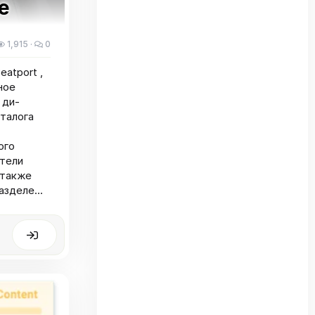
е
1,915
0
atport ,
ное
 ди-
аталога
ого
атели
 также
зделе...