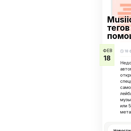
Musii
тегов
помо
ФЕВ
18 
18
Недо
авто
откр
спец
само
лейб
музы
или 
мета
Новости