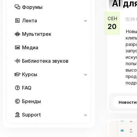
AI дл
Форумы
СЕН
20 
Лента
20
Новы
Мультитрек
клип
разр
Медиа
запу
иску
Библиотека звуков
попы
высо
Курсы
прод
подр
FAQ
Бренды
Новости
Support