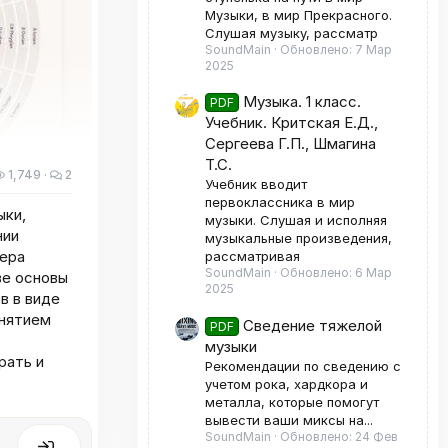
Музыки, в мир Прекрасного.
Слушая музыку, рассматр
SoundMain
Обновлено:
7 Мар
2025
Музыка. 1 класс.
PDF
Учебник. Критская Е.Д.,
Сергеева Г.П., Шмагина
Т.С.
1,749
2
Учебник вводит
первоклассника в мир
ыки,
музыки. Слушая и исполняя
нии
музыкальные произведения,
зера
рассматривая
SoundMain
Обновлено:
6 Мар
ве основы
2025
в в виде
онятием
Сведение тяжелой
PDF
музыки
рать и
Рекомендации по сведению с
учетом рока, хардкора и
металла, которые помогут
вывести ваши миксы на...
SoundMain
Обновлено:
24 Фев