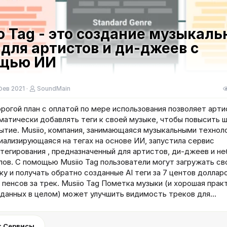
o Tag - это создание музыкал
 для артистов и ди-джеев с
щью ИИ
Фев 2021
SoundMain
рогой план с оплатой по мере использования позволяет арт
матически добавлять теги к своей музыке, чтобы повысить 
ытие. Musiio, компания, занимающаяся музыкальными технол
иализирующаяся на тегах на основе ИИ, запустила сервис
тегирования , предназначенный для артистов, ди-джеев и н
лов. С помощью Musiio Tag пользователи могут загружать с
ку и получать обратно созданные AI теги за 7 центов долла
5 пенсов за трек. Musiio Tag Пометка музыки (и хорошая прак
данных в целом) может улучшить видимость треков для...
: Сервисы