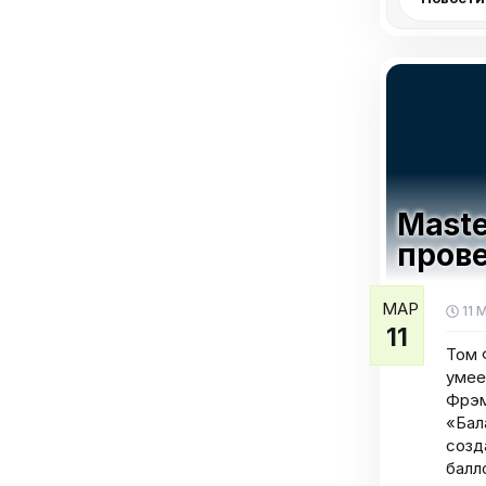
Maste
пров
МАР
11 
11
Том 
умее
Фрэм
«Бал
созд
балл