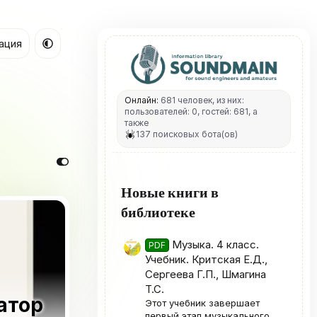
ация
Онлайн:
681 человек, из них:
пользователей: 0, гостей: 681, а
также
137 поисковых бота(ов)
Новые книги в
библиотеке
Музыка. 4 класс.
PDF
Учебник. Критская Е.Д.,
Сергеева Г.П., Шмагина
Т.С.
ратор
Этот учебник завершает
первый этап музыкального