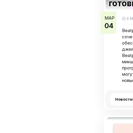
гото
МАР
4 М
04
Beat
соче
обес
джея
Beat
микш
прог
могу
новы
Новости