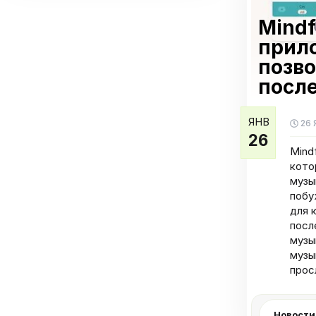
Mindf
прило
позво
посл
ЯНВ
26 
26
Mind
кото
музы
побу
для 
посл
музы
музы
прос
Новости