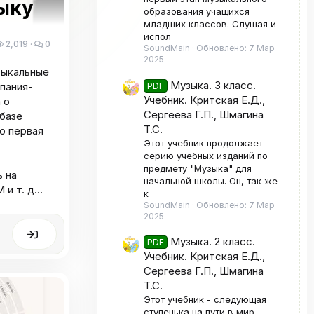
зыку
образования учащихся
младших классов. Слушая и
испол
2,019
0
SoundMain
Обновлено:
7 Мар
2025
зыкальные
Музыка. 3 класс.
мпания-
PDF
Учебник. Критская Е.Д.,
 о
Сергеева Г.П., Шмагина
 базе
Т.С.
о первая
Этот учебник продолжает
серию учебных изданий по
предмету "Музыка" для
 на
начальной школы. Он, так же
 т. д...
к
SoundMain
Обновлено:
7 Мар
2025
Музыка. 2 класс.
PDF
Учебник. Критская Е.Д.,
Сергеева Г.П., Шмагина
Т.С.
Этот учебник - следующая
ступенька на пути в мир