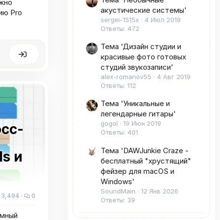
ожно
акустические системы'
ию Pro
sergei-1515x
4 Июл 2019
Ответы: 472
Тема 'Дизайн студии и
красивые фото готовых
студий звукозаписи'
alex-romanov55
4 Авг 2019
Ответы: 112
Тема 'Уникальные и
легендарные гитары'
gogol
19 Июн 2019
осс-
Ответы: 401
Тема 'DAWJunkie Craze -
ls и
бесплатный "хрустящий"
фейзер для macOS и
Windows'
SoundMain
12 Янв 2026
3,494
0
Ответы: 39
ммный