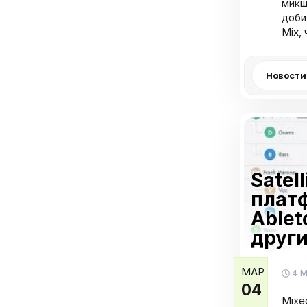
микш
доби
Mix,
Новости
Satel
плат
Ableto
друг
МАР
4 М
04
Mixe