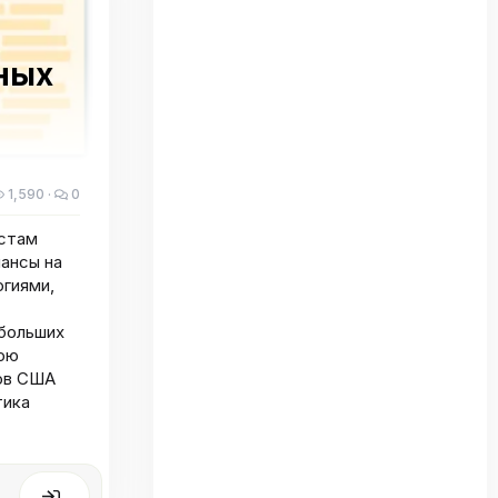
ьных
1,590
0
истам
шансы на
огиями,
ебольших
вою
ров США
тика