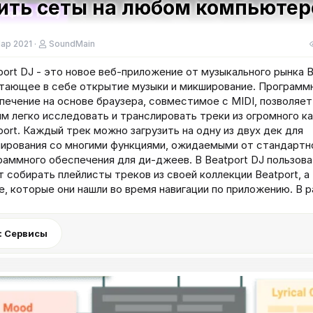
вить сеты на любом компьютер
ар 2021
SoundMain
port DJ - это новое веб-приложение от музыкального рынка Be
тающее в себе открытие музыки и микширование. Программ
печение на основе браузера, совместимое с MIDI, позволяет
м легко исследовать и транслировать треки из огромного к
port. Каждый трек можно загрузить на одну из двух дек для
ирования со многими функциями, ожидаемыми от стандартн
раммного обеспечения для ди-джеев. В Beatport DJ пользов
т собирать плейлисты треков из своей коллекции Beatport, а
е, которые они нашли во время навигации по приложению. В ра
: Сервисы