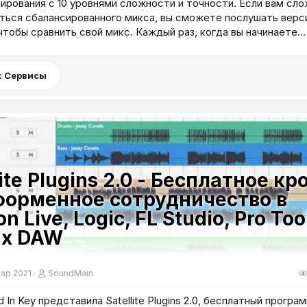
ирования с 10 уровнями сложности и точности. Если вам сл
ться сбалансированного микса, вы сможете послушать верс
 чтобы сравнить свой микс. Каждый раз, когда вы начинаете...
: Сервисы
lite Plugins 2.0 - Бесплатное кр
форменное сотрудничество в
n Live, Logic, FL Studio, Pro Too
их DAW
ар 2021
SoundMain
d In Key представила Satellite Plugins 2.0, бесплатный програ