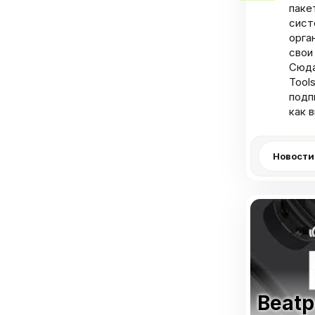
паке
сист
орга
свои
Сюда 
Tool
подп
как 
Новости
Beatp