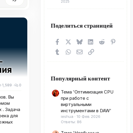
2025
Поделиться страницей
Facebook
X (Twitter)
Bluesky
LinkedIn
Reddit
Pinteres
Tumblr
WhatsApp
Электронная почта
Ссылка
-
ния
Популярный контент
1,589
0
Тема 'Оптимизация CPU
ов. Вы
при работе с
Томом
виртуальными
 . Задача
инструментами в DAW'
река для
ieshua
10 Фев 2026
можных
Ответы: 86
Тема 'Необычные