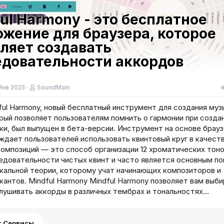
ul Harmony - это бесплатное
жение для браузера, которое
ляет создавать
едовательности аккордов
Янв 2023
SoundMain
ful Harmony, новый бесплатный инструмент для создания муз
рый позволяет пользователям помнить о гармонии при созда
ки, был выпущен в бета-версии. Инструмент на основе брау
ждает пользователей использовать квинтовый круг в качест
композиций — это способ организации 12 хроматических тоно
едовательности чистых квинт и часто является основным п
кальной теории, которому учат начинающих композиторов и
кантов. Mindful Harmony Mindful Harmony позволяет вам выби
лушивать аккорды в различных тембрах и тональностях...
: Сервисы