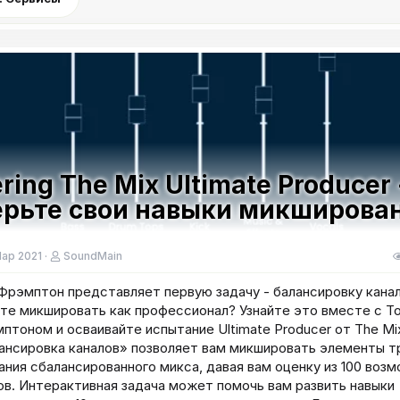
ring The Mix Ultimate Producer 
ерьте свои навыки микширова
Мар 2021
SoundMain
Фрэмптон представляет первую задачу - балансировку канал
те микшировать как профессионал? Узнайте это вместе с 
птоном и осваивайте испытание Ultimate Producer от The Mix
ансировка каналов» позволяет вам микшировать элементы т
ания сбалансированного микса, давая вам оценку из 100 воз
ов. Интерактивная задача может помочь вам развить навыки