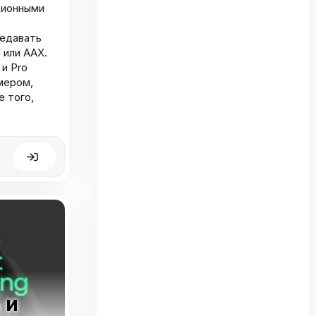
ционными
редавать
 или AAX.
 и Pro
змером,
е того,
 и