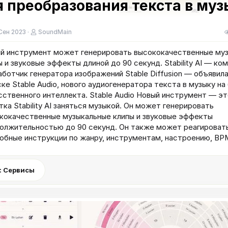
я преобразования текста в му
Сен 2023
SoundMain
й инструмент может генерировать высококачественные му
ы и звуковые эффекты длиной до 90 секунд. Stability AI — ко
аботчик генератора изображений Stable Diffusion — объявила
ске Stable Audio, нового аудиогенератора текста в музыку на
сственного интеллекта. Stable Audio Новый инструмент — эт
тка Stability AI заняться музыкой. Он может генерировать
кокачественные музыкальные клипы и звуковые эффекты
олжительностью до 90 секунд. Он также может реагировать
обные инструкции по жанру, инструментам, настроению, BPM и
: Сервисы