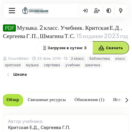
Музыка. 2 класс. Учебник. Критская Е.Д.,
PDF
Сергеева Г.П., Шмагина Т.С.
15 издание 2023 год
Загрузок в сутки: 3
Скачать
А
Д
Т
SoundMain
25 Фев 2019
2 класс
библиотека
класс
в
а
е
критская
музыка
сергеева
учебник
шмагина
т
т
г
о
а
и
Школа
р
с
о
з
д
Обзор
Связанные ресурсы
Обновления (1)
История
а
н
и
я
Автор учебника
Критская Е.Д.
Сергеева Г.П.