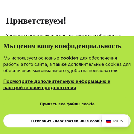
Приветствуем!
Зарегистрировавшись у нас, вы сможете обсуждать,
делиться и отправлять личные сообщения другим
Мы ценим вашу конфиденциальность
членам нашего сообщества.
Мы используем основные
cookies
для обеспечения
Зарегистрироваться сейчас!
работы этого сайта, а также дополнительные cookies для
обеспечения максимального удобства пользователя.
Посмотрите дополнительную информацию и
настройте свои предпочтения
®
Community platform by XenForo
© 2010-2026 XenForo Ltd.
Принять все файлы cookie
Theming with
by:
DohTheme
Cookies
Russian
Обратная связь
Поддержка
Для правообладателей
EN Soundmain
Условия и правила
Отклонить необязательные cookie
RU
Политика конфиденциальности
Помощь
R
S
S