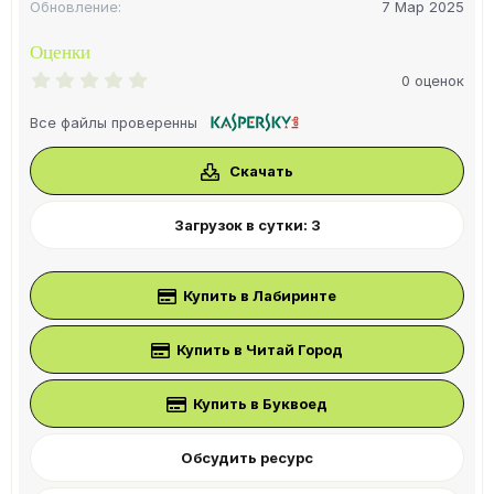
Обновление
7 Мар 2025
Оценки
0
0 оценок
.
0
Все файлы проверенны
0
з
в
Скачать
ё
з
д
Загрузок в сутки: 3
Купить в Лабиринте
Купить в Читай Город
Купить в Буквоед
Обсудить ресурс