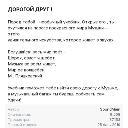
ДОРОГОЙ ДРУГ !
Перед тобой - необычный учебник. Открыв его , ты
очутился на пороге прекрасного мира Музыки—
этого
удивительного искусства, которое живёт в звуках:
Вслушайся: весь мир поёт -
Шорох, свист и щебет.
Музыка во всём живёт,
Мир её волшебен.
М . Пляцковский
Учебник поможет тебе найти свою дорогу к Музыке,
а музыкальный багаж ты будешь собирать сам.
Удачи!
Автор
SoundMain
Скачивания
9,608
Просмотры
37,153
Первый выпуск
25 Фев 2019