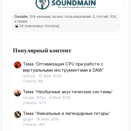
Онлайн:
104 человек, из них: пользователей: 0, гостей: 104,
а также
39 поисковых бота(ов)
Популярный контент
Тема 'Оптимизация CPU при работе с
виртуальными инструментами в DAW'
ieshua
10 Фев 2026
Ответы: 86
Тема 'Необычные акустические системы'
sergei-1515x
4 Июл 2019
Ответы: 472
Тема 'Уникальные и легендарные гитары'
gogol
19 Июн 2019
Ответы: 401