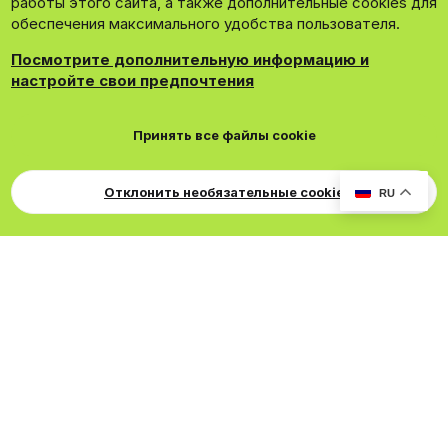
работы этого сайта, а также дополнительные cookies для
обеспечения максимального удобства пользователя.
Посмотрите дополнительную информацию и
настройте свои предпочтения
®
Community platform by XenForo
© 2010-2026 XenForo Ltd.
Принять все файлы cookie
Theming with
by:
DohTheme
Cookies
Russian
Обратная связь
Поддержка
Свер
Для правообладателей
EN Soundmain
Условия и правила
Отклонить необязательные cookie
RU
Политика конфиденциальности
Помощь
R
S
S