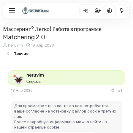
Мастеринг? Легко! Работа в программе
Matchering 2.0
А
Д
heruvim
18 Апр 2020
в
а
Прочие
т
т
о
а
р
н
т
а
heruvim
е
ч
Старожил
м
а
ы
л
18 Апр 2020
#1
а
Для просмотра этого контента нам потребуется
ваше согласие на установку файлов cookie третьих
лиц.
Более подробную информацию можно найти на
нашей
странице cookie
.