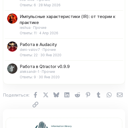
Ответы
6
28 Мар 2026
Импульсные характеристики (IR): от теории к
практике
ieshua
Прочие
Ответы
11
4 Апр 2026
Работа в Audacity
deni-valov7
Прочие
Ответы
22
30 Янв 2020
Работа в Qtractor v0.9.9
aleksandr-1
Прочие
Ответы
9
30 Янв 2020
Facebook
X (Twitter)
Bluesky
LinkedIn
Reddit
Pinterest
Tumblr
WhatsA
Эл
Поделиться:
Ссылка