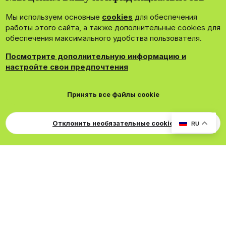
членам нашего сообщества.
Мы используем основные
cookies
для обеспечения
Зарегистрироваться сейчас!
работы этого сайта, а также дополнительные cookies для
обеспечения максимального удобства пользователя.
Посмотрите дополнительную информацию и
настройте свои предпочтения
®
Community platform by XenForo
© 2010-2026 XenForo Ltd.
Принять все файлы cookie
Theming with
by:
DohTheme
Cookies
Russian
Обратная связь
Поддержка
Свер
Для правообладателей
EN Soundmain
Условия и правила
Отклонить необязательные cookie
RU
Политика конфиденциальности
Помощь
R
S
S