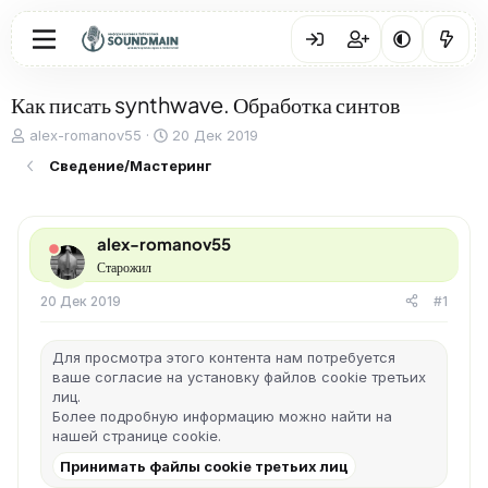
Как писать synthwave. Обработка синтов
А
Д
alex-romanov55
20 Дек 2019
в
а
Сведение/Мастеринг
т
т
о
а
р
н
т
а
alex-romanov55
е
ч
Старожил
м
а
ы
л
20 Дек 2019
#1
а
Для просмотра этого контента нам потребуется
ваше согласие на установку файлов cookie третьих
лиц.
Более подробную информацию можно найти на
нашей
странице cookie
.
Принимать файлы cookie третьих лиц