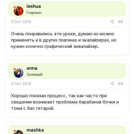
ц
ieshua
и
Старожил
и
:
5 Окт 2019
#8
Очень понравились эти уроки, думаю их можно
применять и в других плагинах и экалайзерах, но
нужен конечно графический эквалайзер.
anna
Активный
6 Окт 2019
#9
Хорошо показан процесс, так как часто при
сведении возникает проблема барабанов бочки и
тома с бас гитарой.
mashka