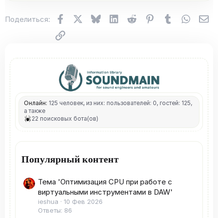
Facebook
X (Twitter)
Bluesky
LinkedIn
Reddit
Pinterest
Tumblr
WhatsA
Эл
Поделиться:
Ссылка
Онлайн:
125 человек, из них: пользователей: 0, гостей: 125,
а также
22 поисковых бота(ов)
Популярный контент
Тема 'Оптимизация CPU при работе с
виртуальными инструментами в DAW'
ieshua
10 Фев 2026
Ответы: 86