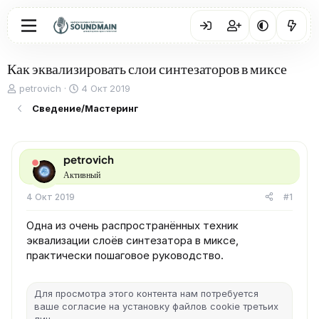
Как эквализировать слои синтезаторов в миксе
А
Д
petrovich
4 Окт 2019
в
а
Сведение/Мастеринг
т
т
о
а
р
н
т
а
petrovich
е
ч
Активный
м
а
ы
л
4 Окт 2019
#1
а
Одна из очень распространённых техник
эквализации слоёв синтезатора в миксе,
практически пошаговое руководство.
Для просмотра этого контента нам потребуется
ваше согласие на установку файлов cookie третьих
лиц.