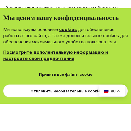
Зарегистрировавшись у нас, вы сможете обсуждать,
делиться и отправлять личные сообщения другим
Мы ценим вашу конфиденциальность
членам нашего сообщества.
Мы используем основные
cookies
для обеспечения
Зарегистрироваться сейчас!
работы этого сайта, а также дополнительные cookies для
обеспечения максимального удобства пользователя.
Посмотрите дополнительную информацию и
настройте свои предпочтения
®
Community platform by XenForo
© 2010-2026 XenForo Ltd.
Принять все файлы cookie
Theming with
by:
DohTheme
Cookies
Russian
Обратная связь
Поддержка
Свер
Для правообладателей
EN Soundmain
Условия и правила
Отклонить необязательные cookie
RU
Политика конфиденциальности
Помощь
R
S
S