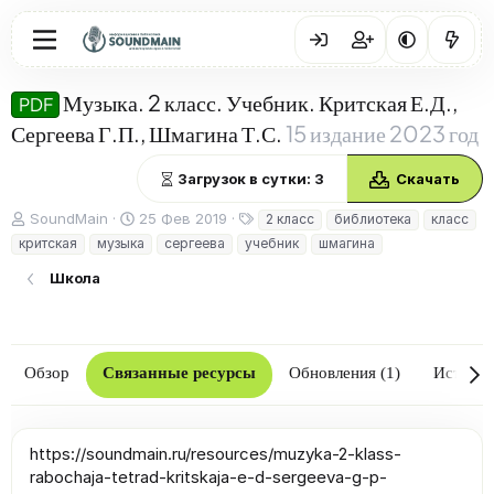
Музыка. 2 класс. Учебник. Критская Е.Д.,
PDF
Сергеева Г.П., Шмагина Т.С.
15 издание 2023 год
Загрузок в сутки: 3
Скачать
А
Д
Т
SoundMain
25 Фев 2019
2 класс
библиотека
класс
в
а
е
критская
музыка
сергеева
учебник
шмагина
т
т
г
о
а
и
Школа
р
с
о
з
д
Обзор
Связанные ресурсы
Обновления (1)
Истори
а
н
и
я
https://soundmain.ru/resources/muzyka-2-klass-
rabochaja-tetrad-kritskaja-e-d-sergeeva-g-p-