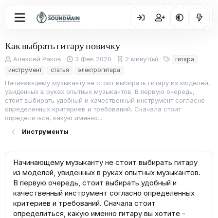
Как выбрать гитару новичку
А
Д
В
Т
Алексей Раков
3 Фев 2020
2 минут(ы)
гитара
в
а
р
е
инструмент
статья
электрогитара
т
т
е
г
Начинающему музыканту не стоит выбирать гитару из моделей,
о
а
м
и
увиденных в руках опытных музыкантов. В первую очередь,
р
п
я
стоит выбирать удобный и качественный инструмент согласно
у
ч
определенных критериев и требований. Сначала стоит
б
т
определиться, какую именно...
л
е
и
н
Инструменты
к
и
а
я
ц
Начинающему музыканту не стоит выбирать гитару
и
из моделей, увиденных в руках опытных музыкантов.
и
В первую очередь, стоит выбирать удобный и
качественный инструмент согласно определенных
критериев и требований. Сначала стоит
определиться, какую именно гитару вы хотите -