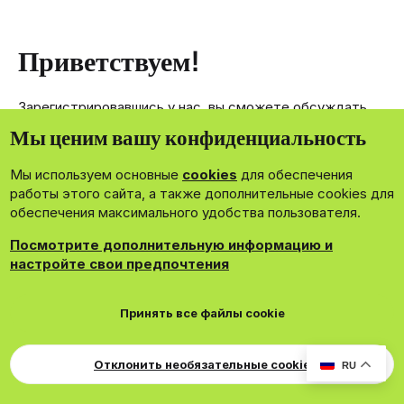
Приветствуем!
Зарегистрировавшись у нас, вы сможете обсуждать,
делиться и отправлять личные сообщения другим
Мы ценим вашу конфиденциальность
членам нашего сообщества.
Мы используем основные
cookies
для обеспечения
Зарегистрироваться сейчас!
работы этого сайта, а также дополнительные cookies для
обеспечения максимального удобства пользователя.
Посмотрите дополнительную информацию и
настройте свои предпочтения
®
Community platform by XenForo
© 2010-2026 XenForo Ltd.
Принять все файлы cookie
Theming with
by:
DohTheme
Cookies
Russian
Обратная связь
Поддержка
Свер
Для правообладателей
EN Soundmain
Условия и правила
Отклонить необязательные cookie
RU
Политика конфиденциальности
Помощь
R
S
S