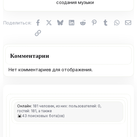
создания музыки​
Facebook
X (Twitter)
Bluesky
LinkedIn
Reddit
Pinterest
Tumblr
WhatsA
Эл
Поделиться:
Ссылка
Комментарии
Нет комментариев для отображения.
Онлайн:
181 человек, из них: пользователей: 0,
гостей: 181, а также
43 поисковых бота(ов)