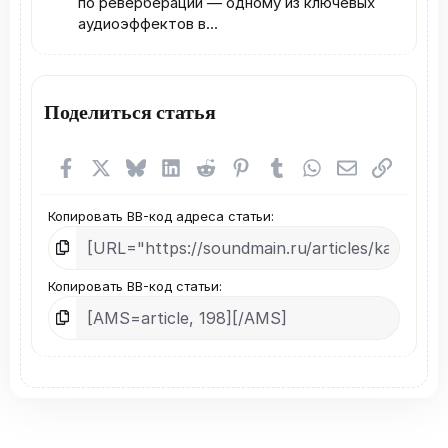
по реверберации — одному из ключевых
аудиоэффектов в...
Поделиться статья
Facebook
X (Twitter)
Bluesky
LinkedIn
Reddit
Pinterest
Tumblr
WhatsApp
Электронная
Ссылка
Копировать BB-код адреса статьи
Копировать BB-код статьи