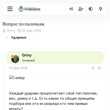
Вопрос по палочкам
А
Д
Griny
20 Дек 2019
в
а
Ударные
т
т
о
а
р
н
т
а
Griny
е
ч
Активный
м
а
ы
л
20 Дек 2019
#1
а
Каждый ударник предпочитает свой тип палочек,
вес, длину и т.д. Есть какие то общие принципы
подбора или это из разряда кто чем привык
играть?