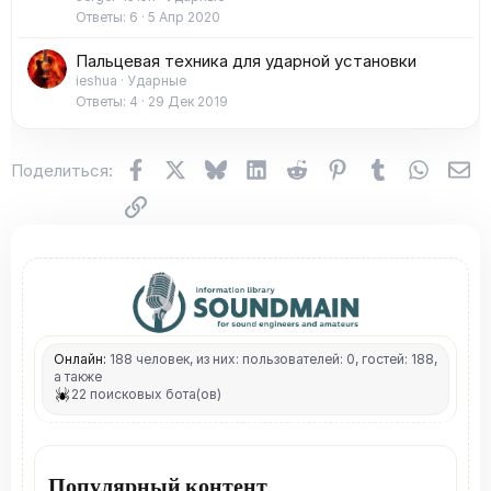
Ответы
6
5 Апр 2020
Пальцевая техника для ударной установки
ieshua
Ударные
Ответы
4
29 Дек 2019
Facebook
X (Twitter)
Bluesky
LinkedIn
Reddit
Pinterest
Tumblr
WhatsA
Эл
Поделиться:
Ссылка
Онлайн:
188 человек, из них: пользователей: 0, гостей: 188,
а также
22 поисковых бота(ов)
Популярный контент