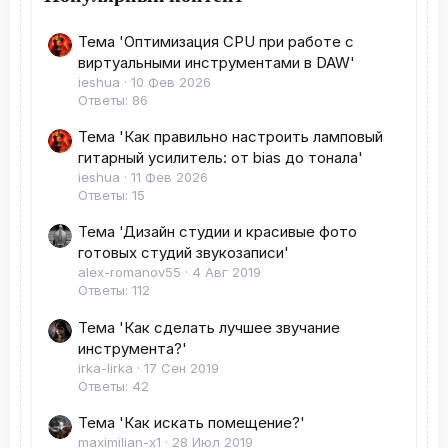
Тема 'Оптимизация CPU при работе с
виртуальными инструментами в DAW'
ieshua
10 Фев 2026
Ответы: 86
Тема 'Как правильно настроить ламповый
гитарный усилитель: от bias до тонала'
ieshua
11 Фев 2026
Ответы: 15
Тема 'Дизайн студии и красивые фото
готовых студий звукозаписи'
alex-romanov55
4 Авг 2019
Ответы: 112
Тема 'Как сделать лучшее звучание
инструмента?'
irka-lirka
17 Сен 2019
Ответы: 42
Тема 'Как искать помещение?'
maximilian-x1
28 Июл 2019