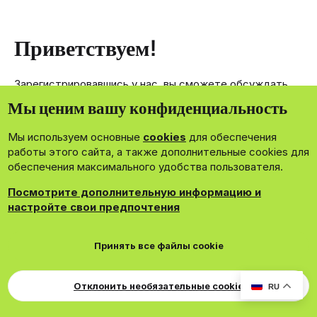
Приветствуем!
Зарегистрировавшись у нас, вы сможете обсуждать,
делиться и отправлять личные сообщения другим
Мы ценим вашу конфиденциальность
членам нашего сообщества.
Мы используем основные
cookies
для обеспечения
Зарегистрироваться сейчас!
работы этого сайта, а также дополнительные cookies для
обеспечения максимального удобства пользователя.
Посмотрите дополнительную информацию и
настройте свои предпочтения
®
Community platform by XenForo
© 2010-2026 XenForo Ltd.
Принять все файлы cookie
Theming with
by:
DohTheme
Cookies
Russian
Обратная связь
Поддержка
Свер
Для правообладателей
EN Soundmain
Условия и правила
Отклонить необязательные cookie
RU
Политика конфиденциальности
Помощь
R
S
S