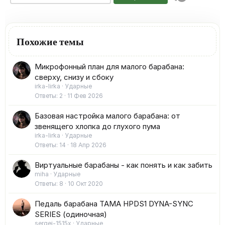
Похожие темы
Микрофонный план для малого барабана:
сверху, снизу и сбоку
irka-lirka
Ударные
Ответы
2
11 Фев 2026
Базовая настройка малого барабана: от
звенящего хлопка до глухого пума
irka-lirka
Ударные
Ответы
14
18 Апр 2026
Виртуальные барабаны - как понять и как забить
miha
Ударные
Ответы
8
10 Окт 2020
Педаль барабана TAMA HPDS1 DYNA-SYNC
SERIES (одиночная)
sergei-1515x
Ударные