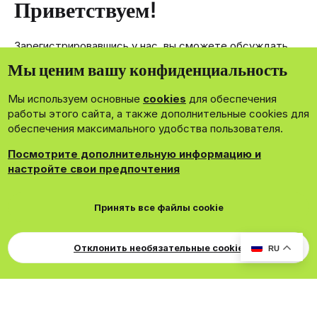
Приветствуем!
Зарегистрировавшись у нас, вы сможете обсуждать,
делиться и отправлять личные сообщения другим
Мы ценим вашу конфиденциальность
членам нашего сообщества.
Мы используем основные
cookies
для обеспечения
Зарегистрироваться сейчас!
работы этого сайта, а также дополнительные cookies для
обеспечения максимального удобства пользователя.
Посмотрите дополнительную информацию и
настройте свои предпочтения
®
Community platform by XenForo
© 2010-2026 XenForo Ltd.
Принять все файлы cookie
Theming with
by:
DohTheme
Cookies
Russian
Обратная связь
Поддержка
Для правообладателей
EN Soundmain
Условия и правила
Отклонить необязательные cookie
RU
Политика конфиденциальности
Помощь
R
S
S