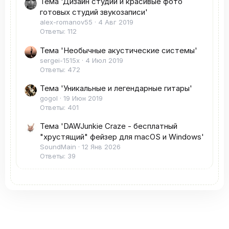
Тема 'Дизайн студии и красивые фото
готовых студий звукозаписи'
alex-romanov55
4 Авг 2019
Ответы: 112
Тема 'Необычные акустические системы'
sergei-1515x
4 Июл 2019
Ответы: 472
Тема 'Уникальные и легендарные гитары'
gogol
19 Июн 2019
Ответы: 401
Тема 'DAWJunkie Craze - бесплатный
"хрустящий" фейзер для macOS и Windows'
SoundMain
12 Янв 2026
Ответы: 39