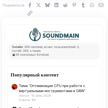
Facebook
X (Twitter)
Bluesky
LinkedIn
Reddit
Pinterest
Tumblr
WhatsA
Эл
Поделиться:
Ссылка
Онлайн:
369 человек, из них: пользователей: 0,
гостей: 369, а также
45 поисковых бота(ов)
Популярный контент
Тема 'Оптимизация CPU при работе с
виртуальными инструментами в DAW'
ieshua
10 Фев 2026
Ответы: 86