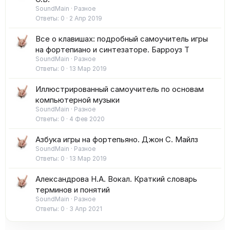
SoundMain
Разное
Ответы
0
2 Апр 2019
Все о клавишах: подробный самоучитель игры
на фортепиано и синтезаторе. Барроуз Т
SoundMain
Разное
Ответы
0
13 Мар 2019
Иллюстрированный самоучитель по основам
компьютерной музыки
SoundMain
Разное
Ответы
0
4 Фев 2020
Азбука игры на фортепьяно. Джон С. Майлз
SoundMain
Разное
Ответы
0
13 Мар 2019
Александрова Н.А. Вокал. Краткий словарь
терминов и понятий
SoundMain
Разное
Ответы
0
3 Апр 2021