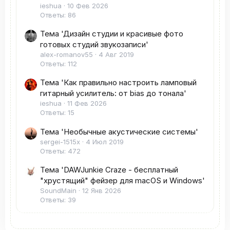
ieshua
10 Фев 2026
Ответы: 86
Тема 'Дизайн студии и красивые фото
готовых студий звукозаписи'
alex-romanov55
4 Авг 2019
Ответы: 112
Тема 'Как правильно настроить ламповый
гитарный усилитель: от bias до тонала'
ieshua
11 Фев 2026
Ответы: 15
Тема 'Необычные акустические системы'
sergei-1515x
4 Июл 2019
Ответы: 472
Тема 'DAWJunkie Craze - бесплатный
"хрустящий" фейзер для macOS и Windows'
SoundMain
12 Янв 2026
Ответы: 39