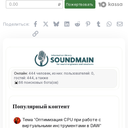
Пожертвовать
Facebook
X (Twitter)
Bluesky
LinkedIn
Reddit
Pinterest
Tumblr
WhatsA
Эл
Поделиться:
Ссылка
Онлайн:
444 человек, из них: пользователей: 0,
гостей: 444, а также
66 поисковых бота(ов)
Популярный контент
Тема 'Оптимизация CPU при работе с
виртуальными инструментами в DAW'