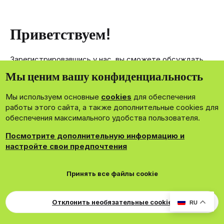
Приветствуем!
Зарегистрировавшись у нас, вы сможете обсуждать,
делиться и отправлять личные сообщения другим
Мы ценим вашу конфиденциальность
членам нашего сообщества.
Мы используем основные
cookies
для обеспечения
Зарегистрироваться сейчас!
работы этого сайта, а также дополнительные cookies для
обеспечения максимального удобства пользователя.
Посмотрите дополнительную информацию и
настройте свои предпочтения
®
Community platform by XenForo
© 2010-2026 XenForo Ltd.
Принять все файлы cookie
Theming with
by:
DohTheme
Cookies
Russian
Обратная связь
Поддержка
Свер
Для правообладателей
EN Soundmain
Условия и правила
Отклонить необязательные cookie
RU
Политика конфиденциальности
Помощь
R
S
S