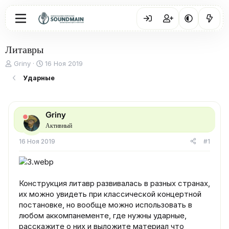
Литавры
А
Д
Griny
16 Ноя 2019
в
а
Ударные
т
т
о
а
р
н
т
а
Griny
е
ч
Активный
м
а
ы
л
16 Ноя 2019
#1
а
Конструкция литавр развивалась в разных странах,
их можно увидеть при классической концертной
постановке, но вообще можно использовать в
любом аккомпанементе, где нужны ударные,
расскажите о них и выложите материал что