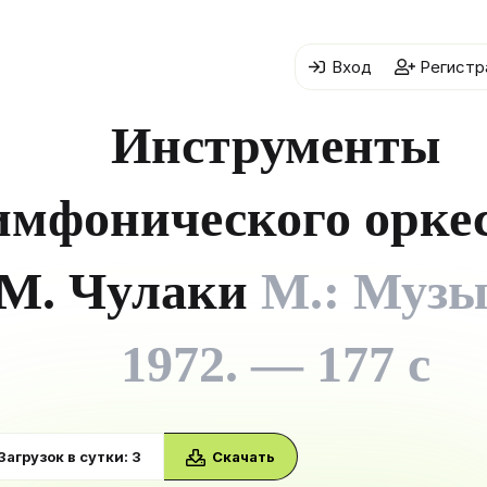
Вход
Регистр
Инструменты
имфонического оркес
М. Чулаки
М.: Музы
1972. — 177 с
Загрузок в сутки: 3
Скачать