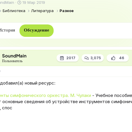
Д
undMain
19 Мар 2019
а
Библиотека
Литература
Разное
т
а
н
а
История
Обсуждение
ч
а
л
а
SoundMain
2017
3,075
46
Пользователь
9
s добавил(а) новый ресурс:
нты симфонического оркестра. М. Чулаки
- Учебное пособи
 основные сведения об устройстве инструментов симфони
, спос