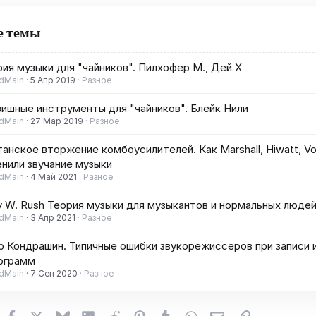
е темы
ия музыки для "чайников". Пилхофер М., Дей Х
dMain
5 Апр 2019
Разное
ишные инструменты для "чайников". Блейк Нили
dMain
27 Мар 2019
Разное
анское вторжение комбоусилителей. Как Marshall, Hiwatt, Vo
нили звучание музыки
dMain
4 Май 2021
Разное
y W. Rush Теория музыки для музыкантов и нормальных люде
dMain
3 Апр 2021
Разное
р Кондрашин. Типичные ошибки звукорежиссеров при записи 
ограмм
dMain
7 Сен 2020
Разное
Facebook
X (Twitter)
Bluesky
LinkedIn
Reddit
Pinterest
Tumblr
WhatsApp
Электронная поч
Ссылка