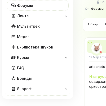
А
So
Форумы
в
Форумы
т
о
Лента
р
т
Обзор
Мультитрек
е
м
ы
Медиа
Библиотека звуков
Курсы
19 Мар 201
artscript
FAQ
Инструме
Бренды
содержит
оркестра
Support