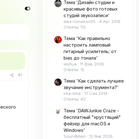
Тема 'Дизайн студии и
красивые фото готовых
студий звукозаписи'
alex-romanov55
4 Авг 2019
Ответы: 112
Тема 'Как правильно
настроить ламповый
гитарный усилитель: от
bias до тонала'
ieshua
11 Фев 2026
Ответы: 15
#1
Тема 'Как сделать лучшее
звучание инструмента?'
irka-lirka
17 Сен 2019
Ответы: 42
е
ческого
Тема 'DAWJunkie Craze -
бесплатный "хрустящий"
фейзер для macOS и
Windows'
SoundMain
12 Янв 2026