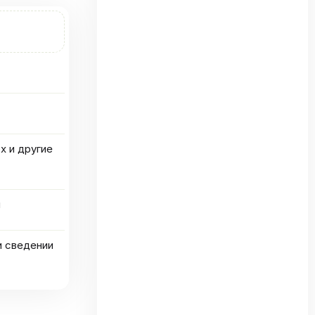
x и другие
й
и сведении
та