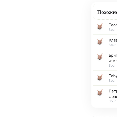
Похожи
Теор
Soun
Клав
Soun
Брит
изме
Soun
Tob
Soun
Пет
фон
Soun