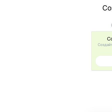
Со
С
Создайт