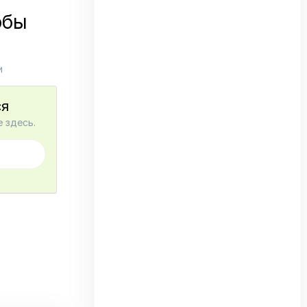
обы
и
ся
 здесь.