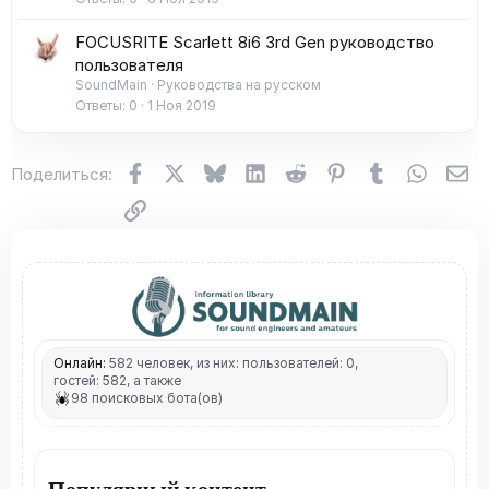
FOCUSRITE Scarlett 8i6 3rd Gen руководство
пользователя
SoundMain
Руководства на русском
Ответы
0
1 Ноя 2019
Facebook
X (Twitter)
Bluesky
LinkedIn
Reddit
Pinterest
Tumblr
WhatsA
Эл
Поделиться:
Ссылка
Онлайн:
582 человек, из них: пользователей: 0,
гостей: 582, а также
98 поисковых бота(ов)
Популярный контент