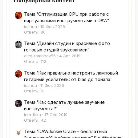
Тема 'Оптимизация CPU при работе с
виртуальными инструментами в DAW'
ieshua
10 Фев 2026
Ответы: 86
Тема 'Дизайн студии и красивые фото
готовых студий звукозаписи'
alex-romanov55
4 Авг 2019
Ответы: 112
Тема 'Как правильно настроить ламповый
гитарный усилитель: от bias до тонала'
ieshua
11 Фев 2026
Ответы: 15
Тема 'Как сделать лучшее звучание
инструмента?'
irka-lirka
17 Сен 2019
Ответы: 42
Тема 'DAWJunkie Craze - бесплатный
"хрустящий" фейзер для macOS и Windows'