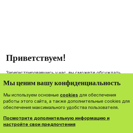
Приветствуем!
Зарегистрировавшись у нас, вы сможете обсуждать,
делиться и отправлять личные сообщения другим
Мы ценим вашу конфиденциальность
членам нашего сообщества.
Мы используем основные
cookies
для обеспечения
Зарегистрироваться сейчас!
работы этого сайта, а также дополнительные cookies для
обеспечения максимального удобства пользователя.
Посмотрите дополнительную информацию и
настройте свои предпочтения
®