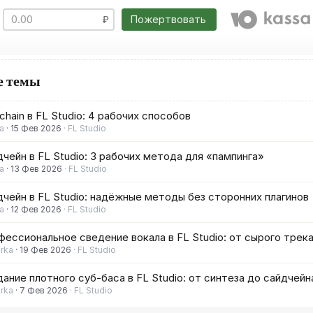
Пожертвовать
е темы
chain в FL Studio: 4 рабочих способов
a
15 Фев 2026
FL Studio
чейн в FL Studio: 3 рабочих метода для «пампинга»
a
13 Фев 2026
FL Studio
чейн в FL Studio: надёжные методы без сторонних плагинов
a
12 Фев 2026
FL Studio
ессиональное сведение вокала в FL Studio: от сырого трек
irka
19 Фев 2026
FL Studio
ание плотного суб-баса в FL Studio: от синтеза до сайдчейн
irka
7 Фев 2026
FL Studio