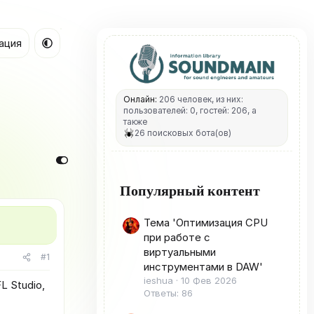
ация
Онлайн:
206 человек, из них:
пользователей: 0, гостей: 206, а
также
26 поисковых бота(ов)
Популярный контент
Тема 'Оптимизация CPU
при работе с
виртуальными
#1
инструментами в DAW'
ieshua
10 Фев 2026
L Studio,
Ответы: 86