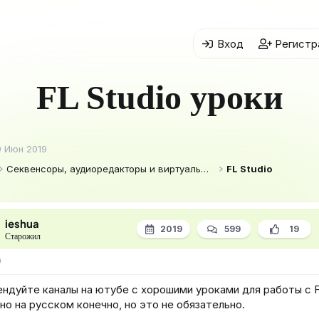
Вход
Регистр
FL Studio уроки
9 Июн 2019
Секвенсоры, аудиоредакторы и виртуальные студии
FL Studio
ieshua
2019
599
19
Старожил
9
ндуйте каналы на ютубе с хорошими уроками для работы с F
о на русском конечно, но это не обязательно.