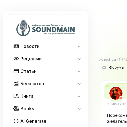
Новости
Рецензии
А
Д
ieshua
1
в
а
Форумы
т
т
Статьи
о
а
р
н
Бесплатно
т
а
е
ч
м
а
Книги
ы
л
19 Июн 201
а
Books
Порекоме
AI Generate
желательн