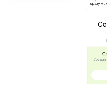
сразу мо
Со
С
Создайт