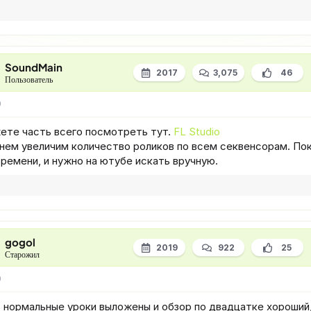
SoundMain
2017
3,075
46
Пользователь
9
ете часть всего посмотреть тут.
FL Studio
нем увеличим количество роликов по всем секвенсорам. Пок
ремени, и нужно на ютубе искать вручную.
gogol
2019
922
25
Старожил
9
ь нормальные уроки выложены и обзор по двадцатке хороший,