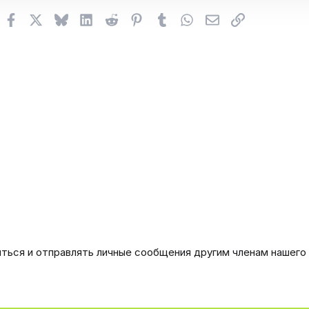
Facebook
X (Twitter)
Bluesky
LinkedIn
Reddit
Pinterest
Tumblr
WhatsApp
Электронная поч
Ссылка
иться и отправлять личные сообщения другим членам нашего