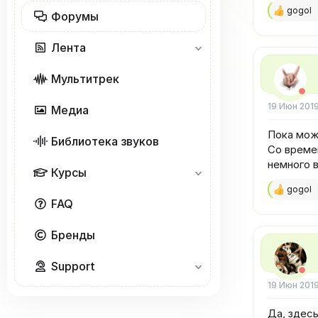
gogol
Форумы
Р
е
а
Лента
к
ц
и
Мультитрек
и
:
19 Июн 201
Медиа
Пока мож
Библиотека звуков
Со време
немного в
Курсы
gogol
Р
FAQ
е
а
к
Бренды
ц
и
и
Support
:
19 Июн 201
Да, здес