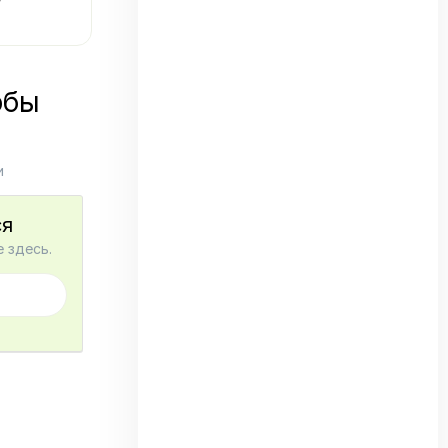
обы
и
ся
 здесь.