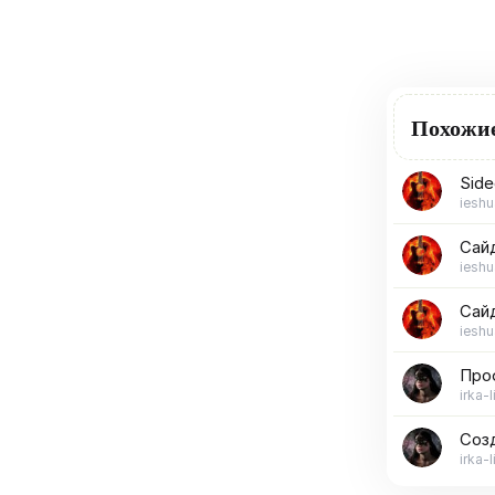
Похожи
Side
ieshu
Сайд
ieshu
Сайд
ieshu
Проф
irka-l
Созд
irka-l