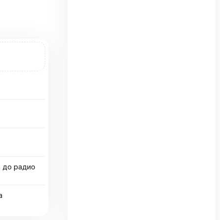
а до радио
а