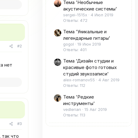
Тема 'Необычные
акустические системы'
sergei-1515x
4 Июл 2019
Ответы: 472
Тема 'Уникальные и
легендарные гитары'
gogol
19 Июн 2019
#2
Ответы: 401
Тема 'Дизайн студии и
а нет
красивые фото готовых
студий звукозаписи'
alex-romanov55
4 Авг 2019
Ответы: 112
Тема 'Редкие
инструменты'
vedlerian
15 Авг 2019
Ответы: 113
#3
 так что