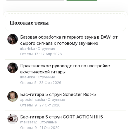
Похожие темы
Базовая обработка гитарного звука в DAW: от
сырого сигнала к готовому звучанию
irka-lirka
Струнные
Ответы
17
17 Апр 2026
Практическое руководство по настройке
акустической гитары
irka-lirka
Струнные
Ответы
5
23 Фев 2026
Бас-гитара 5 струн Schecter Riot-5
apostol_sasha
Струнные
Ответы
9
27 Окт 2020
Бас-гитара 5 струн CORT ACTION HH5
melissa12
Струнные
Ответы
9
21 Окт 2020