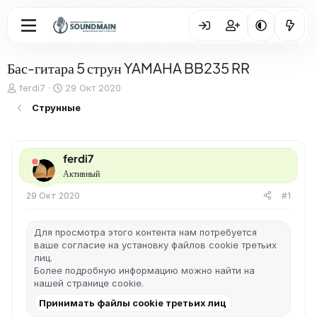
Бас-гитара 5 струн YAMAHA BB235 RR
А
Д
ferdi7
29 Окт 2020
в
а
Струнные
т
т
о
а
р
н
т
а
ferdi7
е
ч
Активный
м
а
ы
л
29 Окт 2020
#1
а
Для просмотра этого контента нам потребуется
ваше согласие на установку файлов cookie третьих
лиц.
Более подробную информацию можно найти на
нашей
странице cookie
.
Принимать файлы cookie третьих лиц