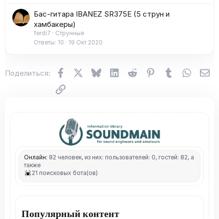
Бас-гитара IBANEZ SR375E (5 струн и
хамбакеры)
ferdi7
Струнные
Ответы
10
19 Окт 2020
Facebook
X (Twitter)
Bluesky
LinkedIn
Reddit
Pinterest
Tumblr
WhatsA
Эл
Поделиться:
Ссылка
Онлайн:
82 человек, из них: пользователей: 0, гостей: 82, а
также
21 поисковых бота(ов)
Популярный контент