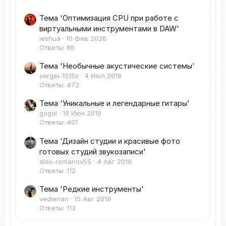
Тема 'Оптимизация CPU при работе с
виртуальными инструментами в DAW'
ieshua
10 Фев 2026
Ответы: 86
Тема 'Необычные акустические системы'
sergei-1515x
4 Июл 2019
Ответы: 472
Тема 'Уникальные и легендарные гитары'
gogol
19 Июн 2019
Ответы: 401
Тема 'Дизайн студии и красивые фото
готовых студий звукозаписи'
alex-romanov55
4 Авг 2019
Ответы: 112
Тема 'Редкие инструменты'
vedlerian
15 Авг 2019
Ответы: 113