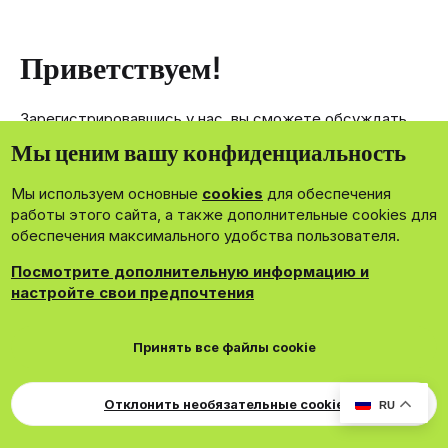
Приветствуем!
Зарегистрировавшись у нас, вы сможете обсуждать,
делиться и отправлять личные сообщения другим
Мы ценим вашу конфиденциальность
членам нашего сообщества.
Мы используем основные
cookies
для обеспечения
Зарегистрироваться сейчас!
работы этого сайта, а также дополнительные cookies для
обеспечения максимального удобства пользователя.
Посмотрите дополнительную информацию и
настройте свои предпочтения
®
Community platform by XenForo
© 2010-2026 XenForo Ltd.
Принять все файлы cookie
Theming with
by:
DohTheme
Cookies
Russian
Обратная связь
Поддержка
Для правообладателей
EN Soundmain
Условия и правила
Отклонить необязательные cookie
RU
Политика конфиденциальности
Помощь
R
S
S