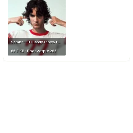
Sombr+-+I+Barely+Know+Her+Album+Cover+-+Review+Critic.webp.webp
65.8 KB · Просмотры: 266