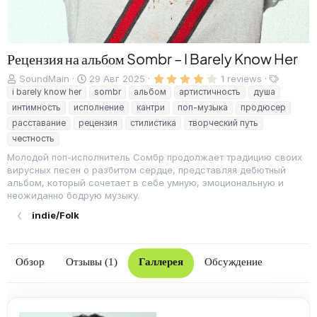
Рецензия на альбом Sombr – I Barely Know Her
4
Д
C
Т
SoundMain
29 Авг 2025
1 reviews
.
о
r
е
i barely know her
sombr
альбом
артистичность
душа
0
б
e
г
0
интимность
исполнение
кантри
поп-музыка
продюсер
з
а
a
и
расставание
рецензия
стилистика
творческий путь
в
в
t
ё
честность
л
e
з
д
е
d
Молодой поп-исполнитель Сомбр продолжает традицию своих
н
a
вирусных песен о разбитом сердце, представляя дебютный
о
t
альбом, который сочетает в себе умную, эмоциональную и
e
неожиданно бодрую музыку.
indie/Folk
Обзор
Отзывы (1)
Галлерея
Обсуждение