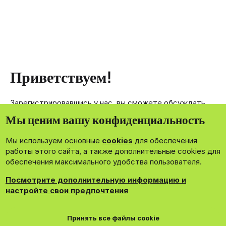
Приветствуем!
Зарегистрировавшись у нас, вы сможете обсуждать,
делиться и отправлять личные сообщения другим
Мы ценим вашу конфиденциальность
членам нашего сообщества.
Мы используем основные
cookies
для обеспечения
Зарегистрироваться сейчас!
работы этого сайта, а также дополнительные cookies для
обеспечения максимального удобства пользователя.
Посмотрите дополнительную информацию и
настройте свои предпочтения
®
Community platform by XenForo
© 2010-2026 XenForo Ltd.
Принять все файлы cookie
Theming with
by:
DohTheme