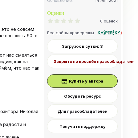
Обновление
14 Авг 2021
Оценки
0
0 оценок
.
 это не совсем
0
Все файлы проверенны
0
ие поп-хиты 90-х
з
в
Загрузок в сутки: 3
ё
з
яют нас смеяться
д
идим, как на
Закрыто по просьбе правообладателя
ймём, что нас так
Купить у автора
Обсудить ресурс
позитора Николая
Для правообладателей
а радости и
Получить поддержку
ют лучше