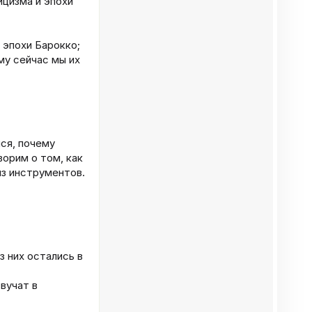
цизма и эпохи
 эпохи Барокко;
му сейчас мы их
ся, почему
ворим о том, как
из инструментов.
з них остались в
вучат в