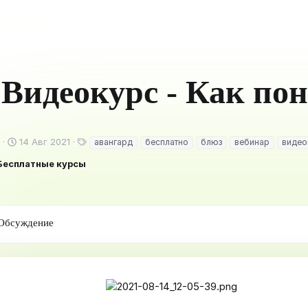
Видеокурс - Как по
Д
Т
14 Авг 2021
авангард
бесплатно
блюз
вебинар
видео
а
е
Бесплатные курсы
т
г
а
и
с
о
з
Обсуждение
д
а
н
и
я