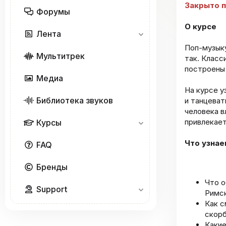
Закрыто п
Форумы
О курсе
Лента
Поп-музыку
Мультитрек
так. Класс
построены 
Медиа
На курсе у
Библиотека звуков
и танцеват
человека в
привлекает
Курсы
Что узнае
FAQ
Бренды
Что о
Support
Римск
Как с
скорб
Какие