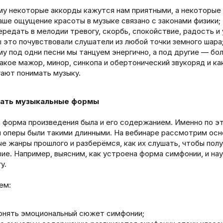
у некоторые аккорды кажутся нам приятными, а некоторые 
аше ощущение красоты в музыке связано с законами физики;
ередать в мелодии тревогу, скорбь, спокойствие, радость и 
 это почувствовали слушатели из любой точки земного шара
у под одни песни мы танцуем энергично, а под другие — бо
акое мажор, минор, синкопа и обертонический звукоряд и ка
ают понимать музыку.
мать музыкальные формы
 форма произведения была и его содержанием. Именно по э
 оперы были такими длинными. На вебинаре рассмотрим ос
е жанры прошлого и разберёмся, как их слушать, чтобы пол
ие. Например, выясним, как устроена форма симфонии, и на
у.
ем:
онять эмоциональный сюжет симфонии;