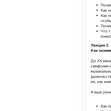
Почем
Как н
Как п
чтобы
Почем
Что т
помог
Лекция 2.
Как пони
До XX века
симфонии и
музыкальны
удовольств
её, как книг
А ещё узна
Как п