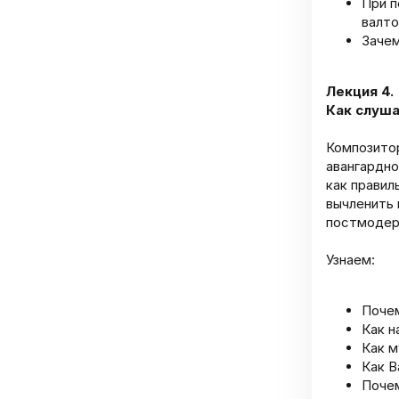
При п
валто
Зачем
Лекция 4.
Как слуша
Композитор
авангардно
как правил
вычленить 
постмодер
Узнаем:
Почем
Как н
Как м
Как В
Почем