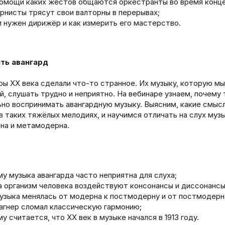
омощи каких жестов общаются оркестранты во время конце
рнисты трясут свои валторны в перерывах;
 нужен дирижёр и как измерить его мастерство.
ть авангард
ы XX века сделали что-то странное. Их музыку, которую м
й, слушать трудно и неприятно. На вебинаре узнаем, почему 
ьно воспринимать авангардную музыку. Выясним, какие смы
в таких тяжёлых мелодиях, и научимся отличать на слух муз
на и метамодерна.
у музыка авангарда часто неприятна для слуха;
а организм человека воздействуют консонансы и диссонансы
узыка менялась от модерна к постмодерну и от постмодерн
агнер сломал классическую гармонию;
у считается, что XX век в музыке начался в 1913 году.