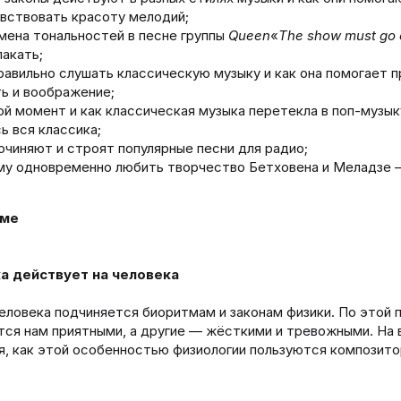
вствовать красоту мелодий;
мена тональностей в песне группы
Queen
«
The show must go 
лакать;
равильно слушать классическую музыку и как она помогает 
ь и воображение;
ой момент и как классическая музыка перетекла в поп-музык
ь вся классика;
очиняют и строят популярные песни для радио;
у одновременно любить творчество Бетховена и Меладзе 
мме
а действует на человека
еловека подчиняется биоритмам и законам физики. По этой 
тся нам приятными, а другие — жёсткими и тревожными. На 
, как этой особенностью физиологии пользуются композито