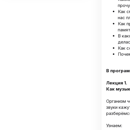
прочу
Как с
нас п
Как п
памят
В как
делас
Как с
Почем
В програ
Лекция 1.
Как музык
Организм ч
звуки кажу
разберёмся
Узнаем: