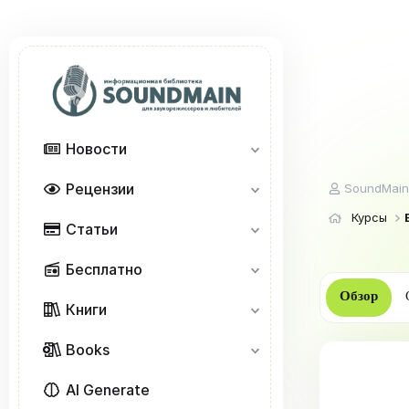
Новости
Рецензии
А
SoundMain
в
Курсы
т
Статьи
о
р
Бесплатно
Обзор
Книги
Books
AI Generate