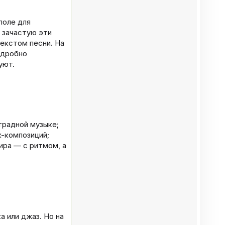
поле для
 зачастую эти
екстом песни. На
одробно
уют.
традной музыке;
к-композиций;
ира — с ритмом, а
а или джаз. Но на