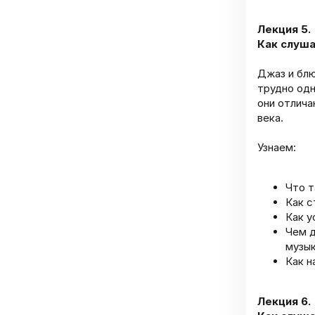
Лекция 5.
Как слуша
Джаз и блю
трудно одн
они отлича
века.
Узнаем:
Что т
Как с
Как у
Чем д
музык
Как н
Лекция 6.