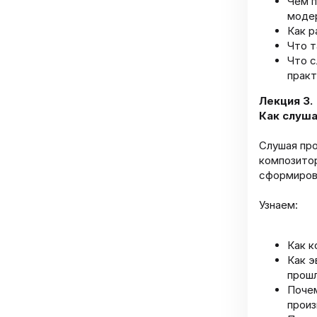
Чем п
моде
Как р
Что т
Что с
практ
Лекция 3.
Как слуша
Слушая про
композитор
сформирова
Узнаем:
Как к
Как э
прош
Почем
произ