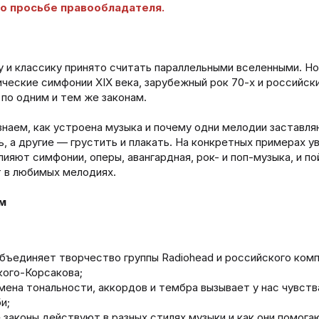
о просьбе правообладателя.
 и классику принято считать параллельными вселенными. Но
ические симфонии XIX века, зарубежный рок 70-х и российск
по одним и тем же законам.
знаем, как устроена музыка и почему одни мелодии заставл
ь, а другие — грустить и плакать. На конкретных примерах ув
лияют симфонии, оперы, авангардная, рок- и поп-музыка, и по
 в любимых мелодиях.
м
бъединяет творчество группы Radiohead и российского ком
ого-Корсакова;
мена тональности, аккордов и тембра вызывает у нас чувств
и;
 законы действуют в разных стилях музыки и как они помога