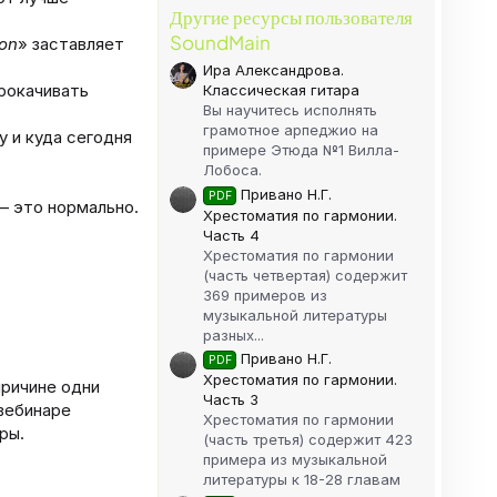
Другие ресурсы пользователя
SoundMain
on
» заставляет
Ира Александрова.
прокачивать
Классическая гитара
Вы научитесь исполнять
грамотное арпеджио на
у и куда сегодня
примере Этюда №1 Вилла-
Лобоса.
Привано Н.Г.
PDF
— это нормально.
Хрестоматия по гармонии.
Часть 4
Хрестоматия по гармонии
(часть четвертая) содержит
369 примеров из
музыкальной литературы
разных...
Привано Н.Г.
PDF
Хрестоматия по гармонии.
причине одни
Часть 3
вебинаре
Хрестоматия по гармонии
ры.
(часть третья) содержит 423
примера из музыкальной
литературы к 18-28 главам