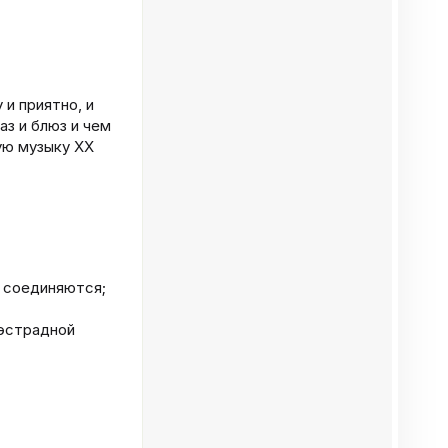
 и приятно, и
аз и блюз и чем
кую музыку XX
и соединяются;
 эстрадной