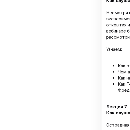
Как слуша
Несмотря 
эксперимен
открытия и
вебинаре б
рассмотрим
Узнаем:
Как о
Чем а
Как н
Как Т
Фред
Лекция 7.
Как слуша
Эстрадная 