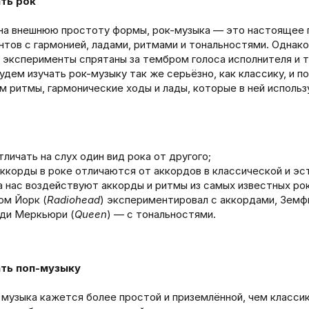
ть рок
на внешнюю простоту формы, рок-музыка — это настоящее 
тов с гармонией, ладами, ритмами и тональностями. Однако
 эксперименты спрятаны за тембром голоса исполнителя и т
удем изучать рок-музыку так же серьёзно, как классику, и п
 ритмы, гармонические ходы и лады, которые в ней использ
тличать на слух один вид рока от другого;
ккорды в роке отличаются от аккордов в классической и эс
а нас воздействуют аккорды и ритмы из самых известных ро
ом Йорк (
Radiohead
) экспериментировал с аккордами, Земф
ди Меркьюри (
Queen
) — с тональностями.
ть поп-музыку
музыка кажется более простой и приземлённой, чем классик