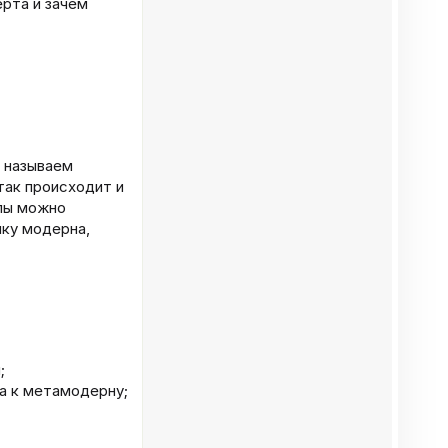
рта и зачем
ы называем
так происходит и
слы можно
ыку модерна,
;
а к метамодерну;