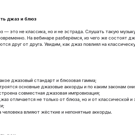
ть джаз и блюз
з — это не классика, но и не эстрада. Слушать такую музыку
овременно. На вебинаре разберёмся, из чего же состоят дж
ются друг от друга. Увидим, как джаз повлиял на классичес
акое джазовый стандарт и блюзовая гамма;
троятся основные джазовые аккорды и по каким законам он
строена совместная джазовая импровизация;
жаз отличается не только от блюза, но и от классической и
и;
а человека влияют жёсткие и непонятные аккорды.