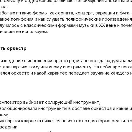
о смыслу и содержанию различаются симфонии эпохи класси
рна;
аботают такие формы, как соната, концерт, вариации и фуга;
акое полифония и как слушать полифонические произведения
лучилось с классическими формами музыки в XX веке и поче
ически не используем.
ть оркестр
изведение в исполнении оркестра, мы не всегда задумываем
 дал партию тому или иному инструменту. На вебинаре пого
лся оркестр и какой характер передаёт звучание каждого 
омпозитор выбирает солирующий инструмент;
волюционировали инструменты в составе оркестра и какие и
лом;
у партия кларнета пишется не из тех нот, которые реально з
ведении;