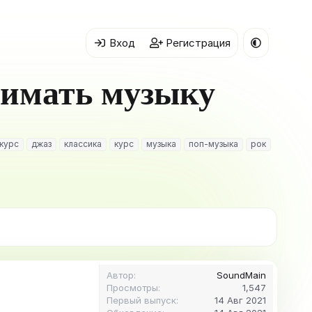
Вход
Регистрация
нимать музыку
курс
джаз
классика
курс
музыка
поп-музыка
рок
Автор
SoundMain
Просмотры
1,547
Первый выпуск
14 Авг 2021