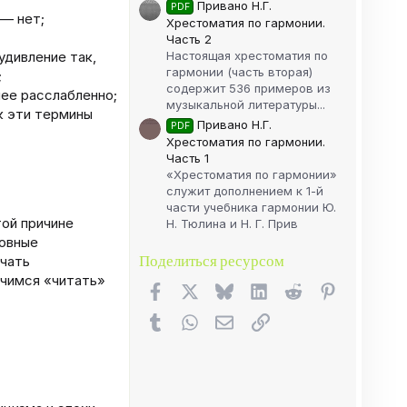
Привано Н.Г.
PDF
— нет;
Хрестоматия по гармонии.
Часть 2
Настоящая хрестоматия по
удивление так,
гармонии (часть вторая)
;
содержит 536 примеров из
лее расслабленно;
музыкальной литературы...
к эти термины
Привано Н.Г.
PDF
Хрестоматия по гармонии.
Часть 1
«Хрестоматия по гармонии»
служит дополнением к 1-й
части учебника гармонии Ю.
той причине
Н. Тюлина и Н. Г. Прив
новные
Поделиться ресурсом
учать
учимся «читать»
Facebook
X (Twitter)
Bluesky
LinkedIn
Reddit
Pinterest
Tumblr
WhatsApp
Электронная почта
Ссылка