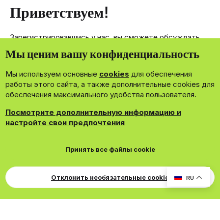
Приветствуем!
Зарегистрировавшись у нас, вы сможете обсуждать,
делиться и отправлять личные сообщения другим
Мы ценим вашу конфиденциальность
членам нашего сообщества.
Мы используем основные
cookies
для обеспечения
Зарегистрироваться сейчас!
работы этого сайта, а также дополнительные cookies для
обеспечения максимального удобства пользователя.
Посмотрите дополнительную информацию и
настройте свои предпочтения
®
Community platform by XenForo
© 2010-2026 XenForo Ltd.
Принять все файлы cookie
Theming with
by:
DohTheme
Cookies
Russian
Обратная связь
Поддержка
Для правообладателей
EN Soundmain
Условия и правила
Отклонить необязательные cookie
RU
Политика конфиденциальности
Помощь
R
S
S