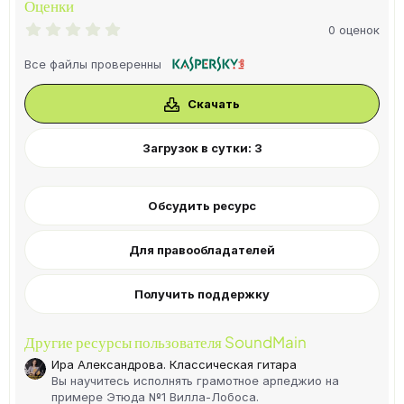
Оценки
0
0 оценок
.
0
Все файлы проверенны
0
з
в
Скачать
ё
з
д
Загрузок в сутки: 3
Обсудить ресурс
Для правообладателей
Получить поддержку
Другие ресурсы пользователя SoundMain
Ира Александрова. Классическая гитара
Вы научитесь исполнять грамотное арпеджио на
примере Этюда №1 Вилла-Лобоса.