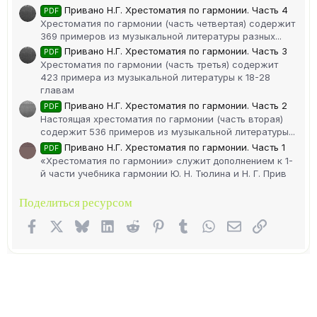
Привано Н.Г. Хрестоматия по гармонии. Часть 4
PDF
Хрестоматия по гармонии (часть четвертая) содержит
369 примеров из музыкальной литературы разных...
Привано Н.Г. Хрестоматия по гармонии. Часть 3
PDF
Хрестоматия по гармонии (часть третья) содержит
423 примера из музыкальной литературы к 18-28
главам
Привано Н.Г. Хрестоматия по гармонии. Часть 2
PDF
Настоящая хрестоматия по гармонии (часть вторая)
содержит 536 примеров из музыкальной литературы...
Привано Н.Г. Хрестоматия по гармонии. Часть 1
PDF
«Хрестоматия по гармонии» служит дополнением к 1-
й части учебника гармонии Ю. Н. Тюлина и Н. Г. Прив
Поделиться ресурсом
Facebook
X (Twitter)
Bluesky
LinkedIn
Reddit
Pinterest
Tumblr
WhatsApp
Электронная п
Ссылка