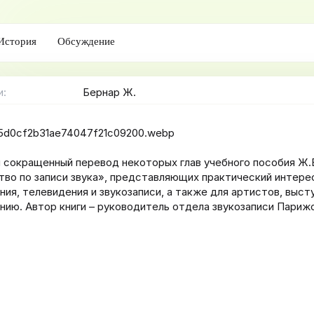
с
о
з
История
Обсуждение
д
а
н
и
и
Бернар Ж.
я
н сокращенный перевод некоторых глав учебного пособия Ж
во по записи звука», представляющих практический интере
ия, телевидения и звукозаписи, а также для артистов, выс
нию. Автор книги – руководитель отдела звукозаписи Париж