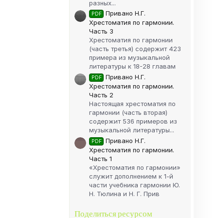
разных...
Привано Н.Г.
PDF
Хрестоматия по гармонии.
Часть 3
Хрестоматия по гармонии
(часть третья) содержит 423
примера из музыкальной
литературы к 18-28 главам
Привано Н.Г.
PDF
Хрестоматия по гармонии.
Часть 2
Настоящая хрестоматия по
гармонии (часть вторая)
содержит 536 примеров из
музыкальной литературы...
Привано Н.Г.
PDF
Хрестоматия по гармонии.
Часть 1
«Хрестоматия по гармонии»
служит дополнением к 1-й
части учебника гармонии Ю.
Н. Тюлина и Н. Г. Прив
Поделиться ресурсом