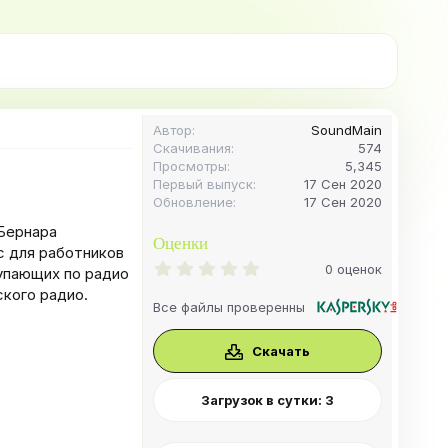
Автор
SoundMain
Скачивания
574
Просмотры
5,345
Первый выпуск
17 Сен 2020
Обновление
17 Сен 2020
.Бернара
Оценки
с для работников
0
0 оценок
тупающих по радио
.
ского радио.
0
Все файлы проверенны
0
з
в
Скачать
ё
з
д
Загрузок в сутки: 3