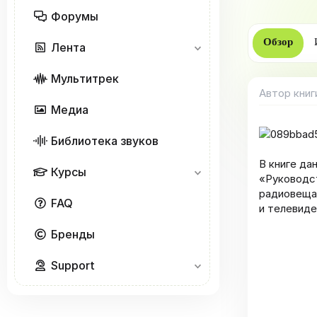
р
Форумы
Обзор
Лента
Мультитрек
Автор книг
Медиа
Библиотека звуков
В книге да
Курсы
«Руководст
радиовещан
FAQ
и телевиде
Бренды
Support