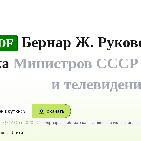
Бернар Ж. Руково
DF
ка
Министров СССР 
и телевиден
к в сутки: 3
Скачать
Д
Т
17 Сен 2020
бернар
библиотека
запись
звук
книга
а
е
ра
Книги
т
г
а
и