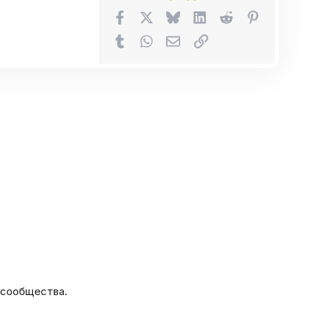
Facebook
X (Twitter)
Bluesky
LinkedIn
Reddit
Pinterest
Tumblr
WhatsApp
Электронная почта
Ссылка
 сообщества.