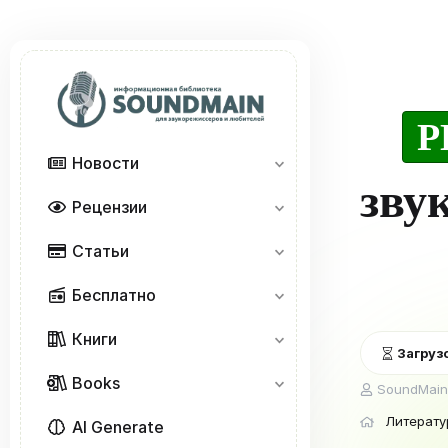
P
Новости
зву
Рецензии
Статьи
Бесплатно
Книги
Загрузо
Books
А
SoundMain
в
Литерату
т
AI Generate
о