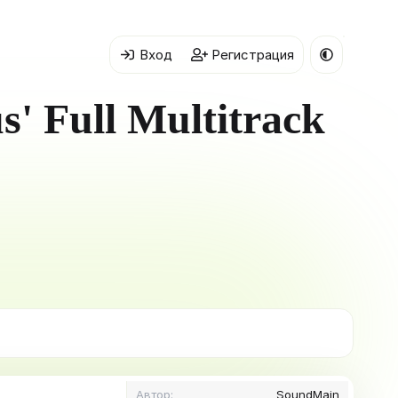
Вход
Регистрация
s' Full Multitrack
Автор
SoundMain