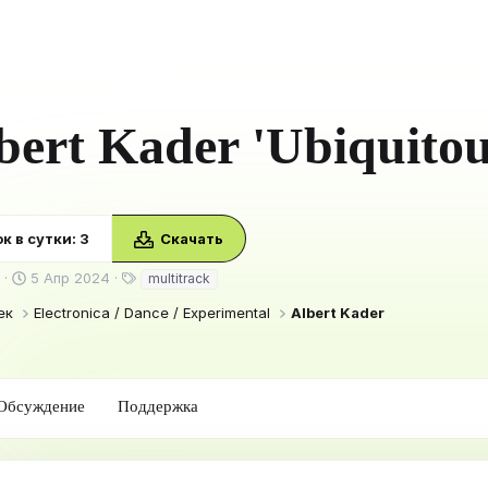
bert Kader 'Ubiquitou
к в сутки: 3
Скачать
Д
Т
5 Апр 2024
multitrack
а
е
ек
Electronica / Dance / Experimental
Albert Kader
т
г
а
и
с
о
з
Обсуждение
Поддержка
д
а
н
и