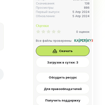
Скачивания
138
Просмотры
886
Первый выпуск
5 Апр 2024
Обновление
5 Апр 2024
Оценки
0
0 оценок
.
0
Все файлы проверенны
0
з
в
Скачать
ё
з
д
Загрузок в сутки: 3
Обсудить ресурс
Для правообладателей
Получить поддержку