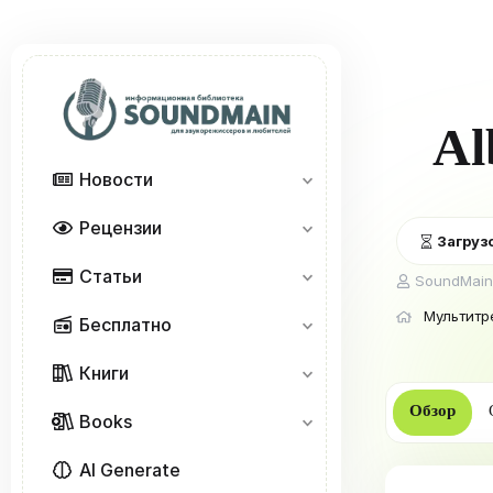
Al
Новости
Рецензии
Загрузо
Статьи
А
SoundMain
в
Мультитр
т
Бесплатно
о
р
Книги
Обзор
Books
AI Generate