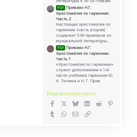
литературы к 18-28 главам
Привано Н.Г.
PDF
Хрестоматия по гармонии.
Часть 2
Настоящая хрестоматия по
гармонии (часть вторая)
содержит 536 примеров из
музыкальной литературы...
Привано Н.Г.
PDF
Хрестоматия по гармонии.
Часть 1
«Хрестоматия по гармонии»
служит дополнением к 1-й
части учебника гармонии Ю.
Н. Тюлина и Н. Г. Прив
Поделиться ресурсом
Facebook
X (Twitter)
Bluesky
LinkedIn
Reddit
Pinterest
Tumblr
WhatsApp
Электронная почта
Ссылка