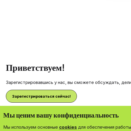
Приветствуем!
Зарегистрировавшись у нас, вы сможете обсуждать, дел
Зарегистрироваться сейчас!
Мы ценим вашу конфиденциальность
Мы используем основные
cookies
для обеспечения работы 
®
Community platform by XenForo
© 2010-2026 XenForo Ltd.