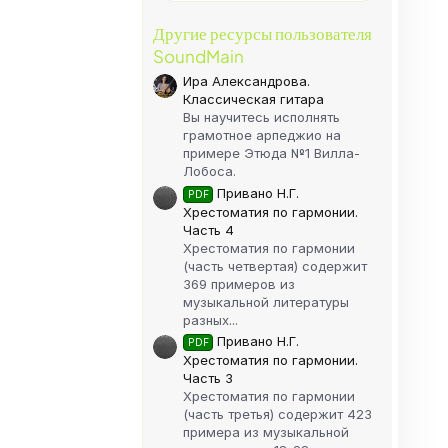
Другие ресурсы пользователя
SoundMain
Ира Александрова.
Классическая гитара
Вы научитесь исполнять
грамотное арпеджио на
примере Этюда №1 Вилла-
Лобоса.
Привано Н.Г.
PDF
Хрестоматия по гармонии.
Часть 4
Хрестоматия по гармонии
(часть четвертая) содержит
369 примеров из
музыкальной литературы
разных...
Привано Н.Г.
PDF
Хрестоматия по гармонии.
Часть 3
Хрестоматия по гармонии
(часть третья) содержит 423
примера из музыкальной