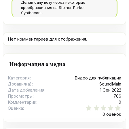
Делая одну ноту через некоторые
преобразования на Steiner-Parker
Synthacon...
Нет комментариев для отображения.
Информация о медиа
Категория
Видео для публикации
Добавил(а)
SoundMain
Дата добавления
1 Сен 2022
Просмотры
706
Комментарии
0
0
Оценка
.
0 оценок
0
0
з