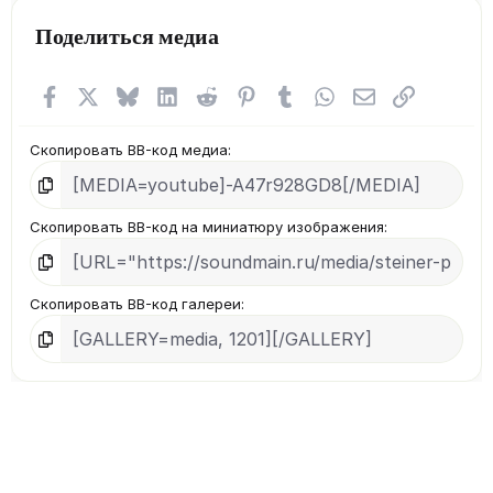
в
Поделиться медиа
ё
з
д
Facebook
X (Twitter)
Bluesky
LinkedIn
Reddit
Pinterest
Tumblr
WhatsApp
Электронная п
Ссылка
Скопировать BB-код медиа
Скопировать BB-код на миниатюру изображения
Скопировать BB-код галереи