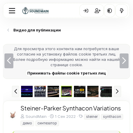
Видео для публикации
Для просмотра этого контента нам потребуется ваше
согласие на установку файлов cookie третьих лиц.
Н
В
Более подробную информацию можно найти на нашей
а
п
странице cookie
.
з
е
Принимать файлы cookie третьих лиц
а
р
д
ё
д
Н
В
а
п
з
е
Steiner-Parker Synthacon Variations
а
р
д
ё
Т
SoundMain
1 Сен 2022
steiner
synthacon
д
е
демо
синтезатор
г
и