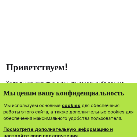
Приветствуем!
Зарегистрировавшись у нас, вы сможете обсуждать,
делиться и отправлять личные сообщения другим
Мы ценим вашу конфиденциальность
членам нашего сообщества.
Мы используем основные
cookies
для обеспечения
Зарегистрироваться сейчас!
работы этого сайта, а также дополнительные cookies для
обеспечения максимального удобства пользователя.
Посмотрите дополнительную информацию и
настройте свои предпочтения