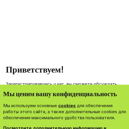
Приветствуем!
Зарегистрировавшись у нас, вы сможете обсуждать,
делиться и отправлять личные сообщения другим
Мы ценим вашу конфиденциальность
членам нашего сообщества.
Мы используем основные
cookies
для обеспечения
Зарегистрироваться сейчас!
работы этого сайта, а также дополнительные cookies для
обеспечения максимального удобства пользователя.
Посмотрите дополнительную информацию и