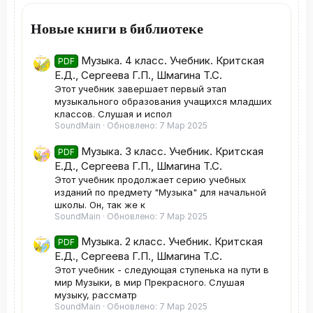
Новые книги в библиотеке
Музыка. 4 класс. Учебник. Критская
PDF
Е.Д., Сергеева Г.П., Шмагина Т.С.
Этот учебник завершает первый этап
музыкального образования учащихся младших
классов. Слушая и испол
SoundMain
Обновлено:
7 Мар 2025
Музыка. 3 класс. Учебник. Критская
PDF
Е.Д., Сергеева Г.П., Шмагина Т.С.
Этот учебник продолжает серию учебных
изданий по предмету "Музыка" для начальной
школы. Он, так же к
SoundMain
Обновлено:
7 Мар 2025
Музыка. 2 класс. Учебник. Критская
PDF
Е.Д., Сергеева Г.П., Шмагина Т.С.
Этот учебник - следующая ступенька на пути в
мир Музыки, в мир Прекрасного. Слушая
музыку, рассматр
SoundMain
Обновлено:
7 Мар 2025