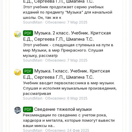
Е.Д., Сергеева Г.П., Шмагина Т.С.
Этот учебник продолжает серию учебных
изданий по предмету "Музыка" для начальной
школы. Он, так же к
SoundMain
Обновлено:
7 Мар 2025
Музыка. 2 класс. Учебник. Критская
PDF
Е.Д., Сергеева Г.П., Шмагина Т.С.
Этот учебник - следующая ступенька на пути в
мир Музыки, в мир Прекрасного. Слушая
музыку, рассматр
SoundMain
Обновлено:
7 Мар 2025
Музыка. 1 класс. Учебник. Критская
PDF
Е.Д., Сергеева Г.П., Шмагина Т.С.
Учебник вводит первоклассника в мир музыки.
Слушая и исполняя музыкальные произведения,
рассматривая
SoundMain
Обновлено:
6 Мар 2025
Сведение тяжелой музыки
PDF
Рекомендации по сведению с учетом рока,
хардкора и металла, которые помогут вывести
ваши миксы на...
SoundMain
Обновлено:
24 Фев 2025