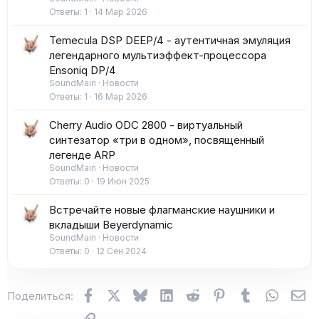
Ответы
1
14 Мар 2026
Temecula DSP DEEP/4 - аутентичная эмуляция
легендарного мультиэффект-процессора
Ensoniq DP/4
SoundMain
Новости
Ответы
1
16 Мар 2026
Cherry Audio ODC 2800 - виртуальный
синтезатор «три в одном», посвященный
легенде ARP
SoundMain
Новости
Ответы
0
19 Июн 2025
Встречайте новые флагманские наушники и
вкладыши Beyerdynamic
SoundMain
Новости
Ответы
0
12 Сен 2024
Facebook
X (Twitter)
Bluesky
LinkedIn
Reddit
Pinterest
Tumblr
WhatsA
Эл
Поделиться:
Ссылка