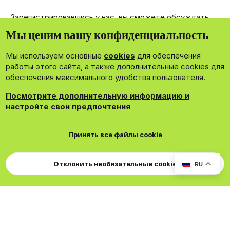
Зарегистрировавшись у нас, вы сможете обсуждать,
делиться и отправлять личные сообщения другим
Мы ценим вашу конфиденциальность
членам нашего сообщества.
Мы используем основные
cookies
для обеспечения
Зарегистрироваться сейчас!
работы этого сайта, а также дополнительные cookies для
обеспечения максимального удобства пользователя.
Посмотрите дополнительную информацию и
настройте свои предпочтения
®
Community platform by XenForo
© 2010-2026 XenForo Ltd.
Принять все файлы cookie
Theming with
by:
DohTheme
Cookies
Russian
Обратная связь
Поддержка
Для правообладателей
EN Soundmain
Условия и правила
Отклонить необязательные cookie
RU
Политика конфиденциальности
Помощь
R
S
S