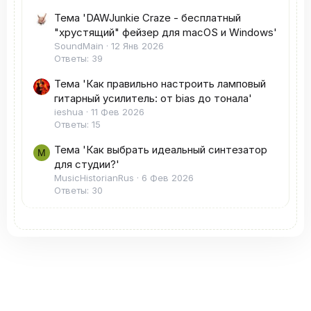
Тема 'DAWJunkie Craze - бесплатный
"хрустящий" фейзер для macOS и Windows'
SoundMain
12 Янв 2026
Ответы: 39
Тема 'Как правильно настроить ламповый
гитарный усилитель: от bias до тонала'
ieshua
11 Фев 2026
Ответы: 15
Тема 'Как выбрать идеальный синтезатор
M
для студии?'
MusicHistorianRus
6 Фев 2026
Ответы: 30