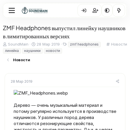
ZMF Headphones выпустил линейку наушников
в лимитированных версиях
А
Д
Т
К
SoundMain
28 Мар 2019
Новости
zmf headphones
в
а
е
а
линейка
наушники
новости
т
т
г
т
о
а
и
е
Новости
р
н
г
т
а
о
е
ч
р
м
а
и
28 Мар 2019
ы
л
я
а
Дерево — очень музыкальный материал и
потому регулярно используется в производстве
наушников. У различных пород дерева
отличаются резонирующие свойства,
жесткость и другие параметры. Да и, в целом,