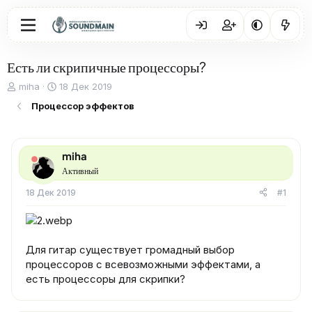
Есть ли скрипичные процессоры?
А
Д
miha
18 Дек 2019
в
а
Процессор эффектов
т
т
о
а
р
н
т
а
miha
е
ч
Активный
м
а
ы
л
18 Дек 2019
#1
а
Для гитар существует громадный выбор
процессоров с всевозможными эффектами, а
есть процессоры для скрипки?