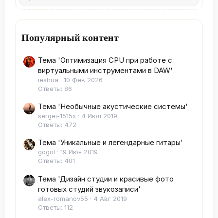
Популярный контент
Тема 'Оптимизация CPU при работе с
виртуальными инструментами в DAW'
ieshua
10 Фев 2026
Ответы: 86
Тема 'Необычные акустические системы'
sergei-1515x
4 Июл 2019
Ответы: 472
Тема 'Уникальные и легендарные гитары'
gogol
19 Июн 2019
Ответы: 401
Тема 'Дизайн студии и красивые фото
готовых студий звукозаписи'
alex-romanov55
4 Авг 2019
Ответы: 112