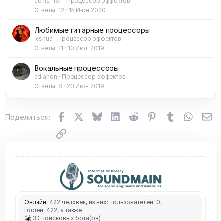
denis-161
Процессор эффектов
Ответы
12
15 Июн 2020
Любимые гитарные процессоры
ieshua
Процессор эффектов
Ответы
11
10 Июл 2019
Вокальные процессоры
adianon
Процессор эффектов
Ответы
8
23 Июн 2019
Facebook
X (Twitter)
Bluesky
LinkedIn
Reddit
Pinterest
Tumblr
WhatsA
Эл
Поделиться:
Ссылка
Онлайн:
422 человек, из них: пользователей: 0,
гостей: 422, а также
30 поисковых бота(ов)