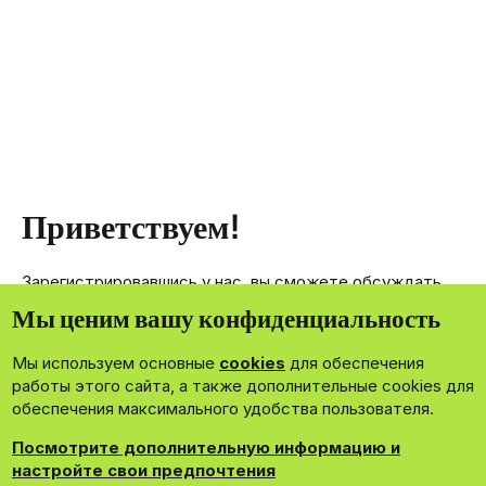
Приветствуем!
Зарегистрировавшись у нас, вы сможете обсуждать,
делиться и отправлять личные сообщения другим
Мы ценим вашу конфиденциальность
членам нашего сообщества.
Мы используем основные
cookies
для обеспечения
Зарегистрироваться сейчас!
работы этого сайта, а также дополнительные cookies для
обеспечения максимального удобства пользователя.
Посмотрите дополнительную информацию и
настройте свои предпочтения