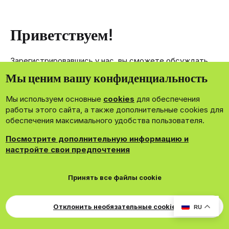
Приветствуем!
Зарегистрировавшись у нас, вы сможете обсуждать,
делиться и отправлять личные сообщения другим
Мы ценим вашу конфиденциальность
членам нашего сообщества.
Мы используем основные
cookies
для обеспечения
Зарегистрироваться сейчас!
работы этого сайта, а также дополнительные cookies для
обеспечения максимального удобства пользователя.
Посмотрите дополнительную информацию и
настройте свои предпочтения
®
Community platform by XenForo
© 2010-2026 XenForo Ltd.
Принять все файлы cookie
Theming with
by:
DohTheme
Cookies
Russian
Обратная связь
Поддержка
Для правообладателей
EN Soundmain
Условия и правила
Отклонить необязательные cookie
RU
Политика конфиденциальности
Помощь
R
S
S