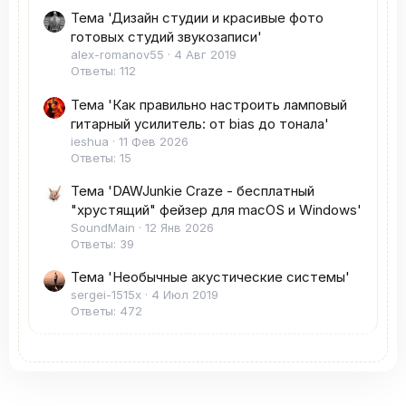
Тема 'Дизайн студии и красивые фото
готовых студий звукозаписи'
alex-romanov55
4 Авг 2019
Ответы: 112
Тема 'Как правильно настроить ламповый
гитарный усилитель: от bias до тонала'
ieshua
11 Фев 2026
Ответы: 15
Тема 'DAWJunkie Craze - бесплатный
"хрустящий" фейзер для macOS и Windows'
SoundMain
12 Янв 2026
Ответы: 39
Тема 'Необычные акустические системы'
sergei-1515x
4 Июл 2019
Ответы: 472