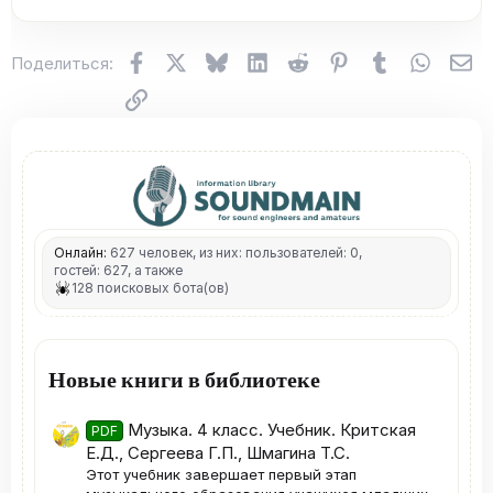
Facebook
X (Twitter)
Bluesky
LinkedIn
Reddit
Pinterest
Tumblr
WhatsA
Эл
Поделиться:
Ссылка
Онлайн:
627 человек, из них: пользователей: 0,
гостей: 627, а также
128 поисковых бота(ов)
Новые книги в библиотеке
Музыка. 4 класс. Учебник. Критская
PDF
Е.Д., Сергеева Г.П., Шмагина Т.С.
Этот учебник завершает первый этап