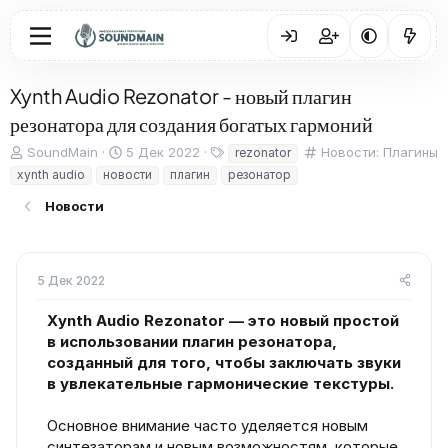
Xynth Audio Rezonator - новый плагин
резонатора для создания богатых гармоний
А
Д
Т
К
SoundMain
5 Дек 2022
Новости: Плагины
rezonator
в
а
е
а
xynth audio
новости
плагин
резонатор
т
т
г
т
о
а
и
е
Новости
р
н
г
т
а
о
е
ч
р
м
а
и
5 Дек 2022
ы
л
я
а
Xynth Audio Rezonator — это новый простой
в использовании плагин резонатора,
созданный для того, чтобы заключать звуки
в увлекательные гармонические текстуры.
Основное внимание часто уделяется новым
синтезаторам и новым возможностям, которые