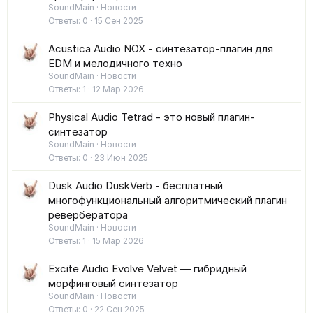
SoundMain
Новости
Ответы
0
15 Сен 2025
Acustica Audio NOX - синтезатор-плагин для
EDM и мелодичного техно
SoundMain
Новости
Ответы
1
12 Мар 2026
Physical Audio Tetrad - это новый плагин-
синтезатор
SoundMain
Новости
Ответы
0
23 Июн 2025
Dusk Audio DuskVerb - бесплатный
многофункциональный алгоритмический плагин
ревербератора
SoundMain
Новости
Ответы
1
15 Мар 2026
Excite Audio Evolve Velvet — гибридный
морфинговый синтезатор
SoundMain
Новости
Ответы
0
22 Сен 2025