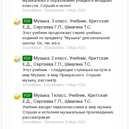
музыкального образования учащихся младших
классов. Слушая и испол
SoundMain
Обновлено:
7 Мар 2025
Музыка. 3 класс. Учебник. Критская
PDF
Е.Д., Сергеева Г.П., Шмагина Т.С.
Этот учебник продолжает серию учебных
изданий по предмету "Музыка" для начальной
школы. Он, так же к
SoundMain
Обновлено:
7 Мар 2025
Музыка. 2 класс. Учебник. Критская
PDF
Е.Д., Сергеева Г.П., Шмагина Т.С.
Этот учебник - следующая ступенька на пути в
мир Музыки, в мир Прекрасного. Слушая
музыку, рассматр
SoundMain
Обновлено:
7 Мар 2025
Музыка. 1 класс. Учебник. Критская
PDF
Е.Д., Сергеева Г.П., Шмагина Т.С.
Учебник вводит первоклассника в мир музыки.
Слушая и исполняя музыкальные произведения,
рассматривая
SoundMain
Обновлено:
6 Мар 2025