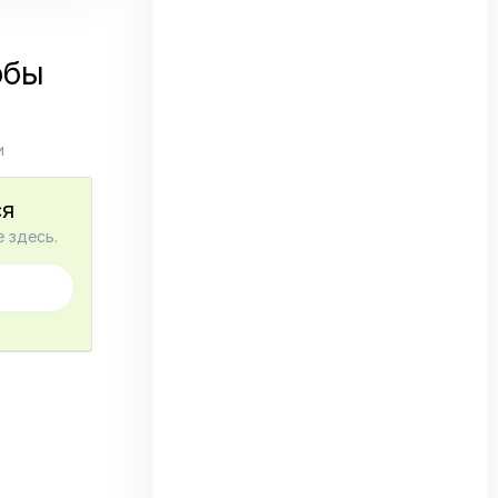
обы
и
ся
 здесь.