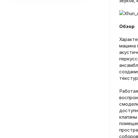
звуков,
Обзор
Характе
машина 
акустич
перкусс
ансамбл
создани
текстур
Работая
воспрои
смодели
доступн
клапаны
помещен
простра
соборов