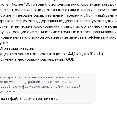
лючая более 130 готовых к использованию коллекций заводск
есетов, охватывающих различные стили и жанры, в том числ
убокие и твердые басы, реальные тарелки и сбои, мембраны 
арные инструменты, деревянные духовые инструменты, щип
руны, этнические колокольчики и свистки, органические по
душки, секции симфонических струнных и хоров, развивающ
уковые пейзажи, психоакустические звуковые эффекты и мно
угое.
DI автоматизация.
ддержка частот дискретизации от 44,1 кГц до 192 кГц.
ступен в нескольких разрешениях GUI.
осмотра этого контента нам потребуется ваше
е на установку файлов cookie третьих лиц.
подробную информацию можно найти на нашей
е cookie
.
мать файлы cookie третьих лиц