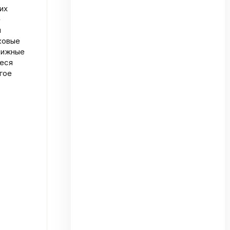
их
е
и
ковые
движные
иеся
гое