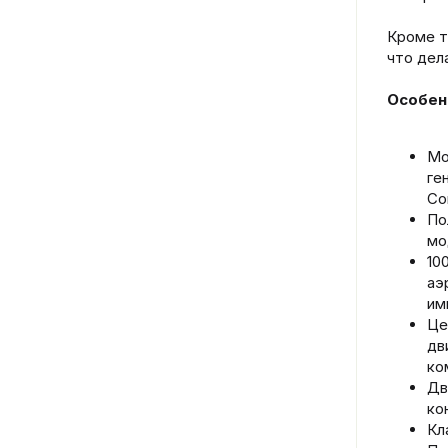
Кроме т
что дел
Особен
Мо
ге
Co
По
мо
10
аэ
им
Це
дв
ко
Дв
ко
Кл