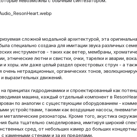
 которые невозможны с обычным синтезатором.
ризуемая сложной модальной архитектурой, эта оригинальн
была специально создана для имитации звука различных сем
еских инструментов - таких как ветер, мембраны, хроматич
ии, этнические лютни и свистки, очки, тарелки и аварии, вок
и и хоры. или даже целый раздел оркестровых струн - а так
я очень нетрадиционных, органических тонов, эволюционир
 и выразительных движений.
 на принципах гидродинамики и спроектированный как потен
зводимая машина, каждый отдельный компонент в ResonHear
рован по аналогии с существующим оборудованием - комм
ыми устройствами, такими как воздушные насосы, пневмати
 и металлические резонаторы. Кроме того, акустика окруж
ия была тщательно смоделирована, имитируя широкий спек
нственных сред, от небольших камер до больших концертных
 с каменными стенами и за их пределами.