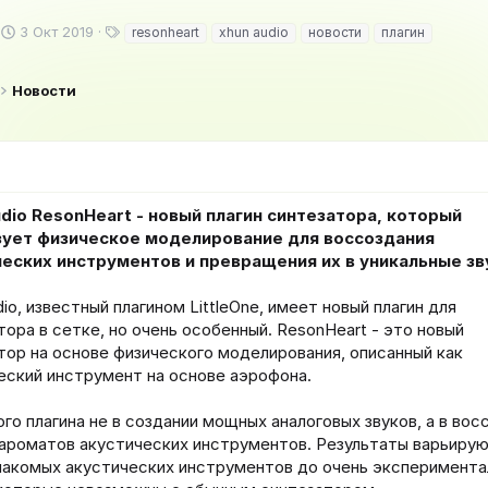
Д
Т
3 Окт 2019
resonheart
xhun audio
новости
плагин
а
е
т
г
а
и
Новости
н
а
ч
а
л
а
dio ResonHeart - новый плагин синтезатора, который
зует физическое моделирование для воссоздания
ческих инструментов и превращения их в уникальные зв
io, известный плагином LittleOne, имеет новый плагин для
тора в сетке, но очень особенный. ResonHeart - это новый
тор на основе физического моделирования, описанный как
еский инструмент на основе аэрофона.
ого плагина не в создании мощных аналоговых звуков, а в вос
 ароматов акустических инструментов. Результаты варьиру
накомых акустических инструментов до очень эксперимента