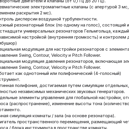
воротные двигатели и клапаны (от 0,1 Гц до 20 Гц).
евматические электромагнитные клапаны (с апертурой 3 мс,
еменем раскрытия 2 мс).
нтроль дисперсии воздушной турбулентности.
ожный резонаторный блок (по одному на голос), состоящий 
стнадцати универсальных резонаторов Гельмгольца, каждый
зависимой настройкой (внутренняя громкость) и контролем 
мбушюр)
ециальная модуляция для настройки резонаторов с элемент
равления Swing, Contour, Velocity и Pitch Follower.
ециальная модуляция давления резонаторов, включающая э
равления Swing, Contour, Velocity и Pitch Follower.
ботает как однотонный или полифонический (4-голосный)
струмент.
тинная полифония, достигаемая путем симуляции отдельных,
лностью независимых механических звуковых генераторов.
дельные элементы управления для глобальной настройки, о
лоса (распространение), изменение высоты тона (количество
ртаменто.
чная симуляция комнаты / зала (на основе резонатора).
игатель пространственного перемещения, размещающий че
лоса / блока инструмента в пространстве комнаты.