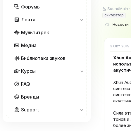
Форумы
А
SoundMain
в
синтезатор
т
Лента
о
Новости
р
Мультитрек
т
е
Медиа
м
3 Окт 2019
ы
Xhun Au
Библиотека звуков
исполь
акусти
Курсы
Xhun Aud
FAQ
синтеза
синтеза
Бренды
акустич
Support
Сила эт
тонов и
более з