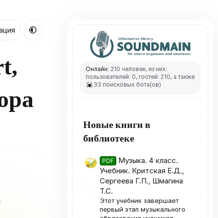
ация
t,
Онлайн:
210 человек, из них:
пользователей: 0, гостей: 210, а также
33 поисковых бота(ов)
ора
Новые книги в
библиотеке
Музыка. 4 класс.
PDF
Учебник. Критская Е.Д.,
Сергеева Г.П., Шмагина
в
Т.С.
Этот учебник завершает
первый этап музыкального