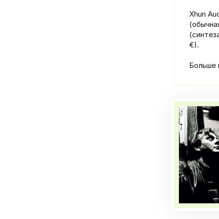
Xhun Au
(обычна
(синтеза
€).
Больше 