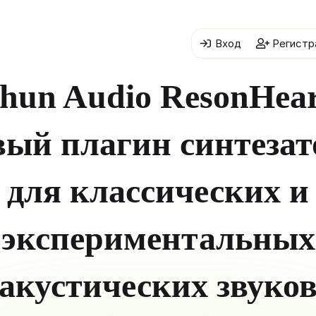
Вход
Регистр
hun Audio ResonHear
вый плагин синтезат
для классических и
экспериментальных
акустических звуко