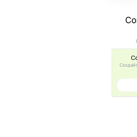
Со
С
Создайт