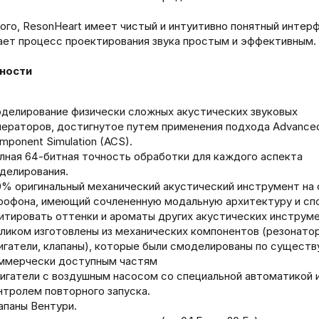
ого, ResonHeart имеет чистый и интуитивно понятный интер
ает процесс проектирования звука простым и эффективным.
ности
делирование физически сложных акустических звуковых
нераторов, достигнутое путем применения подхода Advance
mponent Simulation (ACS).
лная 64-битная точность обработки для каждого аспекта
делирования.
0% оригинальный механический акустический инструмент на
рофона, имеющий сочлененную модальную архитектуру и сп
итировать оттенки и ароматы других акустических инструме
ликом изготовлены из механических компонентов (резонато
игатели, клапаны), которые были смоделированы по сущест
ммерчески доступным частям
игатели с воздушным насосом со специальной автоматикой 
нтролем повторного запуска.
апаны Вентури.