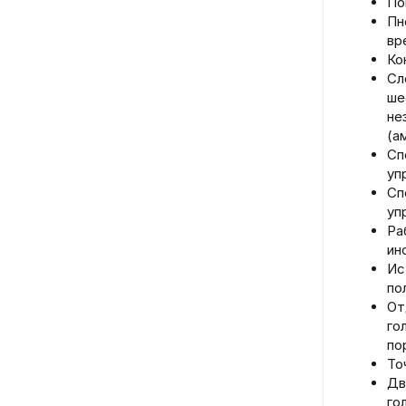
По
Пн
вр
Ко
Сл
ше
не
(а
Сп
уп
Сп
уп
Ра
ин
Ис
по
От
го
по
То
Дв
го