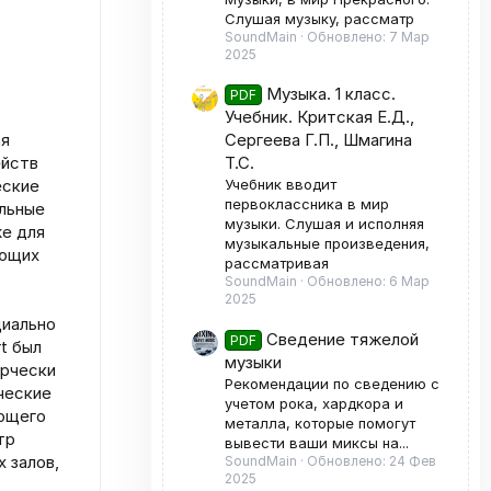
Слушая музыку, рассматр
SoundMain
Обновлено:
7 Мар
2025
Музыка. 1 класс.
PDF
Учебник. Критская Е.Д.,
ая
Сергеева Г.П., Шмагина
ейств
Т.С.
еские
Учебник вводит
первоклассника в мир
альные
музыки. Слушая и исполняя
же для
музыкальные произведения,
ующих
рассматривая
SoundMain
Обновлено:
6 Мар
2025
циально
Сведение тяжелой
PDF
t был
музыки
ерчески
Рекомендации по сведению с
ческие
учетом рока, хардкора и
ающего
металла, которые помогут
тр
вывести ваши миксы на...
 залов,
SoundMain
Обновлено:
24 Фев
2025