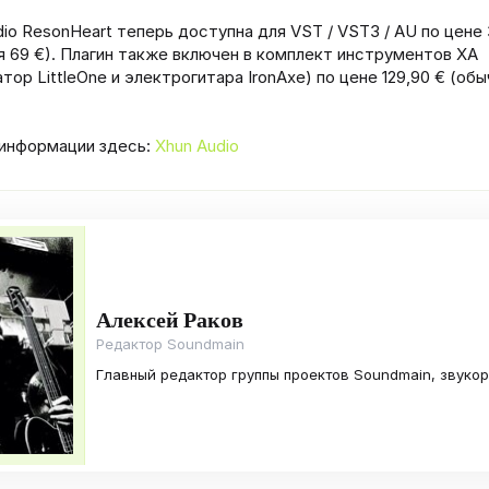
dio ResonHeart теперь доступна для VST / VST3 / AU по цене 
я 69 €). Плагин также включен в комплект инструментов XA
тор LittleOne и электрогитара IronAxe) по цене 129,90 € (об
информации здесь:
Xhun Audio
Алексей Раков
Редактор Soundmain
Главный редактор группы проектов Soundmain, звуко