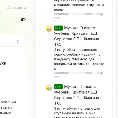
образования учащихся
младших классов. Слушая и
К
Новости
испол
а
SoundMain
Обновлено:
7 Мар
т
2025
е
г
Музыка. 3 класс.
PDF
о
Учебник. Критская Е.Д.,
р
Сергеева Г.П., Шмагина
и
Т.С.
я
Этот учебник продолжает
серию учебных изданий по
предмету "Музыка" для
уки
начальной школы. Он, так же
к
SoundMain
Обновлено:
7 Мар
2025
Музыка. 2 класс.
PDF
Учебник. Критская Е.Д.,
Сергеева Г.П., Шмагина
создании
Т.С.
ются от
Этот учебник - следующая
льных
ступенька на пути в мир
Музыки, в мир Прекрасного.