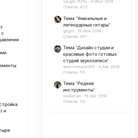
sergei-1515x
4 Июл 2019
Ответы: 472
Тема 'Уникальные и
легендарные гитары'
из
gogol
19 Июн 2019
 с
Ответы: 401
давления
Тема 'Дизайн студии и
ами
красивые фото готовых
студий звукозаписи'
лементы
alex-romanov55
4 Авг 2019
Ответы: 112
Тема 'Редкие
инструменты'
vedlerian
15 Авг 2019
Ответы: 113
тстройка
) и
тыре