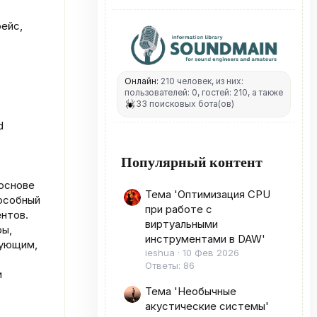
фейс,
Онлайн:
210 человек, из них:
пользователей: 0, гостей: 210, а также
33 поисковых бота(ов)
d
Популярный контент
 основе
Тема 'Оптимизация CPU
особный
при работе с
нтов.
виртуальными
ры,
инструментами в DAW'
вующим,
ieshua
10 Фев 2026
Ответы: 86
и
Тема 'Необычные
акустические системы'