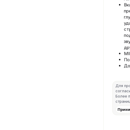
Вк
пр
гл
уд
ст
по
зв
др
MI
По
До
Для пр
согласи
Более 
страниц
Прини