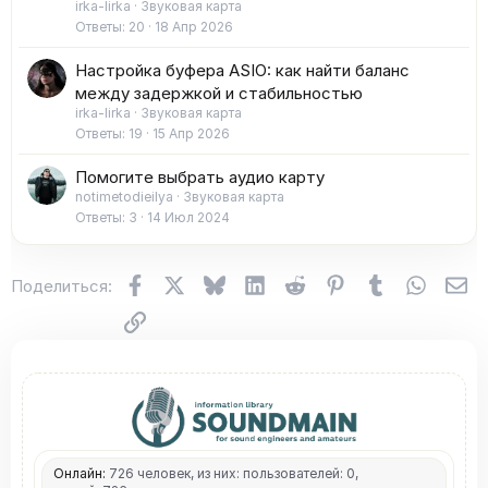
irka-lirka
Звуковая карта
Ответы
20
18 Апр 2026
Настройка буфера ASIO: как найти баланс
между задержкой и стабильностью
irka-lirka
Звуковая карта
Ответы
19
15 Апр 2026
Помогите выбрать аудио карту
notimetodieilya
Звуковая карта
Ответы
3
14 Июл 2024
Facebook
X (Twitter)
Bluesky
LinkedIn
Reddit
Pinterest
Tumblr
WhatsA
Эл
Поделиться:
Ссылка
Онлайн:
726 человек, из них: пользователей: 0,