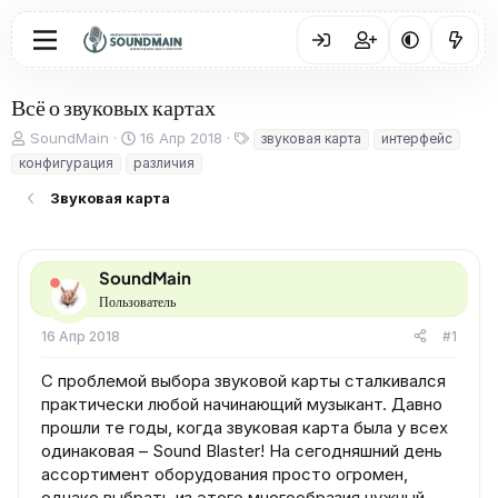
Всё о звуковых картах
А
Д
Т
SoundMain
16 Апр 2018
звуковая карта
интерфейс
в
а
е
конфигурация
различия
т
т
г
о
а
и
Звуковая карта
р
н
т
а
е
ч
SoundMain
м
а
ы
л
Пользователь
а
16 Апр 2018
#1
С проблемой выбора звуковой карты сталкивался
практически любой начинающий музыкант. Давно
прошли те годы, когда звуковая карта была у всех
одинаковая – Sound Blaster! На сегодняшний день
ассортимент оборудования просто огромен,
однако выбрать из этого многообразия нужный