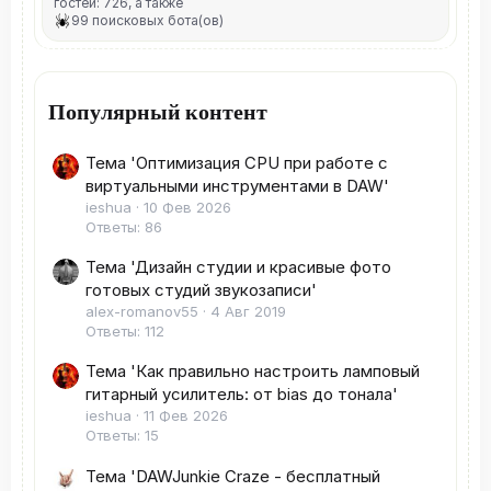
гостей: 726, а также
99 поисковых бота(ов)
Популярный контент
Тема 'Оптимизация CPU при работе с
виртуальными инструментами в DAW'
ieshua
10 Фев 2026
Ответы: 86
Тема 'Дизайн студии и красивые фото
готовых студий звукозаписи'
alex-romanov55
4 Авг 2019
Ответы: 112
Тема 'Как правильно настроить ламповый
гитарный усилитель: от bias до тонала'
ieshua
11 Фев 2026
Ответы: 15
Тема 'DAWJunkie Craze - бесплатный