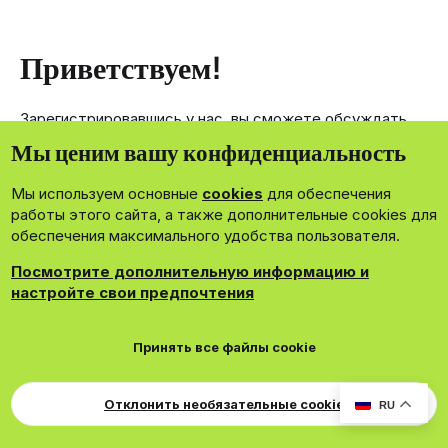
Приветствуем!
Зарегистрировавшись у нас, вы сможете обсуждать,
делиться и отправлять личные сообщения другим
Мы ценим вашу конфиденциальность
членам нашего сообщества.
Мы используем основные
cookies
для обеспечения
Зарегистрироваться сейчас!
работы этого сайта, а также дополнительные cookies для
обеспечения максимального удобства пользователя.
Посмотрите дополнительную информацию и
настройте свои предпочтения
®
Community platform by XenForo
© 2010-2026 XenForo Ltd.
Принять все файлы cookie
Theming with
by:
DohTheme
Cookies
Russian
Обратная связь
Поддержка
Свер
Для правообладателей
EN Soundmain
Условия и правила
Отклонить необязательные cookie
RU
Политика конфиденциальности
Помощь
R
S
S