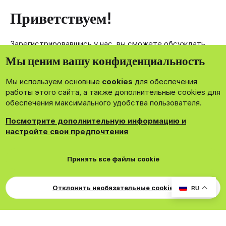
Приветствуем!
Зарегистрировавшись у нас, вы сможете обсуждать,
делиться и отправлять личные сообщения другим
Мы ценим вашу конфиденциальность
членам нашего сообщества.
Мы используем основные
cookies
для обеспечения
Зарегистрироваться сейчас!
работы этого сайта, а также дополнительные cookies для
обеспечения максимального удобства пользователя.
Посмотрите дополнительную информацию и
настройте свои предпочтения
®
Community platform by XenForo
© 2010-2026 XenForo Ltd.
Принять все файлы cookie
Theming with
by:
DohTheme
Cookies
Russian
Обратная связь
Поддержка
Для правообладателей
EN Soundmain
Условия и правила
Отклонить необязательные cookie
RU
Политика конфиденциальности
Помощь
R
S
S