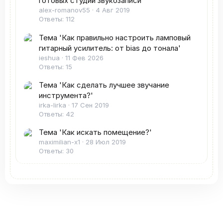
готовых студий звукозаписи'
alex-romanov55
4 Авг 2019
Ответы: 112
Тема 'Как правильно настроить ламповый
гитарный усилитель: от bias до тонала'
ieshua
11 Фев 2026
Ответы: 15
Тема 'Как сделать лучшее звучание
инструмента?'
irka-lirka
17 Сен 2019
Ответы: 42
Тема 'Как искать помещение?'
maximilian-x1
28 Июл 2019
Ответы: 30