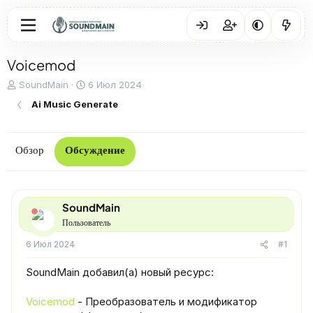
Voicemod
А
Д
SoundMain
6 Июл 2024
в
а
Ai Music Generate
т
т
о
а
р
н
т
а
Обзор
Обсуждение
е
ч
м
а
ы
л
а
SoundMain
Пользователь
6 Июл 2024
#1
SoundMain добавил(а) новый ресурс:
Voicemod
- Преобразователь и модификатор