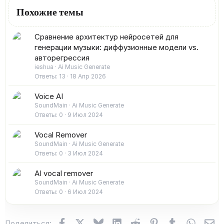
Похожие темы
Сравнение архитектур нейросетей для
генерации музыки: диффузионные модели vs.
авторегрессия
ieshua
Ai Music Generate
Ответы
13
18 Апр 2026
Voice AI
SoundMain
Ai Music Generate
Ответы
0
9 Июл 2024
Vocal Remover
SoundMain
Ai Music Generate
Ответы
0
3 Июл 2024
AI vocal remover
SoundMain
Ai Music Generate
Ответы
0
6 Июл 2024
Facebook
X (Twitter)
Bluesky
LinkedIn
Reddit
Pinterest
Tumblr
WhatsA
Эл
Поделиться: