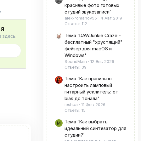
красивые фото готовых
и
студий звукозаписи'
alex-romanov55
4 Авг 2019
Ответы: 112
ся
Тема 'DAWJunkie Craze -
 здесь.
бесплатный "хрустящий"
фейзер для macOS и
Windows'
SoundMain
12 Янв 2026
Ответы: 39
Тема 'Как правильно
настроить ламповый
гитарный усилитель: от
bias до тонала'
ieshua
11 Фев 2026
Ответы: 15
Тема 'Как выбрать
M
идеальный синтезатор для
студии?'