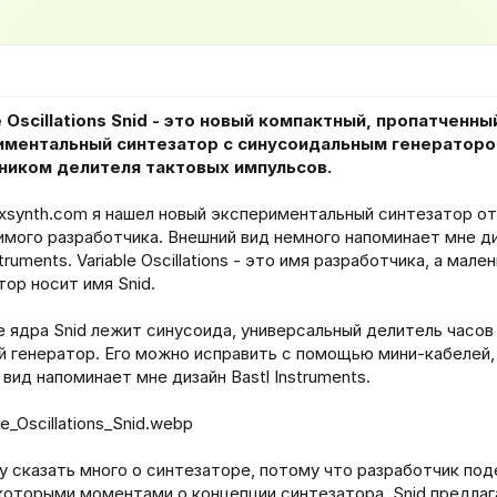
а
и
н
а
ч
а
л
e Oscillations Snid - это новый компактный, пропатченны
а
иментальный синтезатор с синусоидальным генераторо
ником делителя тактовых импульсов.
ixsynth.com я нашел новый экспериментальный синтезатор от
имого разработчика. Внешний вид немного напоминает мне д
struments. Variable Oscillations - это имя разработчика, а мале
тор носит имя Snid.
е ядра Snid лежит синусоида, универсальный делитель часов
й генератор. Его можно исправить с помощью мини-кабелей, 
вид напоминает мне дизайн Bastl Instruments.
гу сказать много о синтезаторе, потому что разработчик по
которыми моментами о концепции синтезатора. Snid предлаг