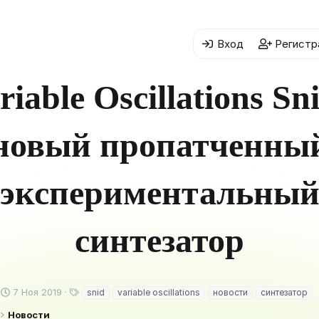
Вход
Регистр
riable Oscillations Sni
новый пропатченны
экспериментальны
синтезатор
Д
Т
7 Ноя 2019
snid
variable oscillations
новости
синтезатор
а
е
Новости
т
г