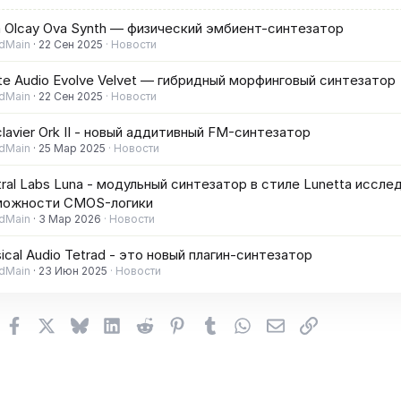
 Olcay Ova Synth — физический эмбиент-синтезатор
dMain
22 Сен 2025
Новости
te Audio Evolve Velvet — гибридный морфинговый синтезатор
dMain
22 Сен 2025
Новости
lavier Ork II - новый аддитивный FM-синтезатор
dMain
25 Мар 2025
Новости
ral Labs Luna - модульный синтезатор в стиле Lunetta иссле
можности CMOS-логики
dMain
3 Мар 2026
Новости
ical Audio Tetrad - это новый плагин-синтезатор
dMain
23 Июн 2025
Новости
Facebook
X (Twitter)
Bluesky
LinkedIn
Reddit
Pinterest
Tumblr
WhatsApp
Электронная поч
Ссылка