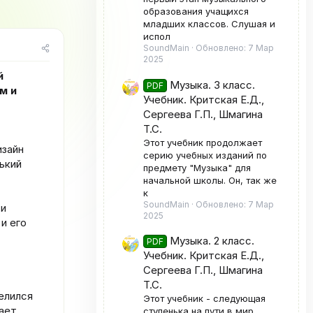
е
образования учащихся
г
младших классов. Слушая и
о
испол
р
SoundMain
Обновлено:
7 Мар
2025
и
я
й
Музыка. 3 класс.
PDF
м и
Учебник. Критская Е.Д.,
Сергеева Г.П., Шмагина
Т.С.
Этот учебник продолжает
изайн
серию учебных изданий по
нький
предмету "Музыка" для
начальной школы. Он, так же
к
SoundMain
Обновлено:
7 Мар
 и
2025
и его
Музыка. 2 класс.
PDF
Учебник. Критская Е.Д.,
Сергеева Г.П., Шмагина
Т.С.
делился
Этот учебник - следующая
ает
ступенька на пути в мир