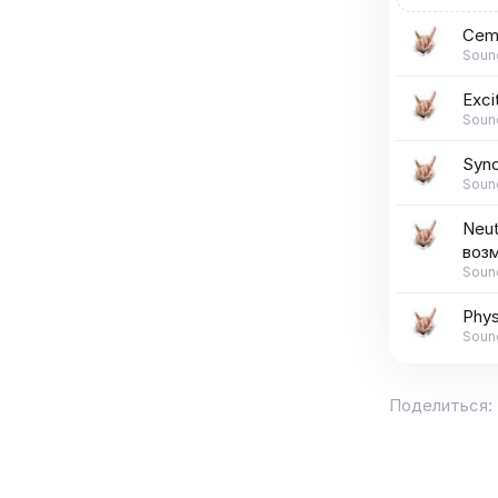
Cem
Soun
Exci
Soun
Sync
Soun
Neut
воз
Soun
Phys
Soun
Поделиться: