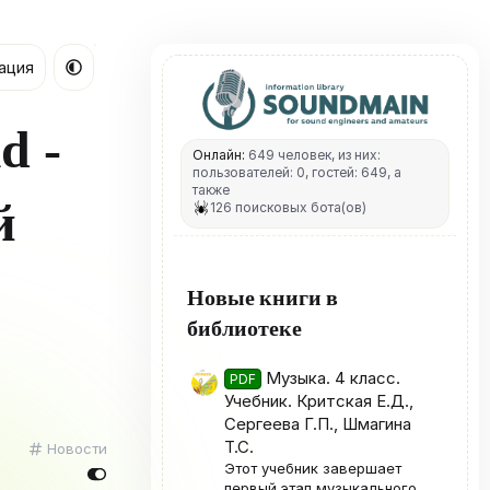
ация
d -
Онлайн:
649 человек, из них:
пользователей: 0, гостей: 649, а
также
й
126 поисковых бота(ов)
й
Новые книги в
библиотеке
Музыка. 4 класс.
PDF
Учебник. Критская Е.Д.,
Сергеева Г.П., Шмагина
Т.С.
К
Новости
а
Этот учебник завершает
т
первый этап музыкального