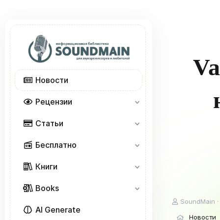
Va
Новости
Рецензии
Статьи
Бесплатно
Книги
Books
А
SoundMain
AI Generate
в
Новости
т