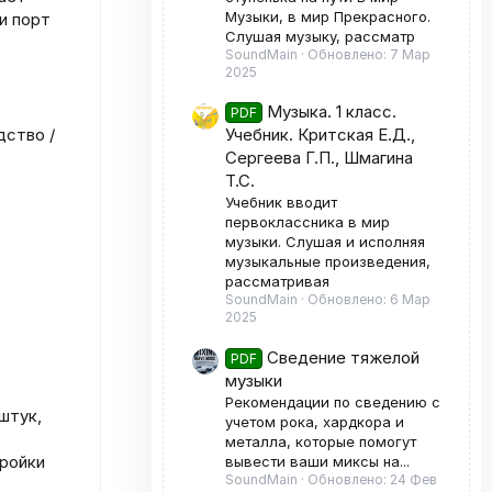
Музыки, в мир Прекрасного.
 и порт
Слушая музыку, рассматр
SoundMain
Обновлено:
7 Мар
2025
Музыка. 1 класс.
PDF
дство /
Учебник. Критская Е.Д.,
Сергеева Г.П., Шмагина
Т.С.
Учебник вводит
первоклассника в мир
музыки. Слушая и исполняя
музыкальные произведения,
рассматривая
SoundMain
Обновлено:
6 Мар
2025
Сведение тяжелой
PDF
музыки
Рекомендации по сведению с
 штук,
учетом рока, хардкора и
металла, которые помогут
тройки
вывести ваши миксы на...
SoundMain
Обновлено:
24 Фев