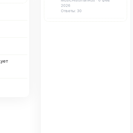
MusicHistorianRus
6 Фев
2026
Ответы: 30
дует
та