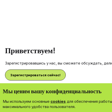
Приветствуем!
Зарегистрировавшись у нас, вы сможете обсуждать, дел
Зарегистрироваться сейчас!
Мы ценим вашу конфиденциальность
Мы используем основные
cookies
для обеспечения работы 
®
Community platform by XenForo
© 2010-2026 XenForo Ltd.
максимального удобства пользователя.
Theming with
by:
DohTheme