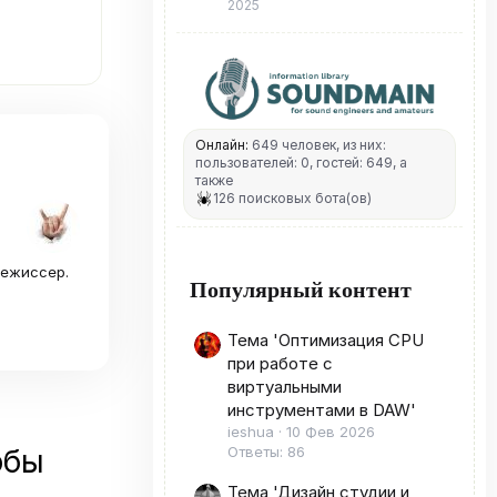
2025
Онлайн:
649 человек, из них:
пользователей: 0, гостей: 649, а
также
126 поисковых бота(ов)
режиссер.
Популярный контент
Тема 'Оптимизация CPU
при работе с
виртуальными
инструментами в DAW'
ieshua
10 Фев 2026
обы
Ответы: 86
Тема 'Дизайн студии и