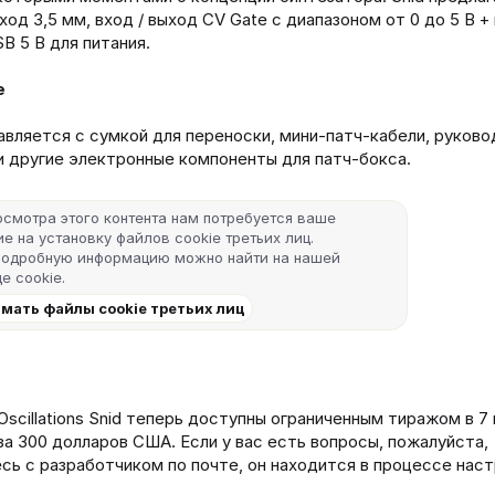
од 3,5 мм, вход / выход CV Gate с диапазоном от 0 до 5 В +
B 5 В для питания.
e
авляется с сумкой для переноски, мини-патч-кабели, руково
и другие электронные компоненты для патч-бокса.
осмотра этого контента нам потребуется ваше
е на установку файлов cookie третьих лиц.
подробную информацию можно найти на нашей
е cookie
.
мать файлы cookie третьих лиц
 Oscillations Snid теперь доступны ограниченным тиражом в 7
за 300 долларов США. Если у вас есть вопросы, пожалуйста,
сь с разработчиком по почте, он находится в процессе нас