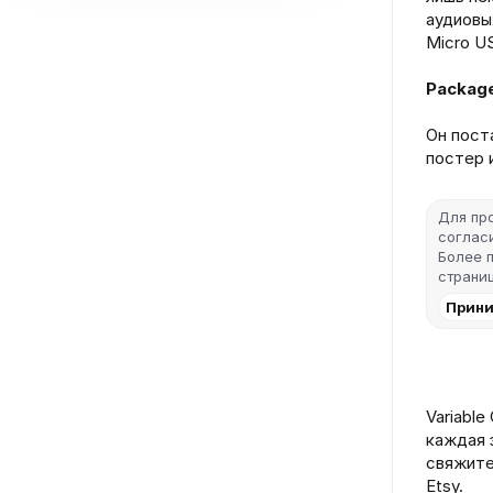
аудиовых
Micro US
Packag
Он пост
постер 
Для пр
согласи
Более 
страниц
Прини
Variable
каждая 
свяжите
Etsy.