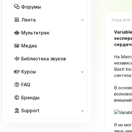
о
Форумы
р
т
Лента
е
7 Ноя 2019
м
ы
Variabl
Мультитрек
экспер
сердеч
Медиа
На Matr
Библиотека звуков
независ
Bastl In
Курсы
синтеза
FAQ
В основ
волново
Бренды
внешний 
Support
Я не мо
лишь не