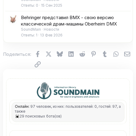
Ответы
0
15 Сен 2025
Behringer представил BMX - свою версию
классической драм-машины Oberheim DMX
SoundMain
Новости
Ответы
1
13 Фев 2026
Facebook
X (Twitter)
Bluesky
LinkedIn
Reddit
Pinterest
Tumblr
WhatsA
Эл
Поделиться:
Ссылка
Онлайн:
97 человек, из них: пользователей: 0, гостей: 97, а
также
29 поисковых бота(ов)