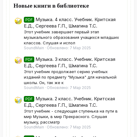
Новые книги в библиотеке
Музыка. 4 класс. Учебник. Критская
PDF
Е.Д., Сергеева Г.П., Шмагина Т.С.
Этот учебник завершает первый этап
музыкального образования учащихся младших
классов. Слушая и испол
SoundMain
Обновлено:
7 Мар 2025
Музыка. 3 класс. Учебник. Критская
PDF
Е.Д., Сергеева Г.П., Шмагина Т.С.
Этот учебник продолжает серию учебных
изданий по предмету "Музыка" для начальной
школы. Он, так же к
SoundMain
Обновлено:
7 Мар 2025
Музыка. 2 класс. Учебник. Критская
PDF
Е.Д., Сергеева Г.П., Шмагина Т.С.
Этот учебник - следующая ступенька на пути в
мир Музыки, в мир Прекрасного. Слушая
музыку, рассматр
SoundMain
Обновлено:
7 Мар 2025