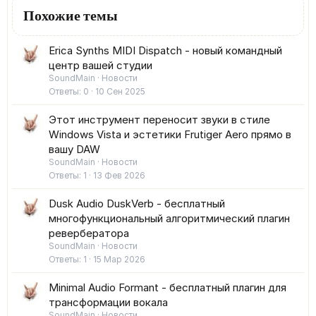
Похожие темы
Erica Synths MIDI Dispatch - новый командный
центр вашей студии
SoundMain
Новости
Ответы
0
10 Сен 2025
Этот инструмент переносит звуки в стиле
Windows Vista и эстетики Frutiger Aero прямо в
вашу DAW
SoundMain
Новости
Ответы
1
13 Фев 2026
Dusk Audio DuskVerb - бесплатный
многофункциональный алгоритмический плагин
ревербератора
SoundMain
Новости
Ответы
1
15 Мар 2026
Minimal Audio Formant - бесплатный плагин для
трансформации вокала
SoundMain
Новости