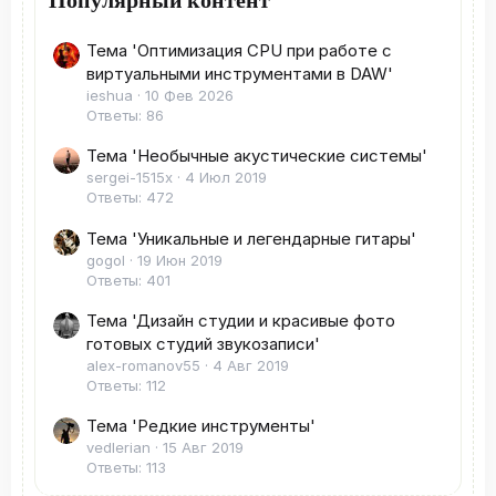
Тема 'Оптимизация CPU при работе с
виртуальными инструментами в DAW'
ieshua
10 Фев 2026
Ответы: 86
Тема 'Необычные акустические системы'
sergei-1515x
4 Июл 2019
Ответы: 472
Тема 'Уникальные и легендарные гитары'
gogol
19 Июн 2019
Ответы: 401
Тема 'Дизайн студии и красивые фото
готовых студий звукозаписи'
alex-romanov55
4 Авг 2019
Ответы: 112
Тема 'Редкие инструменты'
vedlerian
15 Авг 2019
Ответы: 113