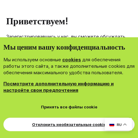
Приветствуем!
Зарегистрировавшись у нас, вы сможете обсуждать,
делиться и отправлять личные сообщения другим
Мы ценим вашу конфиденциальность
членам нашего сообщества.
Мы используем основные
cookies
для обеспечения
Зарегистрироваться сейчас!
работы этого сайта, а также дополнительные cookies для
обеспечения максимального удобства пользователя.
Посмотрите дополнительную информацию и
настройте свои предпочтения
®
Community platform by XenForo
© 2010-2026 XenForo Ltd.
Принять все файлы cookie
Theming with
by:
DohTheme
Cookies
Russian
Обратная связь
Поддержка
Свер
Для правообладателей
EN Soundmain
Условия и правила
Отклонить необязательные cookie
RU
Политика конфиденциальности
Помощь
R
S
S