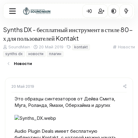
Synths DX - бесплатный инструмент в стиле 80-
х для пользователей Kontakt
А
Д
Т
К
SoundMain
20 Май 2019
Новости
kontakt
в
а
е
а
synths dx
новости
плагин
т
т
г
т
о
а
и
е
Новости
р
н
г
т
а
о
е
ч
р
м
а
и
20 Май 2019
ы
л
я
а
Это образцы синтезаторов от Дейва Смита,
Муга, Роланда, Ямахи, Оберхайма и других
Audio Plugin Deals имеет бесплатную
библиотеку Kontakt, с которой можно начать