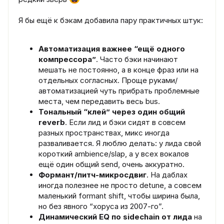
Я бы ещё к бэкам добавила пару практичных штук:
Автоматизация важнее “ещё одного
компрессора”
. Часто бэки начинают
мешать не постоянно, а в конце фраз или на
отдельных согласных. Проще руками/
автоматизацией чуть прибрать проблемные
места, чем передавить весь bus.
Тональный “клей” через один общий
reverb
. Если лид и бэки сидят в совсем
разных пространствах, микс иногда
разваливается. Я люблю делать: у лида свой
короткий ambience/slap, а у всех вокалов
ещё один общий send, очень аккуратно.
Формант/питч-микросдвиг
. На даблах
иногда полезнее не просто detune, а совсем
маленький formant shift, чтобы ширина была,
но без явного “хоруса из 2007-го”.
Динамический EQ по sidechain от лида
на