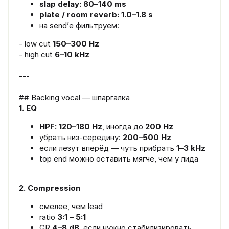
slap delay: 80–140 ms
plate / room reverb: 1.0–1.8 s
на send’е фильтруем:
- low cut
150–300 Hz
- high cut
6–10 kHz
---
## Backing vocal — шпаргалка
1. EQ
HPF: 120–180 Hz
, иногда до
200 Hz
убрать низ-середину:
200–500 Hz
если лезут вперёд — чуть прибрать
1–3 kHz
top end можно оставить мягче, чем у лида
2. Compression
смелее, чем lead
ratio
3:1 – 5:1
GR
4–8 dB
, если нужно стабилизировать