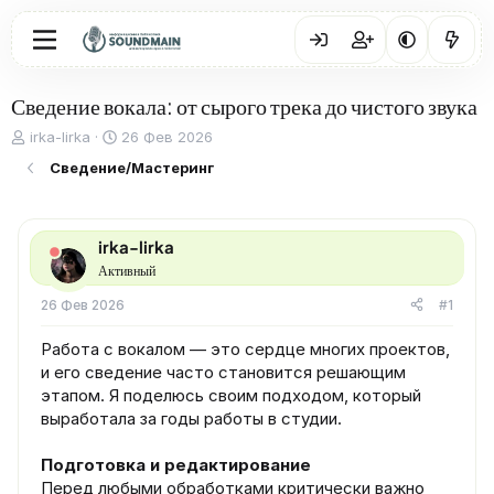
Сведение вокала: от сырого трека до чистого звука
А
Д
irka-lirka
26 Фев 2026
в
а
Сведение/Мастеринг
т
т
о
а
р
н
т
а
irka-lirka
е
ч
Активный
м
а
ы
л
26 Фев 2026
#1
а
Работа с вокалом — это сердце многих проектов,
и его сведение часто становится решающим
этапом. Я поделюсь своим подходом, который
выработала за годы работы в студии.
Подготовка и редактирование
Перед любыми обработками критически важно