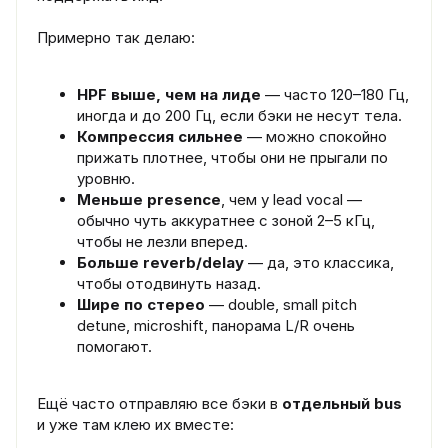
Примерно так делаю:
HPF выше, чем на лиде
— часто 120–180 Гц,
иногда и до 200 Гц, если бэки не несут тела.
Компрессия сильнее
— можно спокойно
прижать плотнее, чтобы они не прыгали по
уровню.
Меньше presence
, чем у lead vocal —
обычно чуть аккуратнее с зоной 2–5 кГц,
чтобы не лезли вперед.
Больше reverb/delay
— да, это классика,
чтобы отодвинуть назад.
Шире по стерео
— double, small pitch
detune, microshift, панорама L/R очень
помогают.
Ещё часто отправляю все бэки в
отдельный bus
и уже там клею их вместе: