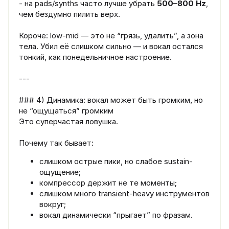
- на pads/synths часто лучше убрать
500–800 Hz
,
чем бездумно пилить верх.
Короче: low-mid — это не “грязь, удалить”, а зона
тела. Убил её слишком сильно — и вокал остался
тонкий, как понедельничное настроение.
---
### 4) Динамика: вокал может быть громким, но
не “ощущаться” громким
Это суперчастая ловушка.
Почему так бывает:
слишком острые пики, но слабое sustain-
ощущение;
компрессор держит не те моменты;
слишком много transient-heavy инструментов
вокруг;
вокал динамически “прыгает” по фразам.