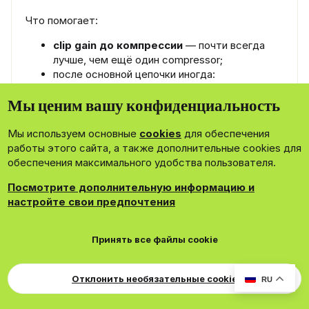
Что помогает:
clip gain до компрессии
— почти всегда
лучше, чем ещё один compressor;
после основной цепочки иногда:
- лёгкая saturation,
Мы ценим вашу конфиденциальность
- или limiter/soft clipper на 0.5–1 dB GR;
- параллельная компрессия — да, но очень тихо,
Мы используем основные
cookies
для обеспечения
на уровне “убрал — скучнее, включил — плотнее”.
работы этого сайта, а также дополнительные cookies для
обеспечения максимального удобства пользователя.
Я бы ещё добавил:
Посмотрите дополнительную информацию и
если вокал то торчит, то тонет, часто
настройте свои предпочтения
спасает
automation post-fader
, а не новая
обработка;
особенно концы фраз, тихие слова и
Принять все файлы cookie
согласные.
Отклонить необязательные cookie
RU
---