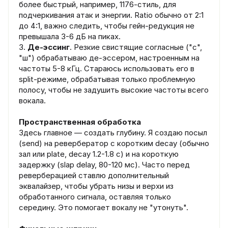
более быстрый, например, 1176-стиль, для
подчеркивания атак и энергии. Ratio обычно от 2:1
до 4:1, важно следить, чтобы гейн-редукция не
превышала 3-6 дБ на пиках.
3.
Де-эссинг
. Резкие свистящие согласные ("с",
"ш") обрабатываю де-эссером, настроенным на
частоты 5-8 кГц. Стараюсь использовать его в
split-режиме, обрабатывая только проблемную
полосу, чтобы не задушить высокие частоты всего
вокала.
Пространственная обработка
Здесь главное — создать глубину. Я создаю посыл
(send) на ревербератор с коротким decay (обычно
зал или plate, decay 1.2-1.8 с) и на короткую
задержку (slap delay, 80-120 мс). Часто перед
реверберацией ставлю дополнительный
эквалайзер, чтобы убрать низы и верхи из
обработанного сигнала, оставляя только
середину. Это помогает вокалу не "утонуть".