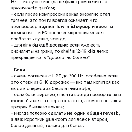
Hz — их лучше иногда не фильтром лечить, а
вручную/clip gain’ом;
- если после компрессии вокал внезапно стал
грязнее, это почти всегда означает, что
компрессор
поднял low-mid мусор и хвосты
комнаты
— и EQ после компрессии может
сработать лучше, чем до;
- для air я бы ещё добавил: если уже есть
сибилянты на грани, то shelf в 12–16 kHz легко
превращается в “дорого, но больно”.
-
Бэки
- очень согласен с HPF до 200 Hz, особенно если
это стеки из 6–10 дорожек — низ там копится как
люди в очереди за бесплатным кофе;
- если бэки широкие, я почти всегда проверяю их в
mono
: бывает, в стерео красота, а в моно остался
призрак бывшего вокала;
- иногда полезно сделать
не один общий reverb
,
а два: короткий glue-room для всех и второй,
более длинный, только для бэков.