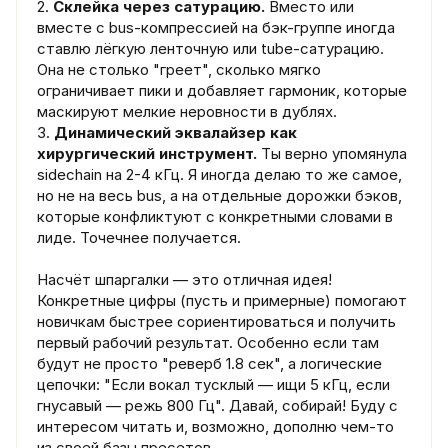
2.
Склейка через сатурацию.
Вместо или
вместе с bus-компрессией на бэк-группе иногда
ставлю лёгкую ленточную или tube-сатурацию.
Она не столько "греет", сколько мягко
ограничивает пики и добавляет гармоник, которые
маскируют мелкие неровности в дублях.
3.
Динамический эквалайзер как
хирургический инструмент.
Ты верно упомянула
sidechain на 2-4 кГц. Я иногда делаю то же самое,
но не на весь bus, а на отдельные дорожки бэков,
которые конфликтуют с конкретными словами в
лиде. Точечнее получается.
Насчёт шпаргалки — это отличная идея!
Конкретные цифры (пусть и примерные) помогают
новичкам быстрее сориентироваться и получить
первый рабочий результат. Особенно если там
будут не просто "реверб 1.8 сек", а логические
цепочки: "Если вокал тусклый — ищи 5 кГц, если
гнусавый — режь 800 Гц". Давай, собирай! Буду с
интересом читать и, возможно, дополню чем-то
из своей базы пресетов.