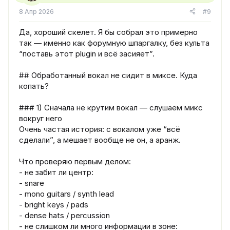
8 Апр 2026
#9
Да, хороший скелет. Я бы собрал это примерно
так — именно как форумную шпаргалку, без культа
“поставь этот plugin и всё засияет”.
## Обработанный вокал не сидит в миксе. Куда
копать?
### 1) Сначала не крутим вокал — слушаем микс
вокруг него
Очень частая история: с вокалом уже “всё
сделали”, а мешает вообще не он, а аранж.
Что проверяю первым делом:
- не забит ли центр:
- snare
- mono guitars / synth lead
- bright keys / pads
- dense hats / percussion
- не слишком ли много информации в зоне: