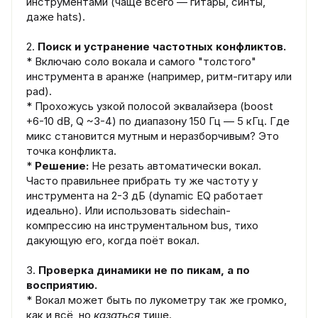
инструментами (чаще всего — гитары, синты,
даже hats).
2.
Поиск и устранение частотных конфликтов.
* Включаю соло вокала и самого "толстого"
инструмента в аранже (например, ритм-гитару или
pad).
* Прохожусь узкой полосой эквалайзера (boost
+6-10 dB, Q ~3-4) по диапазону 150 Гц — 5 кГц. Где
микс становится мутным и неразборчивым? Это
точка конфликта.
*
Решение:
Не резать автоматически вокал.
Часто правильнее прибрать ту же частоту у
инструмента на 2-3 дБ (dynamic EQ работает
идеально). Или использовать sidechain-
компрессию на инструментальном bus, тихо
дакующую его, когда поёт вокал.
3.
Проверка динамики не по пикам, а по
восприятию.
* Вокал может быть по лукометру так же громко,
как и всё, но
казаться
тише.