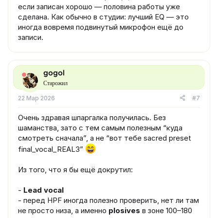
если записан хорошо — половина работы уже
сделана. Как обычно в студии: лучший EQ — это
иногда вовремя подвинутый микрофон ещё до
записи.
gogol
Старожил
22 Мар 2026
#7
Очень здравая шпаргалка получилась. Без
шаманства, зато с тем самым полезным “куда
смотреть сначала”, а не “вот тебе sacred preset
final_vocal_REAL3”
Из того, что я бы ещё докрутил:
-
Lead vocal
- перед HPF иногда полезно проверить, нет ли там
не просто низа, а именно
plosives
в зоне 100–180