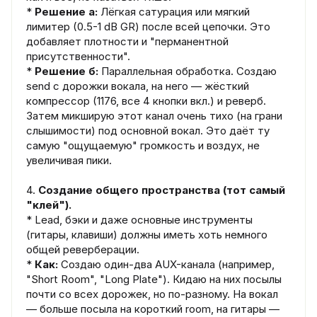
*
Решение а:
Лёгкая сатурация или мягкий
лимитер (0.5-1 dB GR) после всей цепочки. Это
добавляет плотности и "перманентной
присутственности".
*
Решение б:
Параллельная обработка. Создаю
send с дорожки вокала, на него — жёсткий
компрессор (1176, все 4 кнопки вкл.) и реверб.
Затем микширую этот канал очень тихо (на грани
слышимости) под основной вокал. Это даёт ту
самую "ощущаемую" громкость и воздух, не
увеличивая пики.
4.
Создание общего пространства (тот самый
"клей").
* Lead, бэки и даже основные инструменты
(гитары, клавиши) должны иметь хоть немного
общей реверберации.
*
Как:
Создаю один-два AUX-канала (например,
"Short Room", "Long Plate"). Кидаю на них посылы
почти со всех дорожек, но по-разному. На вокал
— больше посыла на короткий room, на гитары —