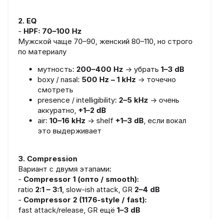
2. EQ
-
HPF: 70–100 Hz
Мужской чаще 70–90, женский 80–110, но строго
по материалу
мутность:
200–400 Hz
→ убрать
1–3 dB
boxy / nasal:
500 Hz – 1 kHz
→ точечно
смотреть
presence / intelligibility:
2–5 kHz
→ очень
аккуратно,
+1–2 dB
air:
10–16 kHz
→ shelf
+1–3 dB
, если вокал
это выдерживает
3. Compression
Вариант с двумя этапами:
-
Compressor 1 (опто / smooth):
ratio
2:1 – 3:1
, slow-ish attack, GR
2–4 dB
-
Compressor 2 (1176-style / fast):
fast attack/release, GR ещё
1–3 dB