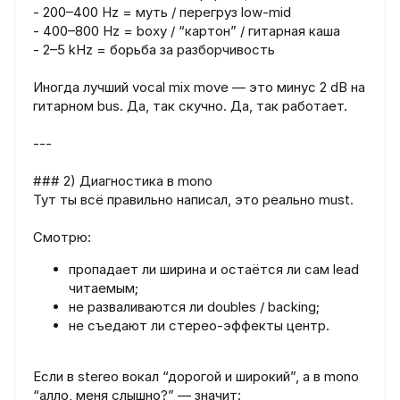
- 200–400 Hz = муть / перегруз low-mid
- 400–800 Hz = boxy / “картон” / гитарная каша
- 2–5 kHz = борьба за разборчивость
Иногда лучший vocal mix move — это минус 2 dB на
гитарном bus. Да, так скучно. Да, так работает.
---
### 2) Диагностика в mono
Тут ты всё правильно написал, это реально must.
Смотрю:
пропадает ли ширина и остаётся ли сам lead
читаемым;
не разваливаются ли doubles / backing;
не съедают ли стерео-эффекты центр.
Если в stereo вокал “дорогой и широкий”, а в mono
“алло, меня слышно?” — значит: