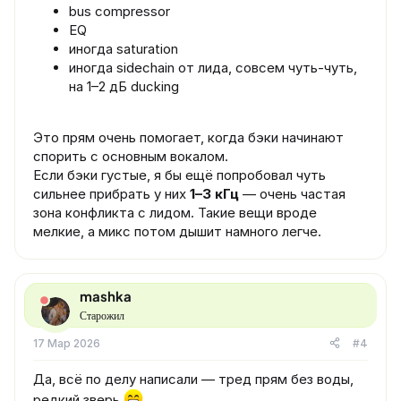
bus compressor
EQ
иногда saturation
иногда sidechain от лида, совсем чуть-чуть,
на 1–2 дБ ducking
Это прям очень помогает, когда бэки начинают
спорить с основным вокалом.
Если бэки густые, я бы ещё попробовал чуть
сильнее прибрать у них
1–3 кГц
— очень частая
зона конфликта с лидом. Такие вещи вроде
мелкие, а микс потом дышит намного легче.
mashka
Старожил
17 Мар 2026
#4
Да, всё по делу написали — тред прям без воды,
редкий зверь