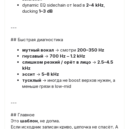
dynamic EQ sidechain от lead в
2–4 kHz
,
ducking
1–3 dB
---
## Быстрая диагностика
мутный вокал
→ смотри
200–350 Hz
гнусавый
→
700 Hz – 1.2 kHz
слишком резкий / орёт в лицо
→
2.5–4.5
kHz
эссит
→
5–8 kHz
тусклый
→ иногда не boost верхов нужен, а
меньше грязи в low-mid
---
## Главное
Это
шаблон
, не догма.
Если исходник записан криво, цепочка не спасёт. А