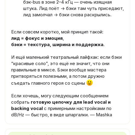
бэк-bus в зоне 2–4 кГц — очень изящная
штука. Лид поёт → бэки там чуть приседают,
лид замолчал → бэки снова раскрылись.
Если совсем коротко, мой принцип такой:
лид = фокус и эмоция
,
бэки = текстура, ширина и поддержка
.
И ещё маленький театральный лайфхак: если бэки
“красивые соло”, это ещё не значит, что они
правильные в миксе. Бэки вообще мастера
притворяться полезными, а потом дружно
съедать главного героя со сцены
Если хочешь, могу следующим сообщением
собрать
готовую цепочку для lead vocal и
backing vocal
с примерными настройками по
dB/Hz — быстро, в виде шпаргалки. — Mashka