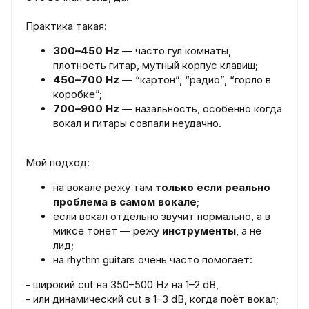
Практика такая:
300–450 Hz
— часто гул комнаты,
плотность гитар, мутный корпус клавиш;
450–700 Hz
— “картон”, “радио”, “горло в
коробке”;
700–900 Hz
— назальность, особенно когда
вокал и гитары совпали неудачно.
Мой подход:
на вокале режу там
только если реально
проблема в самом вокале
;
если вокал отдельно звучит нормально, а в
миксе тонет — режу
инструменты
, а не
лид;
на rhythm guitars очень часто помогает:
- широкий cut на 350–500 Hz на 1–2 dB,
- или динамический cut в 1–3 dB, когда поёт вокал;