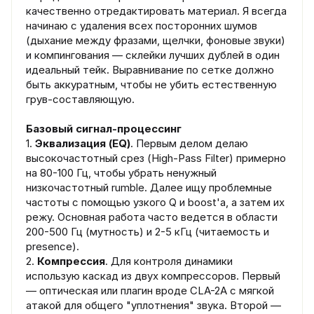
качественно отредактировать материал. Я всегда
начинаю с удаления всех посторонних шумов
(дыхание между фразами, щелчки, фоновые звуки)
и компингования — склейки лучших дублей в один
идеальный тейк. Выравнивание по сетке должно
быть аккуратным, чтобы не убить естественную
грув-составляющую.
Базовый сигнал-процессинг
1.
Эквализация (EQ)
. Первым делом делаю
высокочастотный срез (High-Pass Filter) примерно
на 80-100 Гц, чтобы убрать ненужный
низкочастотный rumble. Далее ищу проблемные
частоты с помощью узкого Q и boost'а, а затем их
режу. Основная работа часто ведется в области
200-500 Гц (мутность) и 2-5 кГц (читаемость и
presence).
2.
Компрессия
. Для контроля динамики
использую каскад из двух компрессоров. Первый
— оптическая или плагин вроде CLA-2A с мягкой
атакой для общего "уплотнения" звука. Второй —