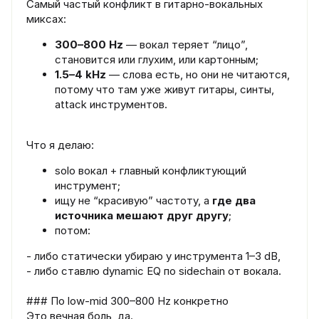
Самый частый конфликт в гитарно-вокальных
миксах:
300–800 Hz
— вокал теряет “лицо”,
становится или глухим, или картонным;
1.5–4 kHz
— слова есть, но они не читаются,
потому что там уже живут гитары, синты,
attack инструментов.
Что я делаю:
solo вокал + главный конфликтующий
инструмент;
ищу не “красивую” частоту, а
где два
источника мешают друг другу
;
потом:
- либо статически убираю у инструмента 1–3 dB,
- либо ставлю dynamic EQ по sidechain от вокала.
### По low-mid 300–800 Hz конкретно
Это вечная боль, да.