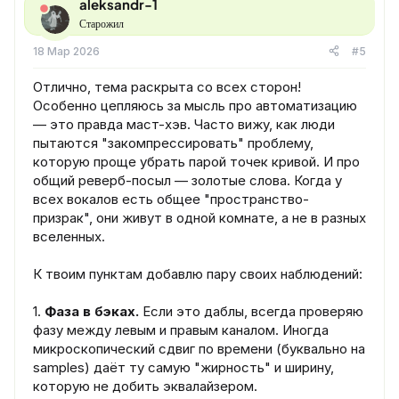
aleksandr-1
Старожил
18 Мар 2026
#5
Отлично, тема раскрыта со всех сторон!
Особенно цепляюсь за мысль про автоматизацию
— это правда маст-хэв. Часто вижу, как люди
пытаются "закомпрессировать" проблему,
которую проще убрать парой точек кривой. И про
общий реверб-посыл — золотые слова. Когда у
всех вокалов есть общее "пространство-
призрак", они живут в одной комнате, а не в разных
вселенных.
К твоим пунктам добавлю пару своих наблюдений:
1.
Фаза в бэках.
Если это даблы, всегда проверяю
фазу между левым и правым каналом. Иногда
микроскопический сдвиг по времени (буквально на
samples) даёт ту самую "жирность" и ширину,
которую не добить эквалайзером.