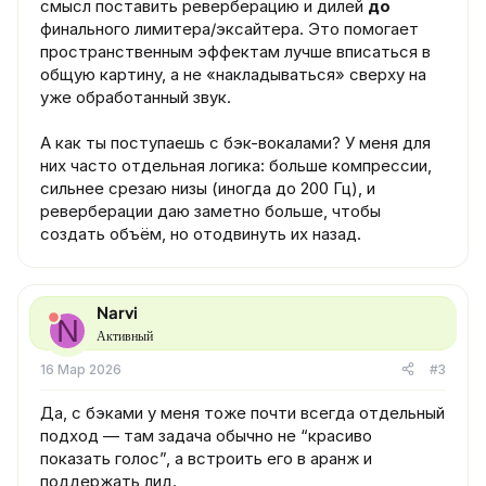
смысл поставить реверберацию и дилей
до
финального лимитера/эксайтера. Это помогает
пространственным эффектам лучше вписаться в
общую картину, а не «накладываться» сверху на
уже обработанный звук.
А как ты поступаешь с бэк-вокалами? У меня для
них часто отдельная логика: больше компрессии,
сильнее срезаю низы (иногда до 200 Гц), и
реверберации даю заметно больше, чтобы
создать объём, но отодвинуть их назад.
Narvi
N
Активный
16 Мар 2026
#3
Да, с бэками у меня тоже почти всегда отдельный
подход — там задача обычно не “красиво
показать голос”, а встроить его в аранж и
поддержать лид.