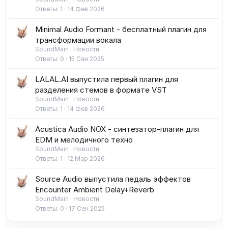
Ответы
1
14 Фев 2026
Minimal Audio Formant - бесплатный плагин для
трансформации вокала
SoundMain
Новости
Ответы
0
15 Сен 2025
LALAL.AI выпустила первый плагин для
разделения стемов в формате VST
SoundMain
Новости
Ответы
1
14 Фев 2026
Acustica Audio NOX - синтезатор-плагин для
EDM и мелодичного техно
SoundMain
Новости
Ответы
1
12 Мар 2026
Source Audio выпустила педаль эффектов
Encounter Ambient Delay+Reverb
SoundMain
Новости
Ответы
0
17 Сен 2025