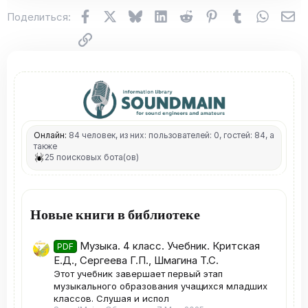
Facebook
X (Twitter)
Bluesky
LinkedIn
Reddit
Pinterest
Tumblr
WhatsA
Эл
Поделиться:
Ссылка
Онлайн:
84 человек, из них: пользователей: 0, гостей: 84, а
также
25 поисковых бота(ов)
Новые книги в библиотеке
Музыка. 4 класс. Учебник. Критская
PDF
Е.Д., Сергеева Г.П., Шмагина Т.С.
Этот учебник завершает первый этап
музыкального образования учащихся младших
классов. Слушая и испол