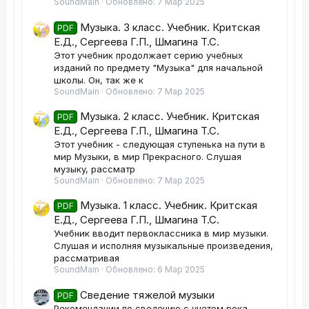
SoundMain
Обновлено:
7 Мар 2025
Музыка. 3 класс. Учебник. Критская
PDF
Е.Д., Сергеева Г.П., Шмагина Т.С.
Этот учебник продолжает серию учебных
изданий по предмету "Музыка" для начальной
школы. Он, так же к
SoundMain
Обновлено:
7 Мар 2025
Музыка. 2 класс. Учебник. Критская
PDF
Е.Д., Сергеева Г.П., Шмагина Т.С.
Этот учебник - следующая ступенька на пути в
мир Музыки, в мир Прекрасного. Слушая
музыку, рассматр
SoundMain
Обновлено:
7 Мар 2025
Музыка. 1 класс. Учебник. Критская
PDF
Е.Д., Сергеева Г.П., Шмагина Т.С.
Учебник вводит первоклассника в мир музыки.
Слушая и исполняя музыкальные произведения,
рассматривая
SoundMain
Обновлено:
6 Мар 2025
Сведение тяжелой музыки
PDF
Рекомендации по сведению с учетом рока,