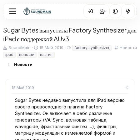
Sugar Bytes выпустила Factory Synthesizer для
iPad с поддержкой AUv3
А
Д
Т
К
SoundMain
15 Май 2019
Новости
factory synthesizer
в
а
е
а
ipad
новости
плагин
т
т
г
т
о
а
и
е
Новости
р
н
г
т
а
о
е
ч
р
м
а
и
15 Май 2019
ы
л
я
а
Sugar Bytes недавно выпустила для iPad версию
своего превосходного плагина Factory
Synthesizer. Он включает в себя различные
генераторы (VA-Sync, волновая таблица,
waveguide, фрактальный синтез ...), фильтры,
матрицу модуляции с изменяемой формой и
многое другое.