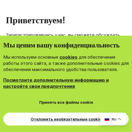
Приветствуем!
Зарегистрировавшись у нас, вы сможете обсуждать,
делиться и отправлять личные сообщения другим
Мы ценим вашу конфиденциальность
членам нашего сообщества.
Мы используем основные
cookies
для обеспечения
Зарегистрироваться сейчас!
работы этого сайта, а также дополнительные cookies для
обеспечения максимального удобства пользователя.
Посмотрите дополнительную информацию и
настройте свои предпочтения
®
Community platform by XenForo
© 2010-2026 XenForo Ltd.
Принять все файлы cookie
Theming with
by:
DohTheme
Cookies
Russian
Обратная связь
Поддержка
Для правообладателей
EN Soundmain
Условия и правила
Отклонить необязательные cookie
RU
Политика конфиденциальности
Помощь
R
S
S