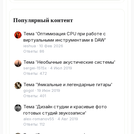
Популярный контент
Тема 'Оптимизация CPU при работе с
виртуальными инструментами в DAW'
ieshua
10 Фев 2026
Ответы: 86
Тема 'Необычные акустические системы'
sergei-1515x
4 Июл 2019
Ответы: 472
Тема 'Уникальные и легендарные гитары'
gogol
19 Июн 2019
Ответы: 401
Тема 'Дизайн студии и красивые фото
готовых студий звукозаписи'
alex-romanov55
4 Авг 2019
Ответы: 112