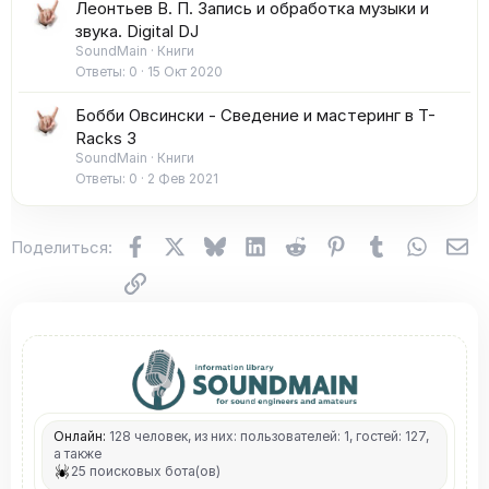
Леонтьев В. П. Запись и обработка музыки и
звука. Digital DJ
SoundMain
Книги
Ответы
0
15 Окт 2020
Бобби Овсински - Сведение и мастеринг в T-
Racks 3
SoundMain
Книги
Ответы
0
2 Фев 2021
Facebook
X (Twitter)
Bluesky
LinkedIn
Reddit
Pinterest
Tumblr
WhatsA
Эл
Поделиться:
Ссылка
Онлайн:
128 человек, из них: пользователей: 1, гостей: 127,
а также
25 поисковых бота(ов)