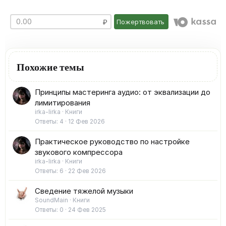
Пожертвовать
Похожие темы
Принципы мастеринга аудио: от эквализации до
лимитирования
irka-lirka
Книги
Ответы
4
12 Фев 2026
Практическое руководство по настройке
звукового компрессора
irka-lirka
Книги
Ответы
6
22 Фев 2026
Сведение тяжелой музыки
SoundMain
Книги
Ответы
0
24 Фев 2025