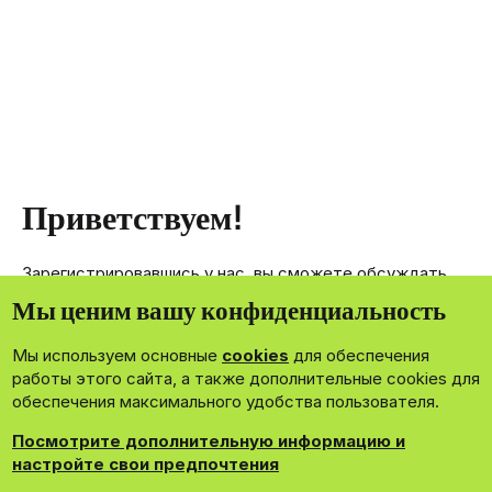
Приветствуем!
Зарегистрировавшись у нас, вы сможете обсуждать,
делиться и отправлять личные сообщения другим
Мы ценим вашу конфиденциальность
членам нашего сообщества.
Мы используем основные
cookies
для обеспечения
Зарегистрироваться сейчас!
работы этого сайта, а также дополнительные cookies для
обеспечения максимального удобства пользователя.
Посмотрите дополнительную информацию и
настройте свои предпочтения