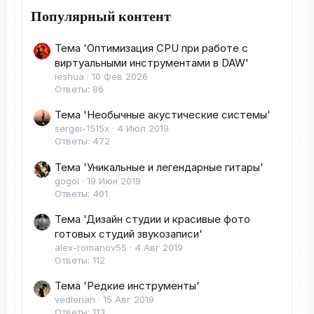
Популярный контент
Тема 'Оптимизация CPU при работе с
виртуальными инструментами в DAW'
ieshua
10 Фев 2026
Ответы: 86
Тема 'Необычные акустические системы'
sergei-1515x
4 Июл 2019
Ответы: 472
Тема 'Уникальные и легендарные гитары'
gogol
19 Июн 2019
Ответы: 401
Тема 'Дизайн студии и красивые фото
готовых студий звукозаписи'
alex-romanov55
4 Авг 2019
Ответы: 112
Тема 'Редкие инструменты'
vedlerian
15 Авг 2019
Ответы: 113