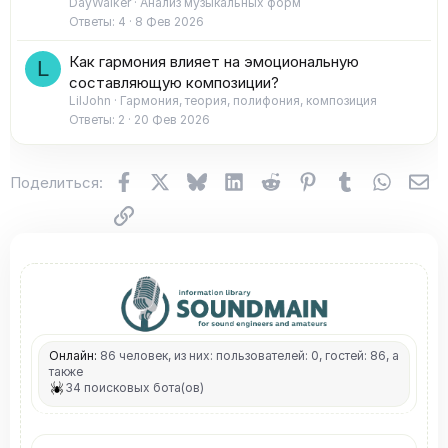
DayWalker
Анализ музыкальных форм
Ответы
4
8 Фев 2026
Как гармония влияет на эмоциональную
L
составляющую композиции?
LilJohn
Гармония, теория, полифония, композиция
Ответы
2
20 Фев 2026
Facebook
X (Twitter)
Bluesky
LinkedIn
Reddit
Pinterest
Tumblr
WhatsA
Эл
Поделиться:
Ссылка
Онлайн:
86 человек, из них: пользователей: 0, гостей: 86, а
также
34 поисковых бота(ов)