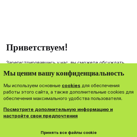
Приветствуем!
Зарегистрировавшись у нас, вы сможете обсуждать,
делиться и отправлять личные сообщения другим
Мы ценим вашу конфиденциальность
членам нашего сообщества.
Мы используем основные
cookies
для обеспечения
Зарегистрироваться сейчас!
работы этого сайта, а также дополнительные cookies для
обеспечения максимального удобства пользователя.
Посмотрите дополнительную информацию и
настройте свои предпочтения
®
Community platform by XenForo
© 2010-2026 XenForo Ltd.
Принять все файлы cookie
Theming with
by:
DohTheme