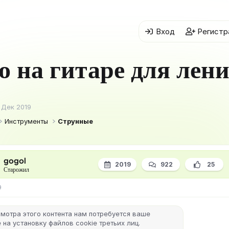
Вход
Регистр
о на гитаре для лен
 Дек 2019
Инструменты
Струнные
gogol
2019
922
25
Старожил
9
мотра этого контента нам потребуется ваше
 на установку файлов cookie третьих лиц.