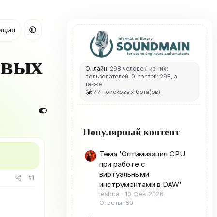
ация
ивых
Онлайн:
298 человек, из них:
пользователей: 0, гостей: 298, а
также
77 поисковых бота(ов)
Популярный контент
Тема 'Оптимизация CPU
при работе с
виртуальными
#1
инструментами в DAW'
ieshua
10 Фев 2026
Ответы: 86