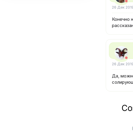
26 Дек 201
Конечно 
рассказан
26 Дек 201
Да, можн
солирующ
Со