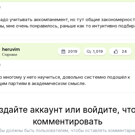
9
надо учитывать аккомпанемент, но тут общие закономернос
ы, мне очень понравилось, раньше как то интуитивно подбир
heruvim
2019
1,019
24
Старожил
9
о многому у него научиться, довольно системно подошёл к
им партиям в академическом смысле.
здайте аккаунт или войдите, чт
комментировать
Вы должны быть пользователем, чтобы оставлять комментари