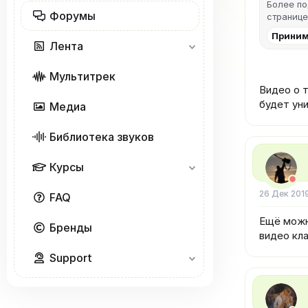
Более п
Форумы
странице
Приним
Лента
Мультитрек
Видео о т
будет ун
Медиа
Библиотека звуков
Курсы
26 Дек 201
FAQ
Ещё можн
Бренды
видео кл
Support