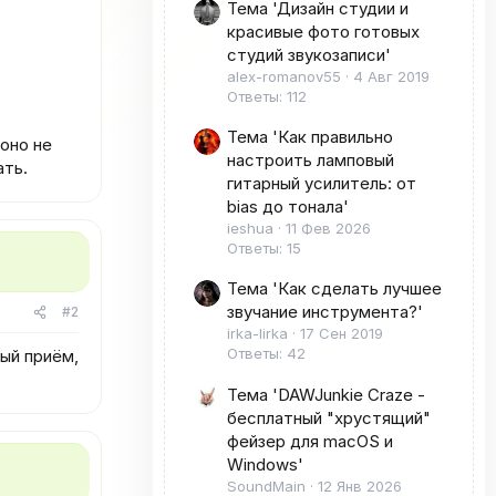
Тема 'Дизайн студии и
красивые фото готовых
студий звукозаписи'
alex-romanov55
4 Авг 2019
Ответы: 112
Тема 'Как правильно
оно не
настроить ламповый
ать.
гитарный усилитель: от
bias до тонала'
ieshua
11 Фев 2026
Ответы: 15
Тема 'Как сделать лучшее
звучание инструмента?'
#2
irka-lirka
17 Сен 2019
Ответы: 42
ый приём,
Тема 'DAWJunkie Craze -
бесплатный "хрустящий"
фейзер для macOS и
Windows'
SoundMain
12 Янв 2026