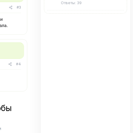
Ответы: 39
#3
ти
ала.
#4
обы
и