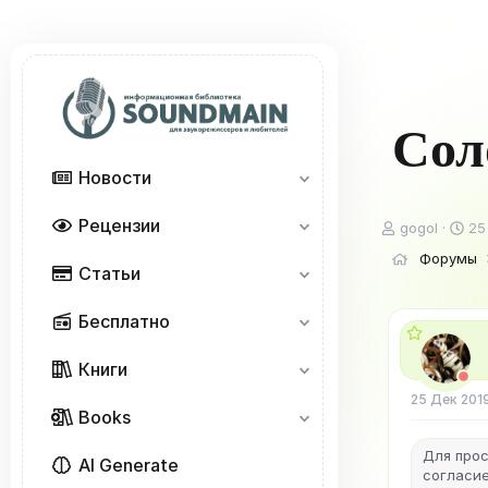
Сол
Новости
Рецензии
А
Д
gogol
25
в
а
Форумы
т
т
Статьи
о
а
р
н
Бесплатно
т
а
е
ч
м
а
Книги
ы
л
25 Дек 201
а
Books
Для прос
AI Generate
согласие