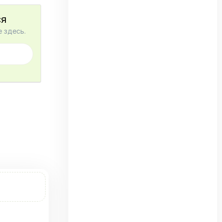
ся
 здесь.