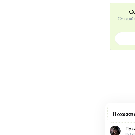
С
Создайт
Похожи
Пра
irka-l