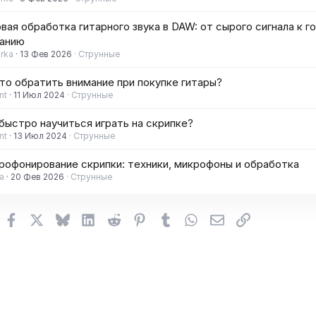
вая обработка гитарного звука в DAW: от сырого сигнала к г
чанию
irka
13 Фев 2026
Струнные
то обратить внимание при покупке гитары?
nt
11 Июл 2024
Струнные
быстро научиться играть на скрипке?
nt
13 Июл 2024
Струнные
рофонирование скрипки: техники, микрофоны и обработка
a
20 Фев 2026
Струнные
Facebook
X (Twitter)
Bluesky
LinkedIn
Reddit
Pinterest
Tumblr
WhatsApp
Электронная поч
Ссылка