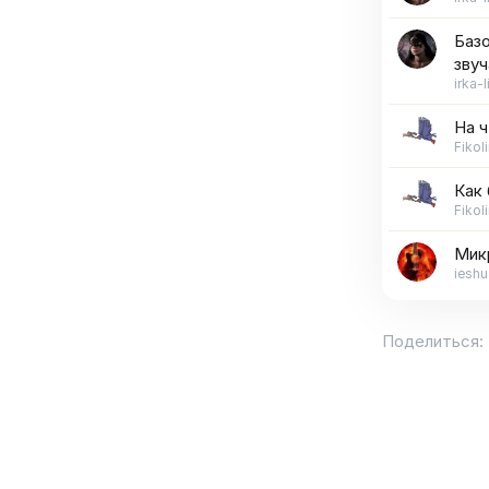
Базо
зву
irka-l
На ч
Fikoli
Как 
Fikoli
Мик
ieshu
Поделиться: