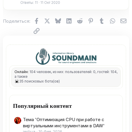
Ответы
11
11 Окт 2020
ш
е
н
Facebook
X (Twitter)
Bluesky
LinkedIn
Reddit
Pinterest
Tumblr
WhatsA
Эл
Поделиться:
о
Ссылка
Онлайн:
104 человек, из них: пользователей: 0, гостей: 104,
а также
35 поисковых бота(ов)
Популярный контент
Тема 'Оптимизация CPU при работе с
виртуальными инструментами в DAW'
ieshua
10 Фев 2026