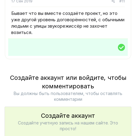
17 Сен 2019
#11
Бывает что вы вместе создаёте проект, но это
уже другой уровень договорённостей, с обычными
людьми с улицы звукорежиссёр не захочет
возиться.
Р
е
ш
е
н
Создайте аккаунт или войдите, чтобы
и
комментировать
е
Вы должны быть пользователем, чтобы оставлять
комментарии
Создайте аккаунт
Создайте учетную запись на нашем сайте. Это
просто!