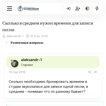
Сколько в среднем нужно времени для записи
песни
А
Д
aleksandr-1
15 Сен 2019
в
а
Различные вопросы
т
т
о
а
р
н
т
а
aleksandr-1
е
ч
Старожил
м
а
ы
л
15 Сен 2019
#1
а
Сколько необходимо бронировать времени в
студии звукозаписи для записи одной песни, в
среднем - понимаю что по разному бывает?