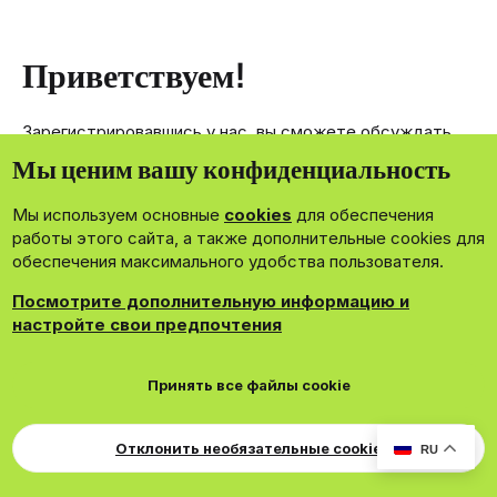
Приветствуем!
Зарегистрировавшись у нас, вы сможете обсуждать,
делиться и отправлять личные сообщения другим
Мы ценим вашу конфиденциальность
членам нашего сообщества.
Мы используем основные
cookies
для обеспечения
Зарегистрироваться сейчас!
работы этого сайта, а также дополнительные cookies для
обеспечения максимального удобства пользователя.
Посмотрите дополнительную информацию и
настройте свои предпочтения
®
Community platform by XenForo
© 2010-2026 XenForo Ltd.
Принять все файлы cookie
Theming with
by:
DohTheme
Cookies
Russian
Обратная связь
Поддержка
Для правообладателей
EN Soundmain
Условия и правила
Отклонить необязательные cookie
RU
Политика конфиденциальности
Помощь
R
S
S