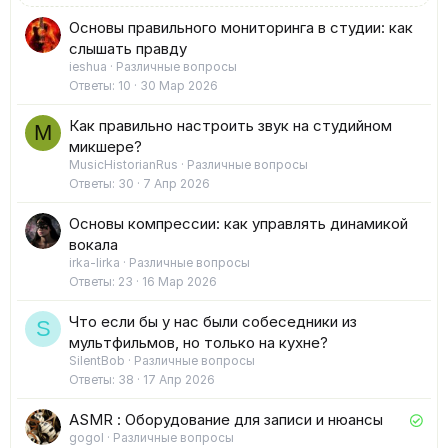
Основы правильного мониторинга в студии: как
слышать правду
ieshua
Различные вопросы
Ответы
10
30 Мар 2026
Как правильно настроить звук на студийном
M
микшере?
MusicHistorianRus
Различные вопросы
Ответы
30
7 Апр 2026
Основы компрессии: как управлять динамикой
вокала
irka-lirka
Различные вопросы
Ответы
23
16 Мар 2026
Что если бы у нас были собеседники из
S
мультфильмов, но только на кухне?
SilentBob
Различные вопросы
Ответы
38
17 Апр 2026
Р
ASMR : Оборудование для записи и нюансы
gogol
Различные вопросы
е