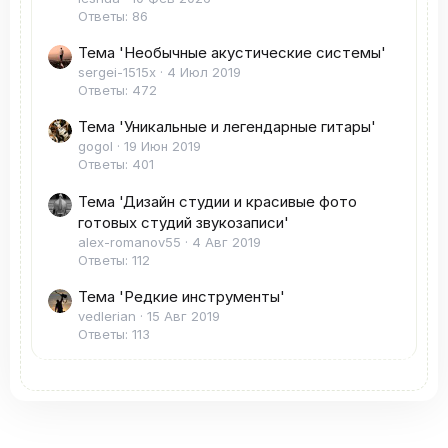
Ответы: 86
Тема 'Необычные акустические системы'
sergei-1515x
4 Июл 2019
Ответы: 472
Тема 'Уникальные и легендарные гитары'
gogol
19 Июн 2019
Ответы: 401
Тема 'Дизайн студии и красивые фото
готовых студий звукозаписи'
alex-romanov55
4 Авг 2019
Ответы: 112
Тема 'Редкие инструменты'
vedlerian
15 Авг 2019
Ответы: 113