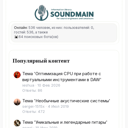
Онлайн:
536 человек, из них: пользователей: 0,
гостей: 536, а также
64 поисковых бота(ов)
Популярный контент
Тема 'Оптимизация CPU при работе с
виртуальными инструментами в DAW'
ieshua
10 Фев 2026
Ответы: 86
Тема 'Необычные акустические системы'
sergei-1515x
4 Июл 2019
Ответы: 472
Тема 'Уникальные и легендарные гитары'
gogol
19 Июн 2019