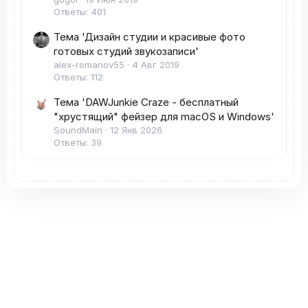
Ответы: 401
Тема 'Дизайн студии и красивые фото
готовых студий звукозаписи'
alex-romanov55
4 Авг 2019
Ответы: 112
Тема 'DAWJunkie Craze - бесплатный
"хрустящий" фейзер для macOS и Windows'
SoundMain
12 Янв 2026
Ответы: 39