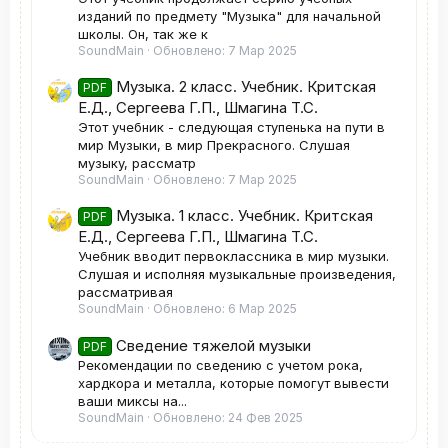
изданий по предмету "Музыка" для начальной
школы. Он, так же к
SoundMain
Обновлено:
7 Мар 2025
Музыка. 2 класс. Учебник. Критская
PDF
Е.Д., Сергеева Г.П., Шмагина Т.С.
Этот учебник - следующая ступенька на пути в
мир Музыки, в мир Прекрасного. Слушая
музыку, рассматр
SoundMain
Обновлено:
7 Мар 2025
Музыка. 1 класс. Учебник. Критская
PDF
Е.Д., Сергеева Г.П., Шмагина Т.С.
Учебник вводит первоклассника в мир музыки.
Слушая и исполняя музыкальные произведения,
рассматривая
SoundMain
Обновлено:
6 Мар 2025
Сведение тяжелой музыки
PDF
Рекомендации по сведению с учетом рока,
хардкора и металла, которые помогут вывести
ваши миксы на...
SoundMain
Обновлено:
24 Фев 2025