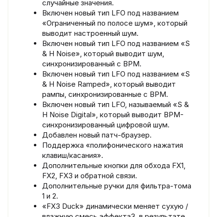
случайные значения.
Включен новый тип LFO под названием
«Ограниченный по полосе шум», который
выводит настроенный шум.
Включен новый тип LFO под названием «S
& H Noise», который выводит шум,
синхронизированный с BPM.
Включен новый тип LFO под названием «S
& H Noise Ramped», который выводит
рампы, синхронизированные с BPM.
Включен новый тип LFO, называемый «S &
H Noise Digital», который выводит BPM-
синхронизированный цифровой шум.
Добавлен новый патч-браузер.
Поддержка «полифонического нажатия
клавиш/касания».
Дополнительные кнопки для обхода FX1,
FX2, FX3 и обратной связи.
Дополнительные ручки для фильтра-тома
1 и 2.
«FX3 Duck» динамически меняет сухую /
влажную смесь эффекта3, в результате