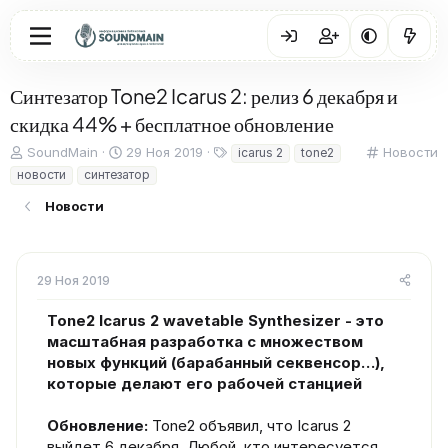
Синтезатор Tone2 Icarus 2: релиз 6 декабря и
скидка 44% + бесплатное обновление
А
Д
Т
К
SoundMain
29 Ноя 2019
Новости
icarus 2
tone2
в
а
е
а
новости
синтезатор
т
т
г
т
о
а
и
е
Новости
р
н
г
т
а
о
е
ч
р
м
а
и
29 Ноя 2019
ы
л
я
а
Tone2 Icarus 2 wavetable Synthesizer - это
масштабная разработка с множеством
новых функций (барабанный секвенсор…),
которые делают его рабочей станцией
Обновление:
Tone2 объявил, что Icarus 2
выйдет 6 декабря. Любой, кто интересуется