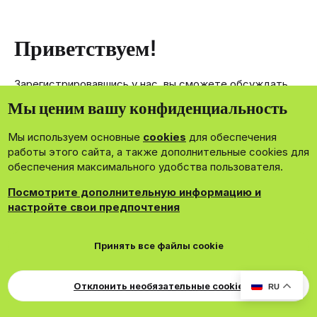
Приветствуем!
Зарегистрировавшись у нас, вы сможете обсуждать,
делиться и отправлять личные сообщения другим
Мы ценим вашу конфиденциальность
членам нашего сообщества.
Мы используем основные
cookies
для обеспечения
Зарегистрироваться сейчас!
работы этого сайта, а также дополнительные cookies для
обеспечения максимального удобства пользователя.
Посмотрите дополнительную информацию и
настройте свои предпочтения
®
Community platform by XenForo
© 2010-2026 XenForo Ltd.
Принять все файлы cookie
Theming with
by:
DohTheme
Cookies
Russian
Обратная связь
Поддержка
Для правообладателей
EN Soundmain
Условия и правила
Отклонить необязательные cookie
RU
Политика конфиденциальности
Помощь
R
S
S