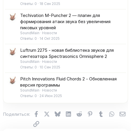
Ответы
0
18 Сен 2025
Techivation M-Puncher 2 — плагин для
формирования атаки звука без увеличения
пиковых уровней
SoundMain
Новости
Ответы
0
14 Окт 2025
Luftrum 2275 - новая библиотека звуков для
синтезатора Spectrasonics Omnisphere 2
SoundMain
Новости
Ответы
0
10 Сен 2025
Pitch Innovations Fluid Chords 2 - Обновленная
версия программы
SoundMain
Новости
Ответы
0
24 Июн 2025
Facebook
X (Twitter)
Bluesky
LinkedIn
Reddit
Pinterest
Tumblr
WhatsA
Эл
Поделиться:
Ссылка