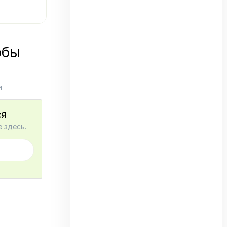
обы
и
ся
 здесь.