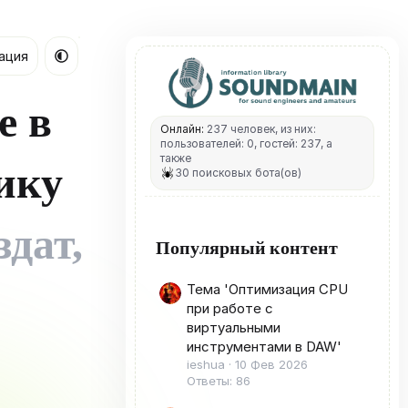
ация
е в
Онлайн:
237 человек, из них:
пользователей: 0, гостей: 237, а
также
ику
30 поисковых бота(ов)
дат,
Популярный контент
Тема 'Оптимизация CPU
при работе с
виртуальными
инструментами в DAW'
ieshua
10 Фев 2026
Ответы: 86