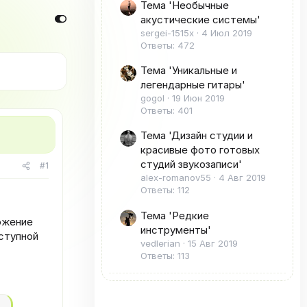
Тема 'Необычные
акустические системы'
sergei-1515x
4 Июл 2019
Ответы: 472
Тема 'Уникальные и
легендарные гитары'
gogol
19 Июн 2019
Ответы: 401
Тема 'Дизайн студии и
красивые фото готовых
студий звукозаписи'
#1
alex-romanov55
4 Авг 2019
Ответы: 112
Тема 'Редкие
ожение
инструменты'
оступной
vedlerian
15 Авг 2019
Ответы: 113