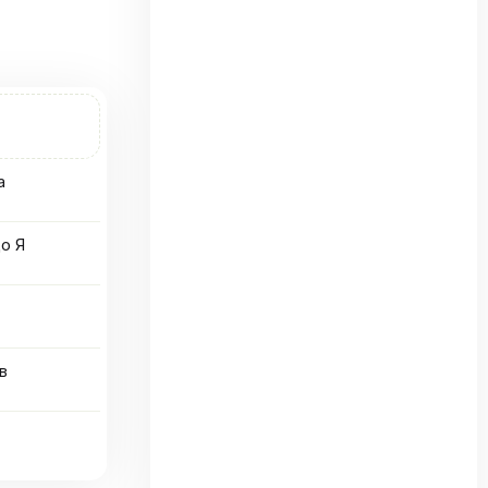
а
о Я
в