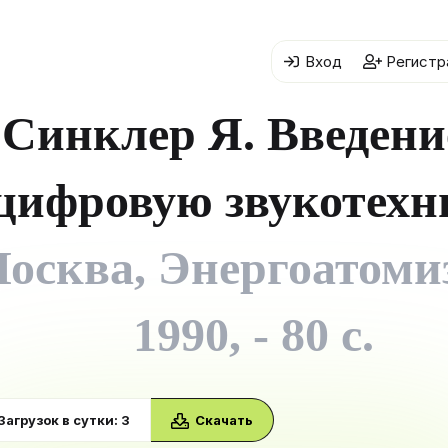
Вход
Регистр
Синклер Я. Введени
цифровую звукотехн
осква, Энергоатомиз
1990, - 80 с.
Загрузок в сутки: 3
Скачать