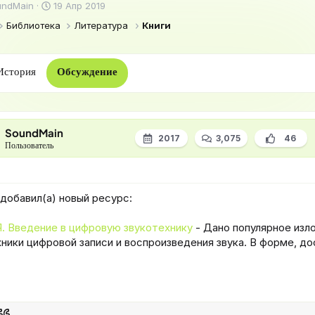
Д
undMain
19 Апр 2019
а
Библиотека
Литература
Книги
т
а
н
а
История
Обсуждение
ч
а
л
а
SoundMain
2017
3,075
46
Пользователь
s добавил(а) новый ресурс:
Я. Введение в цифровую звукотехнику
- Дано популярное изл
ники цифровой записи и воспроизведения звука. В форме, д