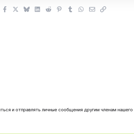
Facebook
X (Twitter)
Bluesky
LinkedIn
Reddit
Pinterest
Tumblr
WhatsApp
Электронная поч
Ссылка
иться и отправлять личные сообщения другим членам нашего