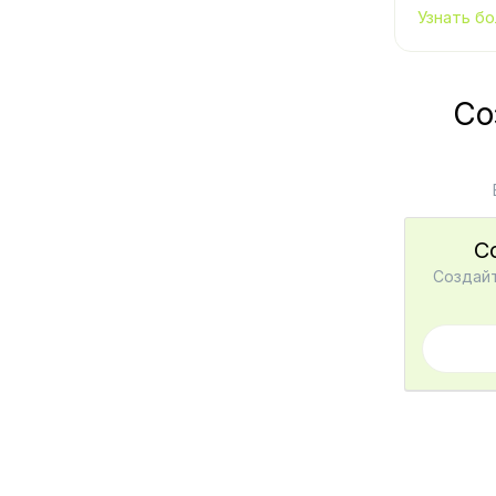
Узнать бо
Со
С
Создайт