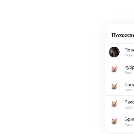
Похожи
Пра
irka-l
Кубр
Soun
Све
Soun
Рако
Soun
Ефим
Soun