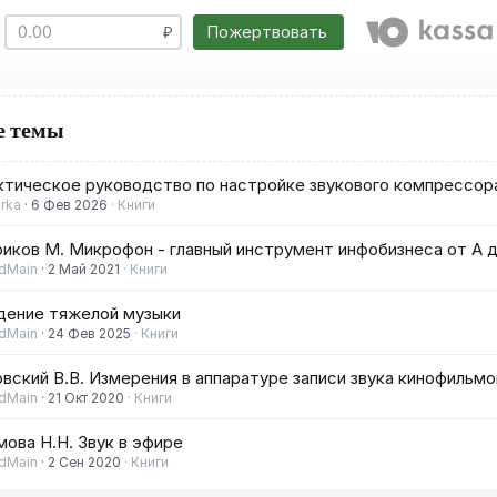
Пожертвовать
е темы
ктическое руководство по настройке звукового компрессор
irka
6 Фев 2026
Книги
иков М. Микрофон - главный инструмент инфобизнеса от А д
dMain
2 Май 2021
Книги
дение тяжелой музыки
dMain
24 Фев 2025
Книги
вский В.В. Измерения в аппаратуре записи звука кинофильмо
dMain
21 Окт 2020
Книги
ова Н.Н. Звук в эфире
dMain
2 Сен 2020
Книги