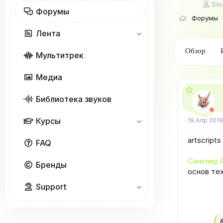
А
So
Форумы
в
Форумы
т
о
Лента
р
т
Обзор
Мультитрек
е
м
ы
Медиа
Библиотека звуков
Курсы
19 Апр 2019
artscript
FAQ
Синклер 
Бренды
основ тех
Support