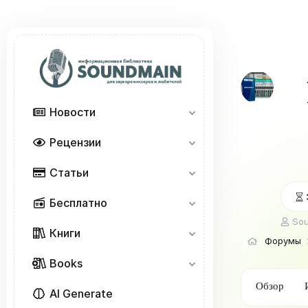
Новости
Рецензии
Статьи
Бесплатно
А
So
Книги
в
Форумы
т
о
Books
р
т
Обзор
AI Generate
е
м