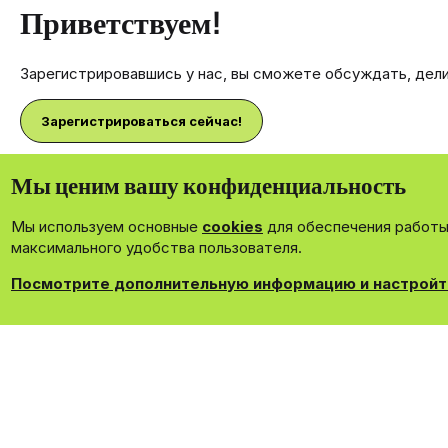
Приветствуем!
Зарегистрировавшись у нас, вы сможете обсуждать, дел
Зарегистрироваться сейчас!
Мы ценим вашу конфиденциальность
Мы используем основные
cookies
для обеспечения работы 
®
Community platform by XenForo
© 2010-2026 XenForo Ltd.
максимального удобства пользователя.
Theming with
by:
DohTheme
Посмотрите дополнительную информацию и настройт
Cookies
Russian
Обрат