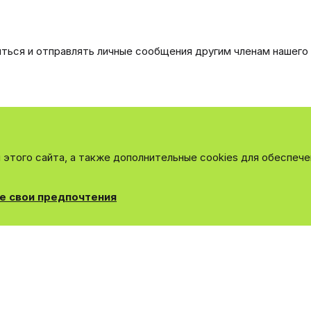
иться и отправлять личные сообщения другим членам нашего
этого сайта, а также дополнительные cookies для обеспече
е свои предпочтения
ная связь
Поддержка
Для правообладателей
EN Soundmain