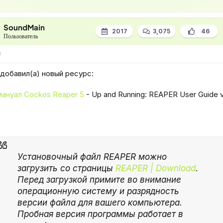
л
а
SoundMain
2017
3,075
46
Пользователь
8
s добавил(а) новый ресурс:
мануал Cockos Reaper 5
- Up and Running: REAPER User Guide v
Установочный файл REAPER можно
загрузить со страницы
REAPER | Download
.
Перед загрузкой примите во внимание
операционную систему и разрядность
версии файла для вашего компьютера.
Пробная версия программы работает в