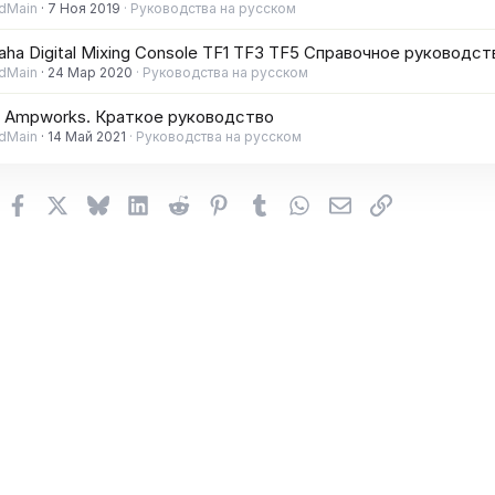
dMain
7 Ноя 2019
Руководства на русском
ha Digital Mixing Console TF1 TF3 TF5 Справочное руководст
dMain
24 Мар 2020
Руководства на русском
g Ampworks. Краткое руководство
dMain
14 Май 2021
Руководства на русском
Facebook
X (Twitter)
Bluesky
LinkedIn
Reddit
Pinterest
Tumblr
WhatsApp
Электронная поч
Ссылка