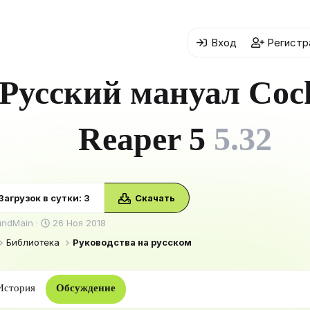
Вход
Регистр
Русский мануал Coc
Reaper 5
5.32
Загрузок в сутки: 3
Скачать
Д
undMain
26 Ноя 2018
а
Библиотека
Руководства на русском
т
а
н
а
История
Обсуждение
ч
а