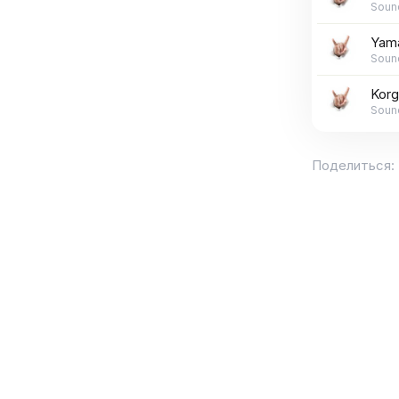
Soun
Yama
Soun
Kor
Soun
Поделиться: