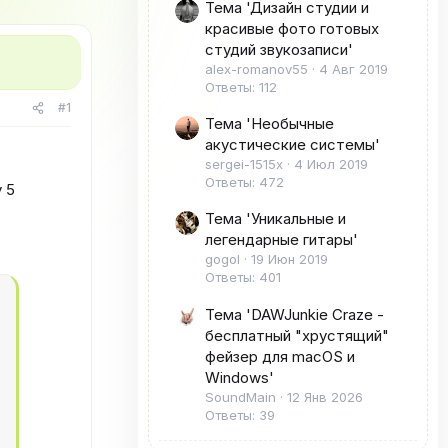
Тема 'Дизайн студии и
красивые фото готовых
студий звукозаписи'
alex-romanov55
4 Авг 2019
Ответы: 112
#1
Тема 'Необычные
акустические системы'
sergei-1515x
4 Июл 2019
Ответы: 472
 5
Тема 'Уникальные и
легендарные гитары'
gogol
19 Июн 2019
Ответы: 401
Тема 'DAWJunkie Craze -
бесплатный "хрустящий"
фейзер для macOS и
Windows'
SoundMain
12 Янв 2026
Ответы: 39