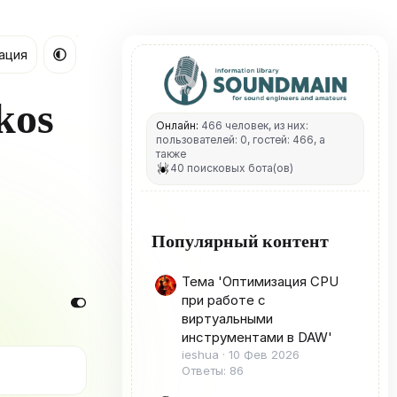
ация
kos
Онлайн:
466 человек, из них:
пользователей: 0, гостей: 466, а
также
40 поисковых бота(ов)
Популярный контент
Тема 'Оптимизация CPU
при работе с
виртуальными
инструментами в DAW'
ieshua
10 Фев 2026
Ответы: 86