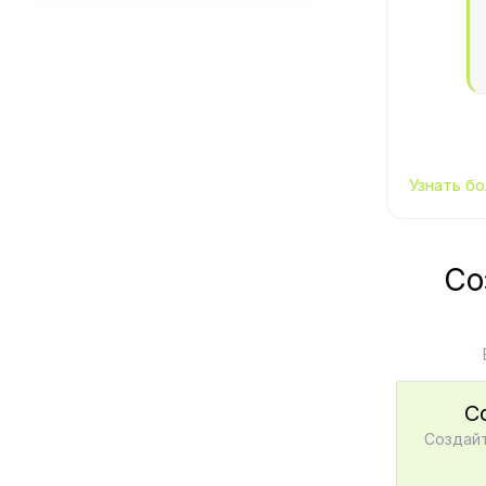
Узнать бо
Со
С
Создайт