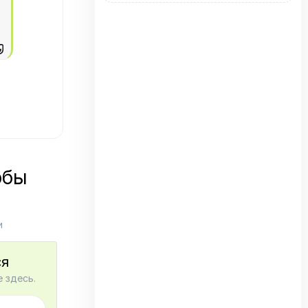
обы
и
ся
 здесь.