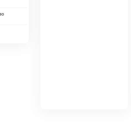
во
та