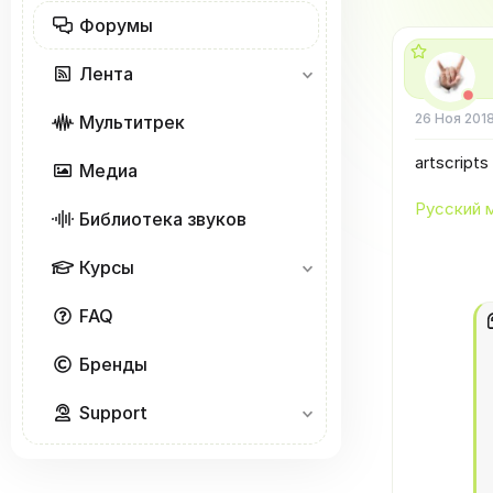
ы
Форумы
Лента
26 Ноя 201
Мультитрек
artscript
Медиа
Русский 
Библиотека звуков
Курсы
FAQ
Бренды
Support