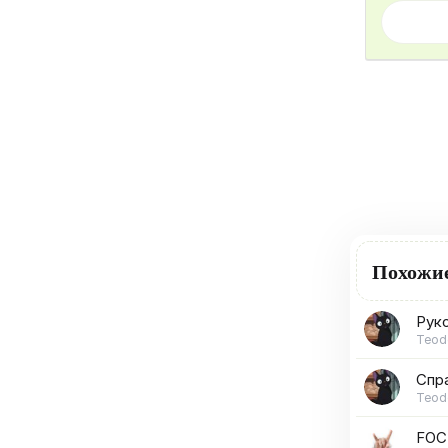
Похожи
Руко
Teodo
Спра
Teodo
FOC