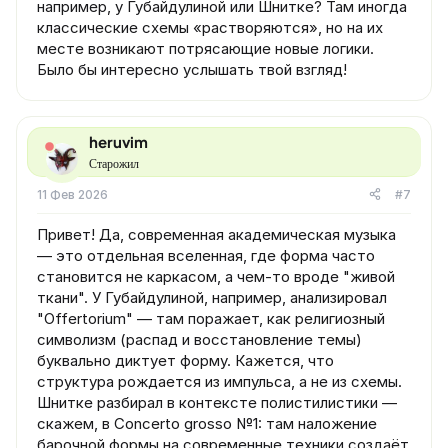
например, у Губайдулиной или Шнитке? Там иногда
классические схемы «растворяются», но на их
месте возникают потрясающие новые логики.
Было бы интересно услышать твой взгляд!
heruvim
Старожил
11 Фев 2026
#7
Привет! Да, современная академическая музыка
— это отдельная вселенная, где форма часто
становится не каркасом, а чем-то вроде "живой
ткани". У Губайдулиной, например, анализировал
"Offertorium" — там поражает, как религиозный
символизм (распад и восстановление темы)
буквально диктует форму. Кажется, что
структура рождается из импульса, а не из схемы.
Шнитке разбирал в контексте полистилистики —
скажем, в Concerto grosso №1: там наложение
барочной формы на современные техники создаёт