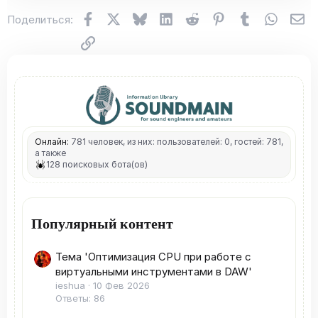
Facebook
X (Twitter)
Bluesky
LinkedIn
Reddit
Pinterest
Tumblr
WhatsA
Эл
Поделиться:
Ссылка
Онлайн:
781 человек, из них: пользователей: 0, гостей: 781,
а также
128 поисковых бота(ов)
Популярный контент
Тема 'Оптимизация CPU при работе с
виртуальными инструментами в DAW'
ieshua
10 Фев 2026
Ответы: 86