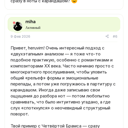
сразу в ноты с карандашом?
miha
Активный
9 Фев 2026
#6
Привет, heruvim! Очень интересный подход с
«двухэтапным» анализом — я тоже что-то
подобное практикую, особенно с романтиками и
композиторами XX века. Часто начинаю просто с
многократного прослушивания, чтобы уловить
общий «рельеф» формы и эмоциональные
перепады, а потом уже погружаюсь в партитуру с
карандашом. Иногда даже записываю свои
ощущения до разбора нот — потом любопытно
сравнивать, что было интуитивно угадано, а где
слух «споткнулся» о неочевидный структурный
поворот.
Твой пример с Четвёртой Брамса — сразу