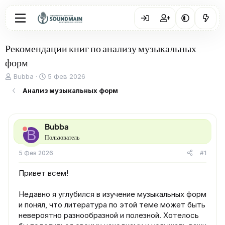
Рекомендации книг по анализу музыкальных
форм
А
Д
Bubba
5 Фев 2026
в
а
Анализ музыкальных форм
т
т
о
а
р
н
т
а
Bubba
е
ч
B
Пользователь
м
а
ы
л
5 Фев 2026
#1
а
Привет всем!
Недавно я углубился в изучение музыкальных форм
и понял, что литература по этой теме может быть
невероятно разнообразной и полезной. Хотелось