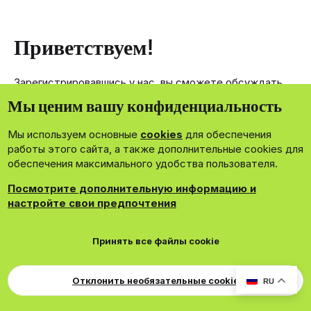
Приветствуем!
Зарегистрировавшись у нас, вы сможете обсуждать,
делиться и отправлять личные сообщения другим
Мы ценим вашу конфиденциальность
членам нашего сообщества.
Мы используем основные
cookies
для обеспечения
Зарегистрироваться сейчас!
работы этого сайта, а также дополнительные cookies для
обеспечения максимального удобства пользователя.
Посмотрите дополнительную информацию и
настройте свои предпочтения
®
Community platform by XenForo
© 2010-2026 XenForo Ltd.
Принять все файлы cookie
Theming with
by:
DohTheme
Cookies
Russian
Обратная связь
Поддержка
Для правообладателей
EN Soundmain
Условия и правила
Отклонить необязательные cookie
RU
Политика конфиденциальности
Помощь
R
S
S