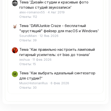
Тема 'Дизайн студии и красивые фото
готовых студий звукозаписи'
alex-romanov55
4 Авг 2019
Ответы: 112
Тема 'DAWJunkie Craze - бесплатный
"хрустящий" фейзер для macOS и Windows'
SoundMain
12 Янв 2026
Ответы: 39
Тема 'Как правильно настроить ламповый
гитарный усилитель: от bias до тонала'
ieshua
11 Фев 2026
Ответы: 15
Тема 'Как выбрать идеальный синтезатор
M
для студии?'
MusicHistorianRus
6 Фев 2026
Ответы: 30