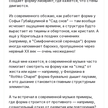
создаёт форму-лабиринт, где кажется, что стены
двигаются.
Из современного обожаю, как работает форма у
Софьи Губайдулиной в "Сад снов" — там вообще
исчезает ощущение времени, а структура будто
вырастает из тишины и обертонов, как кристалл. А
ещё у Корнгольда в поздних сочинениях
(например, в "Симфонической серенаде") форма
иногда напоминает барокко, пропущенное через
нервный XX век — очень неожиданно!
А ещё мне кажется, в современной музыке часто
помогает смотреть на форму как на "след" от
жеста или идеи — например, у Фелдмана в
"Rothko Chapel" форма буквально дышит паузами,
и это дыхание становится главным структурным
элементом.
А ты встречал в современной музыке примеры,
где форма строится от противного — например,
сознательный отказ от развития или повторения?