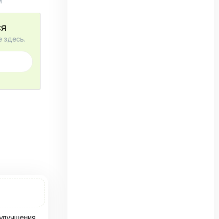
и
ся
 здесь.
 улучшения