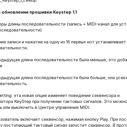
 обновлении прошивки Keystep 1.1
оры длины последовательности (запись + MIDI-канал для уст
оследовательности)
ие записи и нажатие на одну из 16 первых нот устанавливает
вательности.
едыдущая длина последовательности была меньше, это доб
е
едыдущая длина последовательности была больше, она усек
вательность.
etting: эта новая опция изменяет поведение секвенсора и
атора KeyStep при получении тактовых сигналов. Это можно
ь или выключить в Центре управления MIDI.
ьзователь включает секвенсор, нажимая кнопку Play. При по
ну поступающий тактовый сигнал запустит секвенсор. В про