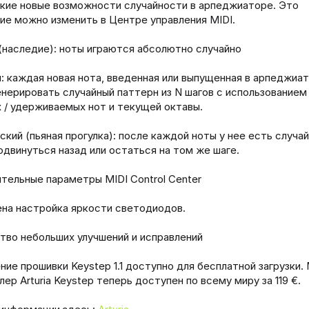
кие новые возможности случайности в арпеджиаторе. Это
ие можно изменить в Центре управления MIDI.
(наследие): ноты играются абсолютно случайно
: каждая новая нота, введенная или выпущенная в арпеджиат
енерировать случайный паттерн из N шагов с использованием
 / удерживаемых нот и текущей октавы.
ский (пьяная прогулка): после каждой ноты у нее есть случа
одвинуться назад или остаться на том же шаге.
тельные параметры MIDI Control Center
на настройка яркости светодиодов.
во небольших улучшений и исправлений
ние прошивки Keystep 1.1 доступно для бесплатной загрузки. 
ер Arturia Keystep теперь доступен по всему миру за 119 €.