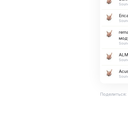
Soun
Eric
Soun
rema
мод
Soun
ALM 
Soun
Acus
Soun
Поделиться: