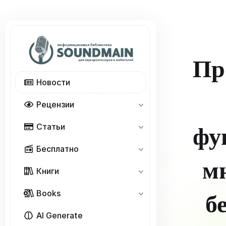
Пр
Новости
Рецензии
Статьи
фу
Бесплатно
мн
Книги
Books
б
AI Generate