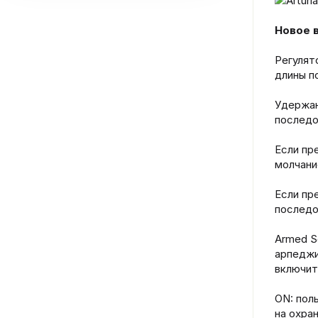
Новое в
Регулят
длины п
Удержан
последо
Если пр
молчани
Если пр
последо
Armed S
арпеджи
включит
ON: пол
на охра