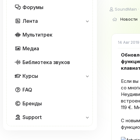
Форумы
А
SoundMain
в
Новости
т
Лента
о
р
Мультитрек
т
е
14 Авг 2019
Медиа
м
ы
Обновле
функци
Библиотека звуков
клавиа
Курсы
Если вы
со многи
FAQ
Неудиви
встроен
Бренды
119 €. М
Support
С новым
функцио