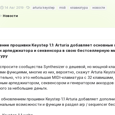
Д
Т
14 Авг 2019
arturia keystep
midi
клавиатура
новости
а
е
Новости
т
г
а
и
н
а
ч
а
л
ние прошивки Keystep 1.1: Arturia добавляет основные
а
и арпеджиатора и секвенсора в свою бестселлерную м
туру
 спросите сообщества Synthesizer о дешевой, но мощной кл
ми функциями, многие из них, вероятно, скажут Arturia Keyst
тельно, что это небольшая MIDI-клавиатура с 32 клавишами,
ным арпеджиатором, секвенсором и генератором аккордов 
ного за небольшие деньги.
 обновлением прошивки Keystep 1.1 Arturia добавляет дополн
нальные возможности и функции в раздел arp / sequencer бе