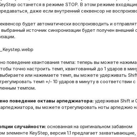
KeyStep останется в режиме STOP. В этом режиме входящи
ередаваться, даже если внутренний секвенсор не воспроизв
еквенсор будет автоматически воспроизводить и отправлят
а выбранный источник синхронизации будет получен внешний 
изации.
но поведение квантования темпа: теперь вы можете нажимат
чтобы точно настроить темп, квантованный до 1 ударов в мин
 выбираете или нажимаете темп, вы можете удерживать Shift
трегулировать темп +/- 10 ударов в минуту в соответствии с
ленным темпом.
ено поведение октавы арпеджиатора:
удерживая Shift и O
арпеджиатора, вы можете отрегулировать ноты арпеджио на
опции случайности:
основанная на оригинальном забавном
ом элементе KeyStep, версия 1.1 предлагает захватывающие,