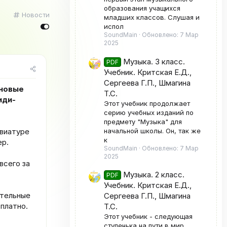
образования учащихся
К
Новости
младших классов. Слушая и
а
испол
т
SoundMain
Обновлено:
7 Мар
е
2025
г
о
Музыка. 3 класс.
PDF
р
Учебник. Критская Е.Д.,
и
Сергеева Г.П., Шмагина
я
 новые
Т.С.
иди-
Этот учебник продолжает
серию учебных изданий по
предмету "Музыка" для
начальной школы. Он, так же
авиатуре
к
ep.
SoundMain
Обновлено:
7 Мар
2025
всего за
Музыка. 2 класс.
PDF
Учебник. Критская Е.Д.,
ительные
Сергеева Г.П., Шмагина
сплатно.
Т.С.
Этот учебник - следующая
ступенька на пути в мир