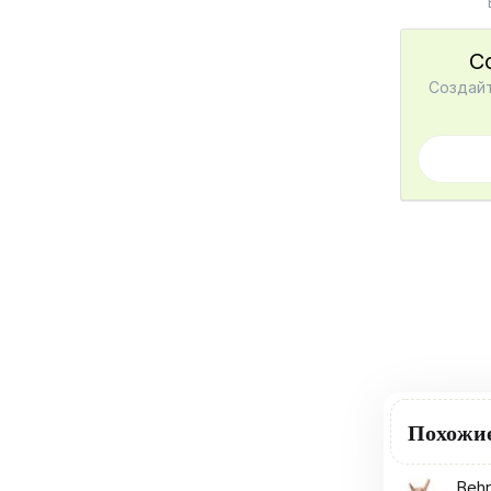
С
Создайт
Похожи
Behr