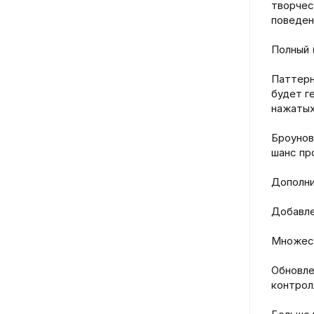
творчес
поведен
Полный 
Паттерн
будет г
нажатых
Броунов
шанс пр
Дополни
Добавле
Множест
Обновле
контролл