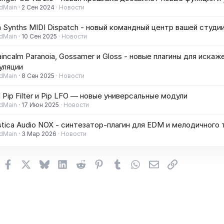
dMain
2 Сен 2024
Новости
a Synths MIDI Dispatch - новый командный центр вашей студи
dMain
10 Сен 2025
Новости
incalm Paranoia, Gossamer и Gloss - новые плагины для искаж
уляции
dMain
8 Сен 2025
Новости
Pip Filter и Pip LFO — новые универсальные модули
dMain
17 Июн 2025
Новости
tica Audio NOX - синтезатор-плагин для EDM и мелодичного 
dMain
3 Мар 2026
Новости
Facebook
X (Twitter)
Bluesky
LinkedIn
Reddit
Pinterest
Tumblr
WhatsApp
Электронная поч
Ссылка