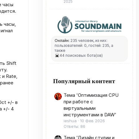
2025
е часы
одится.
ь часы,
сигнал
Онлайн:
235 человек, из них:
пользователей: 0, гостей: 235, а
также
44 поисковых бота(ов)
ь Shift
уту.
 и Rate,
Популярный контент
 ранее
Тема 'Оптимизация CPU
при работе с
ct +/- в
виртуальными
 +/- 4
инструментами в DAW'
ieshua
10 Фев 2026
Ответы: 86
Тема 'Дизайн студии и