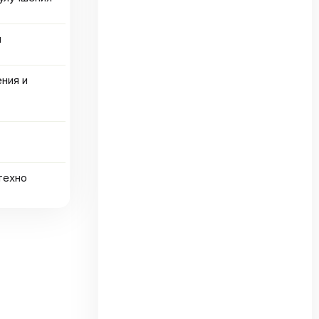
и
ения и
техно
та