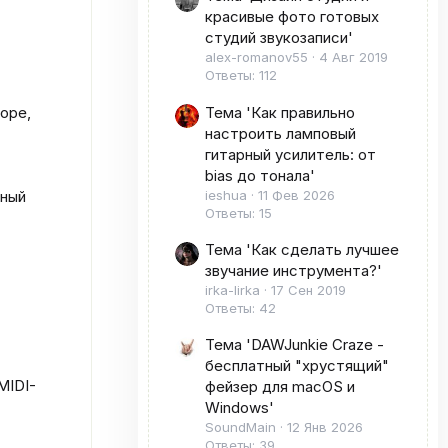
красивые фото готовых
студий звукозаписи'
alex-romanov55
4 Авг 2019
Ответы: 112
Тема 'Как правильно
оре,
настроить ламповый
гитарный усилитель: от
bias до тонала'
ieshua
11 Фев 2026
йный
Ответы: 15
Тема 'Как сделать лучшее
звучание инструмента?'
irka-lirka
17 Сен 2019
Ответы: 42
Тема 'DAWJunkie Craze -
бесплатный "хрустящий"
MIDI-
фейзер для macOS и
Windows'
SoundMain
12 Янв 2026
Ответы: 39