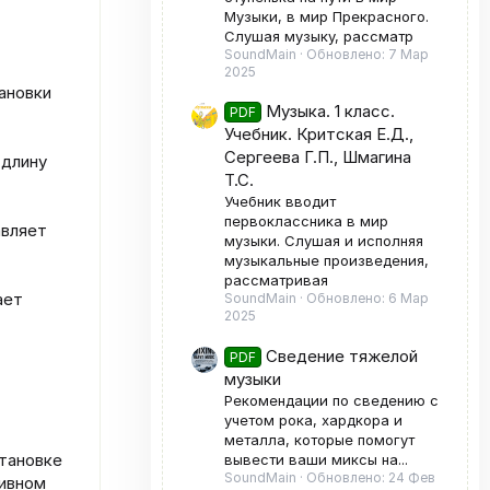
Музыки, в мир Прекрасного.
Слушая музыку, рассматр
SoundMain
Обновлено:
7 Мар
2025
ановки
Музыка. 1 класс.
PDF
Учебник. Критская Е.Д.,
Сергеева Г.П., Шмагина
 длину
Т.С.
Учебник вводит
первоклассника в мир
авляет
музыки. Слушая и исполняя
музыкальные произведения,
рассматривая
ает
SoundMain
Обновлено:
6 Мар
2025
Сведение тяжелой
PDF
музыки
Рекомендации по сведению с
учетом рока, хардкора и
металла, которые помогут
становке
вывести ваши миксы на...
SoundMain
Обновлено:
24 Фев
тивном