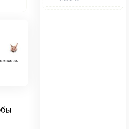
режиссер.
обы