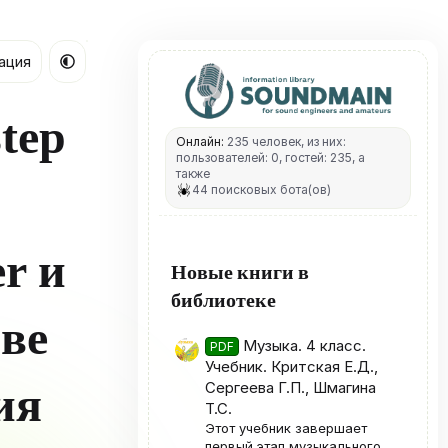
ация
tep
Онлайн:
235 человек, из них:
пользователей: 0, гостей: 235, а
также
44 поисковых бота(ов)
r и
Новые книги в
библиотеке
тве
Музыка. 4 класс.
PDF
Учебник. Критская Е.Д.,
ия
Сергеева Г.П., Шмагина
Т.С.
Этот учебник завершает
первый этап музыкального