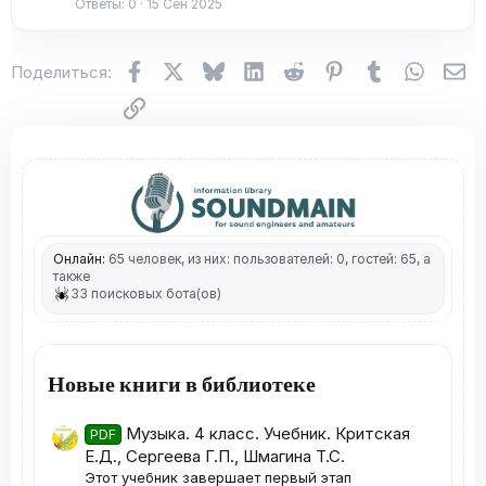
Ответы
0
15 Сен 2025
Facebook
X (Twitter)
Bluesky
LinkedIn
Reddit
Pinterest
Tumblr
WhatsA
Эл
Поделиться:
Ссылка
Онлайн:
65 человек, из них: пользователей: 0, гостей: 65, а
также
33 поисковых бота(ов)
Новые книги в библиотеке
Музыка. 4 класс. Учебник. Критская
PDF
Е.Д., Сергеева Г.П., Шмагина Т.С.
Этот учебник завершает первый этап