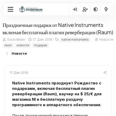
Праздничные подарки от Native Instruments
включая бесплатный плагин реверберации (Raum)
А
Д
Т
К
SoundMain
17 Дек 2019
Новости
native instruments
в
а
е
а
raum
новости
подарки
т
т
г
т
о
а
и
е
Новости
р
н
г
т
а
о
е
ч
р
м
а
и
17 Дек 2019
ы
л
я
а
Native Instruments празднует Рождество с
подарками, включая бесплатный плагин
реверберации (Raum), ваучер на $ 25/€ для
магазина NI и бесплатную раздачу
программного и аппаратного обеспечения.
После традиционной продажи в Черную