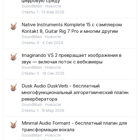
цифровую среду
SoundMain
Новости
Ответы
1
13 Фев 2026
Native Instruments Komplete 15 с сэмплером
Kontakt 8, Guitar Rig 7 Pro и многим другим
SoundMain
Новости
Ответы
0
4 Сен 2024
Imaginando VS 2 превращает изображения в
звук — включая поток с вебкамеры
SoundMain
Новости
Ответы
0
18 Сен 2025
Dusk Audio DuskVerb - бесплатный
многофункциональный алгоритмический плагин
ревербератора
SoundMain
Новости
Ответы
1
15 Мар 2026
Minimal Audio Formant - бесплатный плагин для
трансформации вокала
SoundMain
Новости