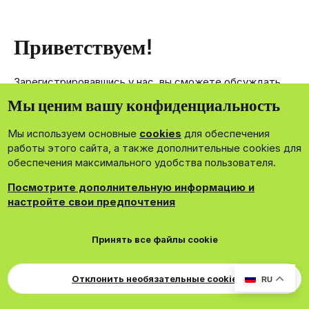
Приветствуем!
Зарегистрировавшись у нас, вы сможете обсуждать,
делиться и отправлять личные сообщения другим
Мы ценим вашу конфиденциальность
членам нашего сообщества.
Мы используем основные
cookies
для обеспечения
Зарегистрироваться сейчас!
работы этого сайта, а также дополнительные cookies для
обеспечения максимального удобства пользователя.
Посмотрите дополнительную информацию и
настройте свои предпочтения
®
Community platform by XenForo
© 2010-2026 XenForo Ltd.
Принять все файлы cookie
Theming with
by:
DohTheme
Cookies
Russian
Обратная связь
Поддержка
Свер
Для правообладателей
EN Soundmain
Условия и правила
Отклонить необязательные cookie
RU
Политика конфиденциальности
Помощь
R
S
S