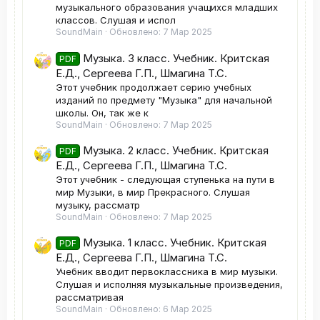
музыкального образования учащихся младших
классов. Слушая и испол
SoundMain
Обновлено:
7 Мар 2025
Музыка. 3 класс. Учебник. Критская
PDF
Е.Д., Сергеева Г.П., Шмагина Т.С.
Этот учебник продолжает серию учебных
изданий по предмету "Музыка" для начальной
школы. Он, так же к
SoundMain
Обновлено:
7 Мар 2025
Музыка. 2 класс. Учебник. Критская
PDF
Е.Д., Сергеева Г.П., Шмагина Т.С.
Этот учебник - следующая ступенька на пути в
мир Музыки, в мир Прекрасного. Слушая
музыку, рассматр
SoundMain
Обновлено:
7 Мар 2025
Музыка. 1 класс. Учебник. Критская
PDF
Е.Д., Сергеева Г.П., Шмагина Т.С.
Учебник вводит первоклассника в мир музыки.
Слушая и исполняя музыкальные произведения,
рассматривая
SoundMain
Обновлено:
6 Мар 2025