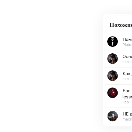
Похожи
Помо
Plato
Осно
irka-l
Как 
irka-l
Бас 
less
jibo
НЕ д
maxim