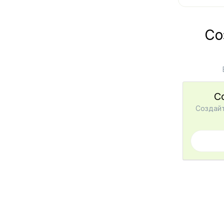
Со
С
Создайт