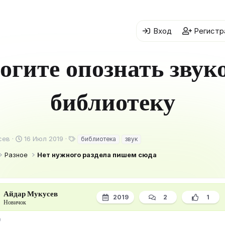
Вход
Регистр
огите опознать звук
библиотеку
Д
Т
сев
16 Июл 2019
библиотека
звук
а
е
Разное
Нет нужного раздела пишем сюда
т
г
а
и
н
а
Айдар Мукусев
ч
2019
2
1
а
Новичок
л
а
9