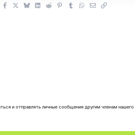
Facebook
X (Twitter)
Bluesky
LinkedIn
Reddit
Pinterest
Tumblr
WhatsApp
Электронная поч
Ссылка
иться и отправлять личные сообщения другим членам нашего