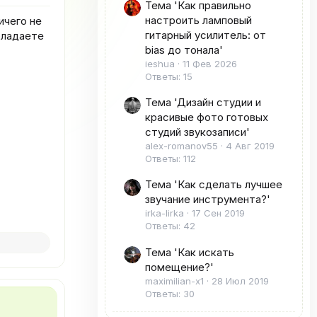
Тема 'Как правильно
настроить ламповый
ичего не
гитарный усилитель: от
обладаете
bias до тонала'
ieshua
11 Фев 2026
Ответы: 15
Тема 'Дизайн студии и
красивые фото готовых
студий звукозаписи'
alex-romanov55
4 Авг 2019
Ответы: 112
Тема 'Как сделать лучшее
звучание инструмента?'
irka-lirka
17 Сен 2019
Ответы: 42
Тема 'Как искать
помещение?'
maximilian-x1
28 Июл 2019
Ответы: 30