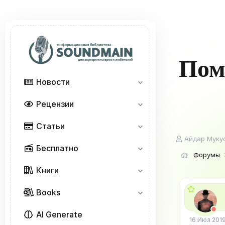
Пом
Новости
Рецензии
Статьи
А
Айдар Муку
Бесплатно
в
Форумы
т
о
Книги
р
т
Books
е
м
ы
AI Generate
16 Июл 201