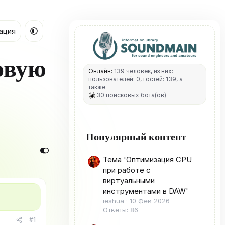
ация
овую
Онлайн:
139 человек, из них:
пользователей: 0, гостей: 139, а
также
30 поисковых бота(ов)
Популярный контент
Тема 'Оптимизация CPU
при работе с
виртуальными
инструментами в DAW'
ieshua
10 Фев 2026
Ответы: 86
#1