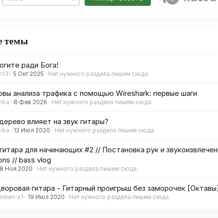
е темы
гите ради Бога!
n13
5 Окт 2025
Нет нужного раздела пишем сюда
вы анализа трафика с помощью Wireshark: первые шаги
irka
8 Фев 2026
Нет нужного раздела пишем сюда
дерево влияет на звук гитары?
irka
12 Июл 2020
Нет нужного раздела пишем сюда
гитара для начинающих #2 // Постановка рук и звукоизвлечени
ons // bass vlog
8 Ноя 2020
Нет нужного раздела пишем сюда
воровая гитара - Гитарный проигрыш без заморочек [Октавы
ilian-x1
19 Июл 2020
Нет нужного раздела пишем сюда