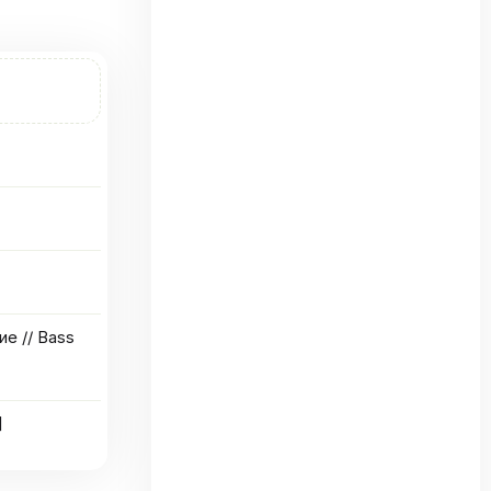
е // Bass
]