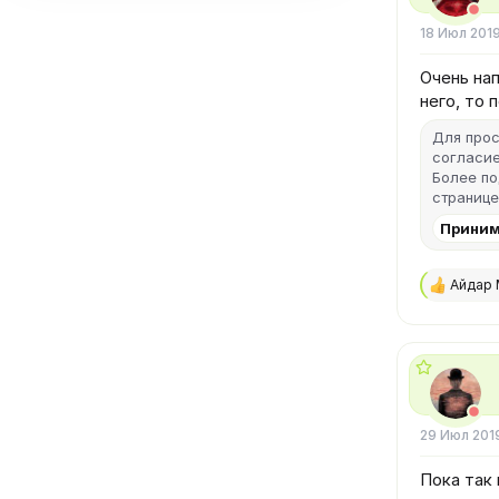
:
18 Июл 201
Очень нап
него, то 
Для прос
согласие
Более п
странице
Приним
Айдар 
Р
е
а
к
ц
и
и
:
29 Июл 201
Пока так 