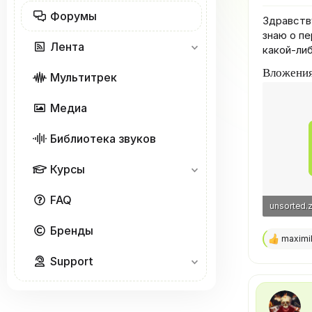
Форумы
Здравству
знаю о пе
Лента
какой-ли
Вложени
Мультитрек
Медиа
Библиотека звуков
Курсы
FAQ
unsorted.z
121.5 KB ·
Бренды
maximil
Р
е
Support
а
к
ц
и
и