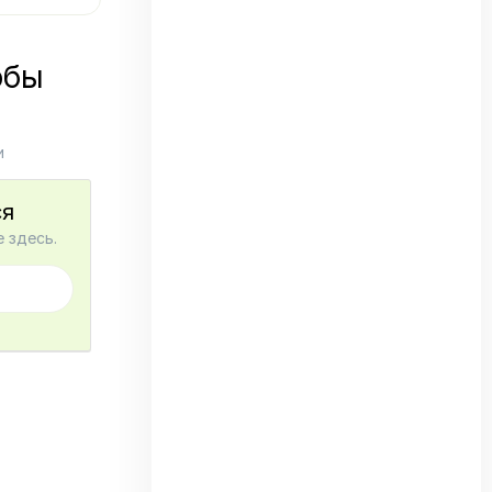
обы
и
ся
 здесь.