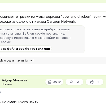
9
оминает отрывки из мультсериала "cow and chicken", если же
похоже из одного от канала Cartoon Network.
мотра этого контента нам потребуется ваше
 на установку файлов cookie третьих лиц.
одробную информацию можно найти на нашей
 cookie
.
ать файлы cookie третьих лиц
Мукусев
и
maximilian-x1
Айдар Мукусев
2019
2
1
Новичок
9
и не смог ничего найти...