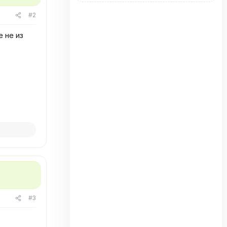
#2
 не из
#3