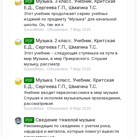
Музыка. 3 класс. Учебник. Критская
PDF
Е.Д., Сергеева Г.П., Шмагина Т.С.
Этот учебник продолжает серию учебных
изданий по предмету "Музыка" для начальной
школы. Он, так же к
SoundMain
Обновлено:
7 Мар 2025
Музыка. 2 класс. Учебник. Критская
PDF
Е.Д., Сергеева Г.П., Шмагина Т.С.
Этот учебник - следующая ступенька на пути в
мир Музыки, в мир Прекрасного. Слушая
музыку, рассматр
SoundMain
Обновлено:
7 Мар 2025
Музыка. 1 класс. Учебник. Критская
PDF
Е.Д., Сергеева Г.П., Шмагина Т.С.
Учебник вводит первоклассника в мир музыки.
Слушая и исполняя музыкальные произведения,
рассматривая
SoundMain
Обновлено:
6 Мар 2025
Сведение тяжелой музыки
PDF
Рекомендации по сведению с учетом рока,
хардкора и металла, которые помогут вывести
ваши миксы на...