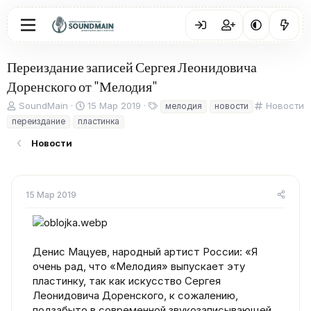
Переиздание записей Сергея Леонидовича
Доренского от "Мелодия"
А
Д
Т
К
SoundMain
15 Мар 2019
Новости
мелодия
новости
в
а
е
а
переиздание
пластинка
т
т
г
т
о
а
и
е
Новости
р
н
г
т
а
о
е
ч
р
м
а
и
15 Мар 2019
ы
л
я
а
Денис Мацуев, народный артист России: «Я
очень рад, что «Мелодия» выпускает эту
пластинку, так как искусство Сергея
Леонидовича Доренского, к сожалению,
подзабыто в современной звукозаписывающей