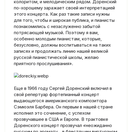
колоритом, и мелодическим рядом. Доренский
по-хорошему заражает своей интерпретацией
этого концерта. Как раз такие записи нужны
для того, чтобы и широкая публика, и пианисты
познакомились с незаслуженно забытой
потрясающей музыкой. Поэтому я вам,
особенно молодым пианистам, которые,
безусловно, должны воспитываться на таких
записях и продолжать линию нашей великой
русской пианистической школы, желаю
приятного прослушивания».
Еще в 1966 году Сергей Доренский включил в
свой репертуар фортепианный концерт
выдающегося американского композитора
Сэмюэля Барбера. Он первым в нашей стране
исполнил это сочинение, с успехом
прозвучавшее в США и Европе. В трактовке
Доренского концерт прозвучал
«
неожиданно
русским по аромату… в блестящем виртуозном