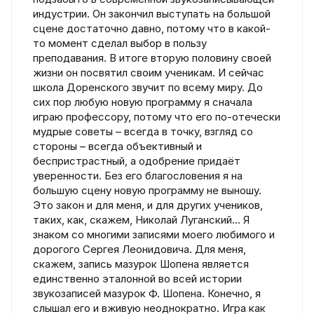
индустрии. Он закончил выступать на большой
сцене достаточно давно, потому что в какой-
то момент сделал выбор в пользу
преподавания. В итоге вторую половину своей
жизни он посвятил своим ученикам. И сейчас
школа Доренского звучит по всему миру. До
сих пор любую новую программу я сначала
играю профессору, потому что его по-отечески
мудрые советы – всегда в точку, взгляд со
стороны – всегда объективный и
беспристрастный, а одобрение придаёт
уверенности. Без его благословения я на
большую сцену новую программу не выношу.
Это закон и для меня, и для других учеников,
таких, как, скажем, Николай Луганский… Я
знаком со многими записями моего любимого и
дорогого Сергея Леонидовича. Для меня,
скажем, запись мазурок Шопена является
единственно эталонной во всей истории
звукозаписей мазурок Ф. Шопена. Конечно, я
слышал его и вживую неоднократно. Игра как