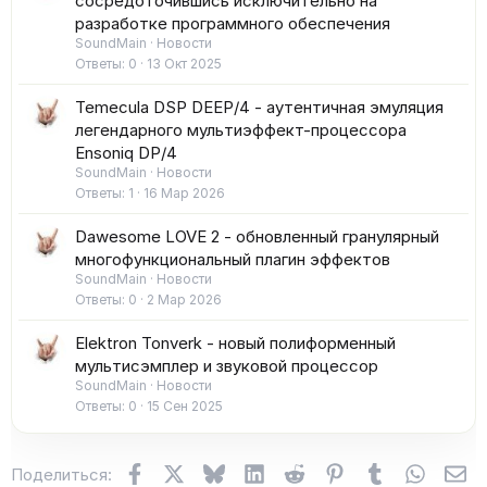
сосредоточившись исключительно на
разработке программного обеспечения
SoundMain
Новости
Ответы
0
13 Окт 2025
Temecula DSP DEEP/4 - аутентичная эмуляция
легендарного мультиэффект-процессора
Ensoniq DP/4
SoundMain
Новости
Ответы
1
16 Мар 2026
Dawesome LOVE 2 - обновленный гранулярный
многофункциональный плагин эффектов
SoundMain
Новости
Ответы
0
2 Мар 2026
Elektron Tonverk - новый полиформенный
мультисэмплер и звуковой процессор
SoundMain
Новости
Ответы
0
15 Сен 2025
Facebook
X (Twitter)
Bluesky
LinkedIn
Reddit
Pinterest
Tumblr
WhatsA
Эл
Поделиться: