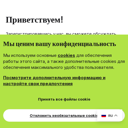
Приветствуем!
Зарегистрировавшись у нас, вы сможете обсуждать,
делиться и отправлять личные сообщения другим
Мы ценим вашу конфиденциальность
членам нашего сообщества.
Мы используем основные
cookies
для обеспечения
Зарегистрироваться сейчас!
работы этого сайта, а также дополнительные cookies для
обеспечения максимального удобства пользователя.
Посмотрите дополнительную информацию и
настройте свои предпочтения
®
Community platform by XenForo
© 2010-2026 XenForo Ltd.
Принять все файлы cookie
Theming with
by:
DohTheme
Cookies
Russian
Обратная связь
Поддержка
Свер
Для правообладателей
EN Soundmain
Условия и правила
Отклонить необязательные cookie
RU
Политика конфиденциальности
Помощь
R
S
S