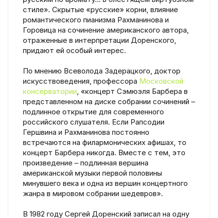
стиле». Скрытые «русские» корни, влияние
романтического пианизма Рахманинова и
Горовица на сочинение американского автора,
отраженные в интерпретации Доренского,
придают ей особый интерес.
По мнению Всеволода Задерацкого, доктор
искусствоведения, профессора
Московской
консерватории
, «концерт Сэмюэля Барбера в
представленном на диске собрании сочинений –
подлинное открытие для современного
российского слушателя. Если Рапсодии
Гершвина и Рахманинова постоянно
встречаются на филармонических афишах, то
концерт Барбера никогда. Вместе с тем, это
произведение – подлинная вершина
американской музыки первой половины
минувшего века и одна из вершин концертного
жанра в мировом собрании шедевров».
В 1982 году Сергей Доренский записал на одну