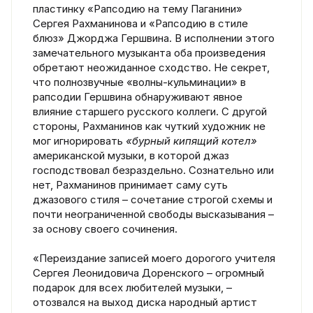
пластинку «Рапсодию на тему Паганини»
Сергея Рахманинова и «Рапсодию в стиле
блюз» Джорджа Гершвина. В исполнении этого
замечательного музыканта оба произведения
обретают неожиданное сходство. Не секрет,
что полнозвучные «волны-кульминации» в
рапсодии Гершвина обнаруживают явное
влияние старшего русского коллеги. С другой
стороны, Рахманинов как чуткий художник не
мог игнорировать
«бурный кипящий котел»
американской музыки, в которой джаз
господствовал безраздельно. Сознательно или
нет, Рахманинов принимает саму суть
джазового стиля – сочетание строгой схемы и
почти неограниченной свободы высказывания –
за основу своего сочинения.
«Переиздание записей моего дорогого учителя
Сергея Леонидовича Доренского – огромный
подарок для всех любителей музыки, –
отозвался на выход диска народный артист