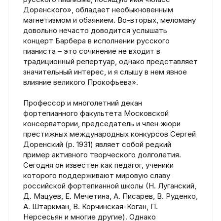
Доренского», обладает необыкновенным
магнетизмом и обаянием. Во-вторых, меломану
довольно нечасто доводится услышать
концерт Барбера в исполнении русского
пианиста – это сочинение не входит в
традиционный репертуар, однако представляет
значительный интерес, и я слышу в нем явное
влияние великого Прокофьева».
Профессор и многолетний декан
фортепианного факультета Московской
консерватории, председатель и член жюри
престижных международных конкурсов Сергей
Доренский (р. 1931) являет собой редкий
пример активного творческого долголетия.
Сегодня он известен как педагог, ученики
которого поддерживают мировую славу
российской фортепианной школы (Н. Луганский,
Д. Мацуев, Е. Мечетина, А. Писарев, В. Руденко,
А. Штаркман, В. Корчинская-Коган, П.
Нерсесьян и многие другие). Однако