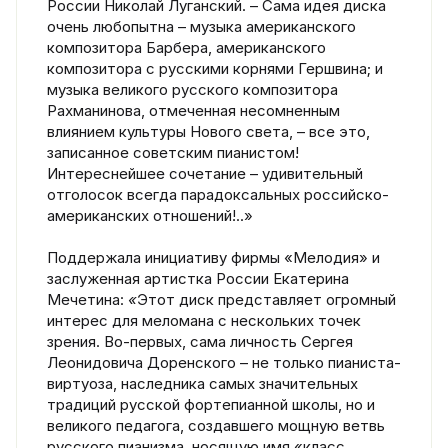
России Николай Луганский. – Сама идея диска
очень любопытна – музыка американского
композитора Барбера, американского
композитора с русскими корнями Гершвина; и
музыка великого русского композитора
Рахманинова, отмеченная несомненным
влиянием культуры Нового света, – все это,
записанное советским пианистом!
Интереснейшее сочетание – удивительный
отголосок всегда парадоксальных российско-
американских отношений!..»
Поддержала инициативу фирмы «Мелодия» и
заслуженная артистка России Екатерина
Мечетина:
«
Этот диск представляет огромный
интерес для меломана с нескольких точек
зрения. Во-первых, сама личность Сергея
Леонидовича Доренского – не только пианиста-
виртуоза, наследника самых значительных
традиций русской фортепианной школы, но и
великого педагога, создавшего мощную ветвь
русского пианизма, носящую имя «класс