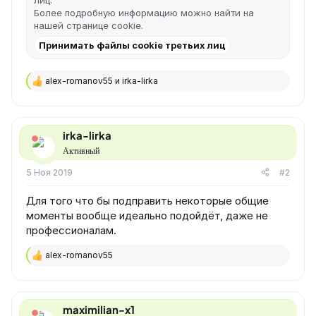
Более подробную информацию можно найти на
нашей
странице cookie
.
Принимать файлы cookie третьих лиц
alex-romanov55
и
irka-lirka
Р
е
а
к
ц
irka-lirka
и
Активный
и
:
5 Ноя 2019
#2
Для того что бы подправить некоторые общие
моменты вообще идеально подойдёт, даже не
профессионалам.
alex-romanov55
Р
е
а
к
ц
maximilian-x1
и