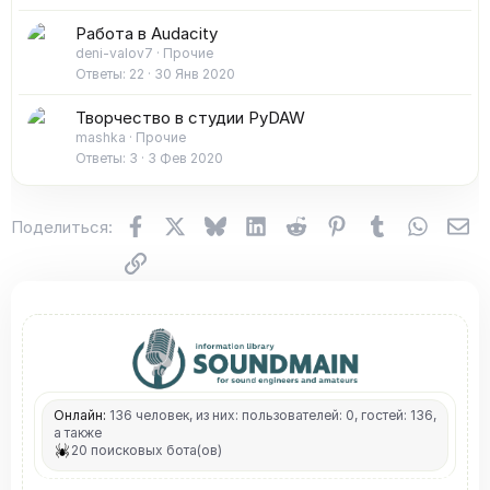
Работа в Audacity
deni-valov7
Прочие
Ответы
22
30 Янв 2020
Творчество в студии PyDAW
mashka
Прочие
Ответы
3
3 Фев 2020
Facebook
X (Twitter)
Bluesky
LinkedIn
Reddit
Pinterest
Tumblr
WhatsA
Эл
Поделиться:
Ссылка
Онлайн:
136 человек, из них: пользователей: 0, гостей: 136,
а также
20 поисковых бота(ов)