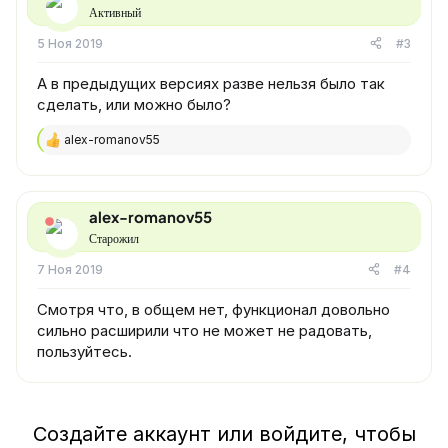
Активный
и
:
5 Ноя 2019
#3
А в предыдущих версиях разве нельзя было так
сделать, или можно было?
alex-romanov55
Р
е
а
к
ц
alex-romanov55
и
Старожил
и
:
7 Ноя 2019
#4
Смотря что, в общем нет, функционал довольно
сильно расширили что не может не радовать,
пользуйтесь.
Создайте аккаунт или войдите, чтобы