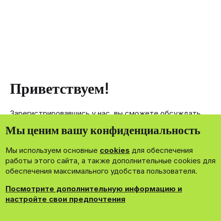
Приветствуем!
Зарегистрировавшись у нас, вы сможете обсуждать,
делиться и отправлять личные сообщения другим
Мы ценим вашу конфиденциальность
членам нашего сообщества.
Мы используем основные
cookies
для обеспечения
Зарегистрироваться сейчас!
работы этого сайта, а также дополнительные cookies для
обеспечения максимального удобства пользователя.
Посмотрите дополнительную информацию и
настройте свои предпочтения
®
Community platform by XenForo
© 2010-2026 XenForo Ltd.