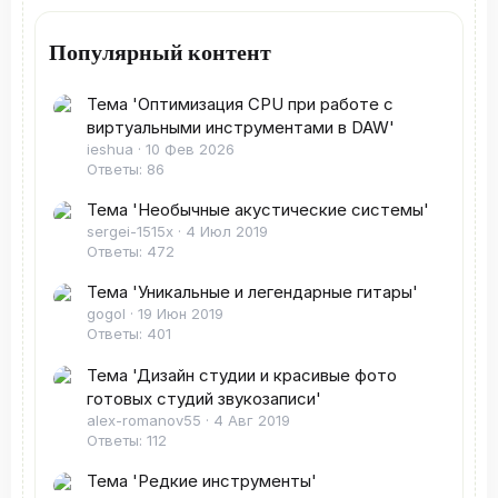
Популярный контент
Тема 'Оптимизация CPU при работе с
виртуальными инструментами в DAW'
ieshua
10 Фев 2026
Ответы: 86
Тема 'Необычные акустические системы'
sergei-1515x
4 Июл 2019
Ответы: 472
Тема 'Уникальные и легендарные гитары'
gogol
19 Июн 2019
Ответы: 401
Тема 'Дизайн студии и красивые фото
готовых студий звукозаписи'
alex-romanov55
4 Авг 2019
Ответы: 112
Тема 'Редкие инструменты'