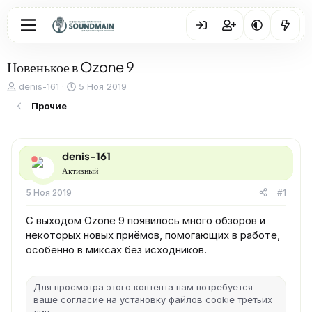
Новенькое в Ozone 9
А
Д
denis-161
5 Ноя 2019
в
а
Прочие
т
т
о
а
р
н
т
а
denis-161
е
ч
Активный
м
а
ы
л
5 Ноя 2019
#1
а
С выходом Ozone 9 появилось много обзоров и
некоторых новых приёмов, помогающих в работе,
особенно в миксах без исходников.
Для просмотра этого контента нам потребуется
ваше согласие на установку файлов cookie третьих
лиц.