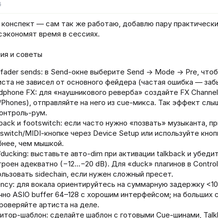
6
 конспект — сам так же работаю, добавлю пару практически
сэкономят время в сессиях.
ия и советы
‑fader sends: в Send-окне выберите Send → Mode → Pre, что
иста не зависел от основного фейдера (частая ошибка — заб
dphone FX: для «наушникового реверба» создайте FX Channel
/Phones), отправляйте на него из cue‑микса. Так эффект слы
контроль‑рум.
back и footswitch: если часто нужно «позвать» музыканта, пр
tswitch/MIDI‑кнопке через Device Setup или используйте кно
бнее, чем мышкой.
ducking: выставьте авто‑dim при активации talkback и убедите
троен адекватно (−12…−20 dB). Для «duck» плагинов в Contr
льзовать sidechain, если нужен сложный пресет.
ency: для вокала ориентируйтесь на суммарную задержку <10
чно ASIO buffer 64–128 с хорошим интерфейсом; на больших 
проверяйте артиста на деле.
итор‑шаблон: сделайте шаблон с готовыми Cue‑шинами, Talkb