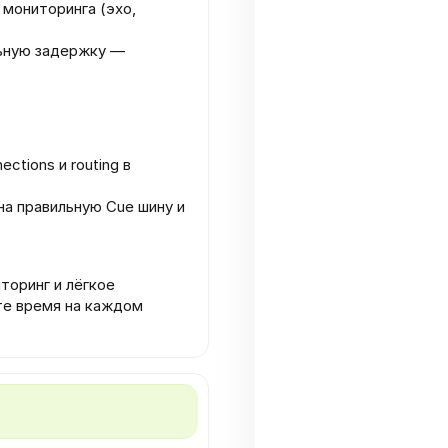
 мониторинга (эхо,
льную задержку —
ctions и routing в
на правильную Cue шину и
торинг и лёгкое
те время на каждом