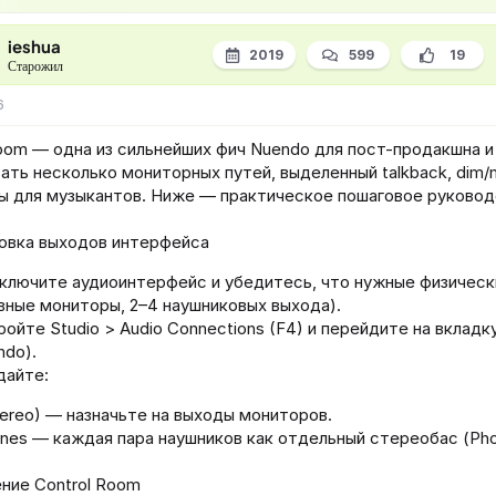
ieshua
2019
599
19
Старожил
6
oom — одна из сильнейших фич Nuendo для пост-продакшна и 
ать несколько мониторных путей, выделенный talkback, dim/
ы для музыкантов. Ниже — практическое пошаговое руковод
товка выходов интерфейса
ключите аудиоинтерфейс и убедитесь, что нужные физичес
авные мониторы, 2–4 наушниковых выхода).
ойте Studio > Audio Connections (F4) и перейдите на вкладку
ndo).
дайте:
tereo) — назначьте на выходы мониторов.
nes — каждая пара наушников как отдельный стереобас (Phone
ение Control Room