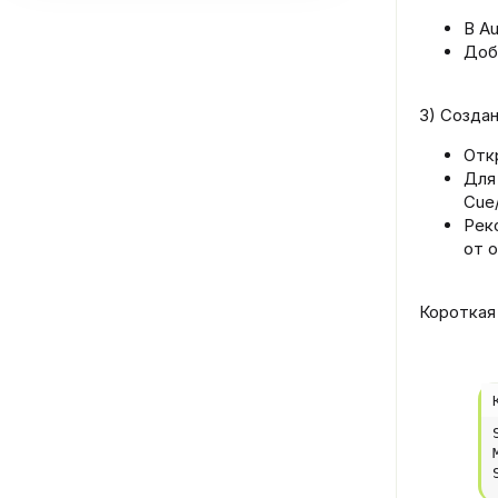
В Au
Доба
3) Созда
Отк
Для
Cue
Рек
от 
Короткая