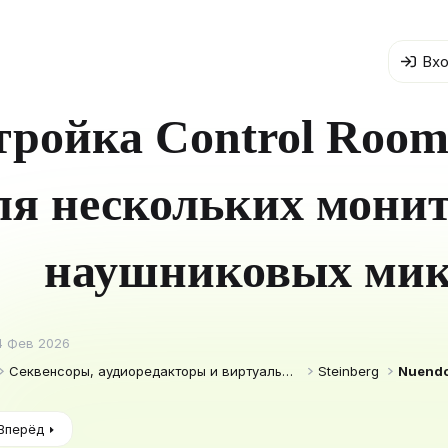
Вх
тройка Control Room
ля нескольких мони
наушниковых мик
4 Фев 2026
Секвенсоры, аудиоредакторы и виртуальные студии
Steinberg
Nuend
Вперёд