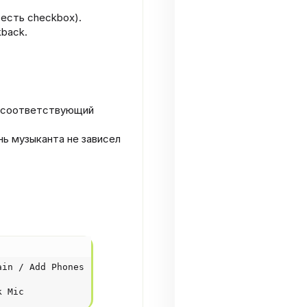
 есть checkbox).
kback.
е соответствующий
нь музыканта не зависел
in / Add Phones

k Mic