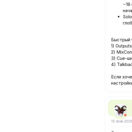
−18 
нач
Solo
глоб
Быстрый 
1) Output
2) MixCon
3) Cue-ши
4) Talkba
Если хоч
настройк
15 Фев 202