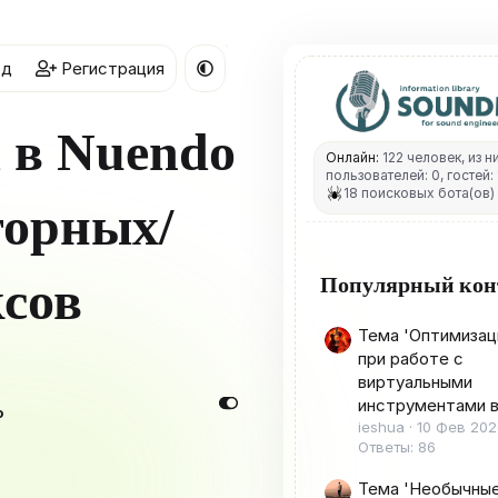
од
Регистрация
 в Nuendo
Онлайн:
122 человек, из н
пользователей: 0, гостей: 
18 поисковых бота(ов)
торных/
Популярный кон
сов
Тема 'Оптимиза
при работе с
виртуальными
инструментами 
o
ieshua
10 Фев 202
Ответы: 86
Тема 'Необычны