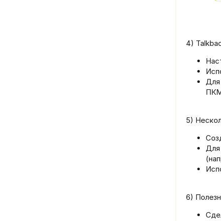
4) Talkba
Наст
Исп
Для
ПКМ 
5) Нескол
Соз
Для
(нап
Исп
6) Полез
Сде