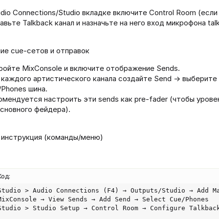
dio Connections/Studio вкладке включите Control Room (если
вьте Talkback канал и назначьте на него вход микрофона tal
ние cue‑сетов и отправок
ройте MixConsole и включите отображение Sends.
 каждого артистического канала создайте Send → выберит
/Phones шина.
омендуется настроить эти sends как pre‑fader (чтобы урове
основного фейдера).
 инструкция (команды/меню)
Код:
Studio > Audio Connections (F4) → Outputs/Studio → Add Ma
MixConsole → View Sends → Add Send → Select Cue/Phones

Studio > Studio Setup → Control Room → Configure Talkbac