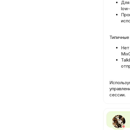
Для
low‑
Про
исп
Типичные
Нет 
Mix
Talk
отп
Используя
управлен
сессии.