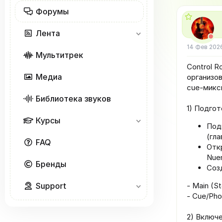
е
ч
м
а
Форумы
ы
л
а
Лента
14 Фев 202
Мультитрек
Control R
Медиа
организов
cue‑микс
Библиотека звуков
1) Подго
Курсы
Под
(гл
FAQ
Откр
Nue
Бренды
Соз
Support
- Main (S
- Cue/Pho
2) Включ