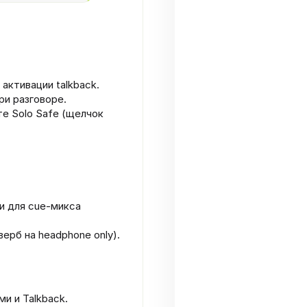
активации talkback.
ри разговоре.
е Solo Safe (щелчок
ки для cue‑микса
ерб на headphone only).
и и Talkback.