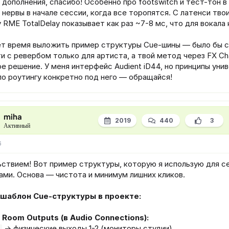
дополнения, спасибо! Особенно про footswitch и тест-тон 
нервы в начале сессии, когда все торопятся. С латенси твои
 RME TotalDelay показывает как раз ~7-8 мс, что для вокала
ет время выложить пример структуры Cue-шины — было бы су
и с ревербом только для артиста, а твой метод через FX C
е решение. У меня интерфейс Audient iD44, но принципы уни
по роутингу конкретно под него — обращайся!
miha
2019
440
3
Активный
6
ьствием! Вот пример структуры, которую я использую для с
ами. Основа — чистота и минимум лишних кликов.
 шаблон Cue-структуры в проекте:
 Room Outputs (в Audio Connections):
→ физические выходы 1-2 (мониторы студии)