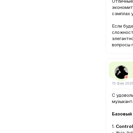
Отличные 
экономит 
сэмплах у
Если буд
сложност
элегантно
вопросы 
15 Фев 202
С удовол
музыкант
Базовый
1.
Control
-