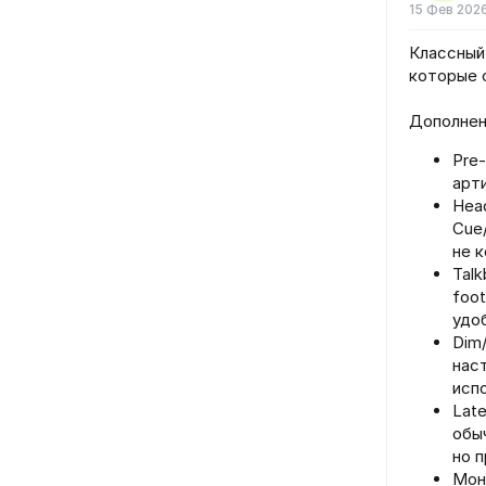
15 Фев 202
Классный
которые 
Дополнен
Pre
арт
Hea
Cue
не 
Talk
foo
удо
Dim/
нас
испо
Lat
обы
но 
Мон