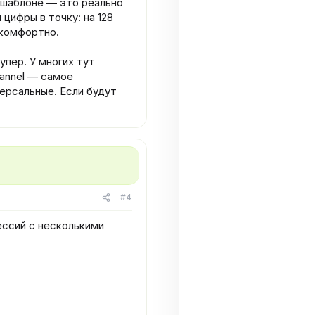
в шаблоне — это реально
 цифры в точку: на 128
 комфортно.
пер. У многих тут
hannel — самое
версальные. Если будут
#4
ессий с несколькими