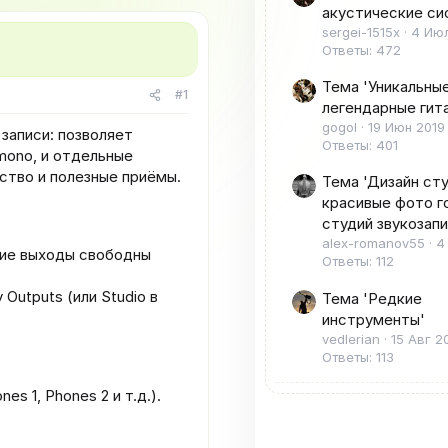
акустические си
sergei-1515x
4 Июл
Ответы: 472
Тема 'Уникальные
#1
легендарные гит
gogol
19 Июн 2019
записи: позволяет
Ответы: 401
mono, и отдельные
ство и полезные приёмы.
Тема 'Дизайн сту
красивые фото г
студий звукозапи
alex-romanov55
4
кие выходы свободны
Ответы: 112
 Outputs (или Studio в
Тема 'Редкие
инструменты'
vedlerian
15 Авг 2
Ответы: 113
s 1, Phones 2 и т.д.).