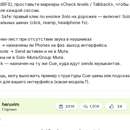
dBFS), проставьте маркеры «Check levels / Talkback», чтобы 
але каждой сессии.
 Safe: правый клик по кнопке Solo на дорожке — включит Sol
альных шинах (click, reamp, headphone fx).
чек-лист при отсутствии звука в наушниках
s → назначены ли Phones на физ. выход интерфейса.
sole → Send активен и не в Mute.
на не в Solo‑Mute/Group Mute.
ck — назначен на ту же Cue, куда идут sends музыкантов.
ешь, могу выложить пример структуры Cue‑шины или подска
и для вашего интерфейса (какая модель?).
heruvim
2019
1,019
24
Старожил
6