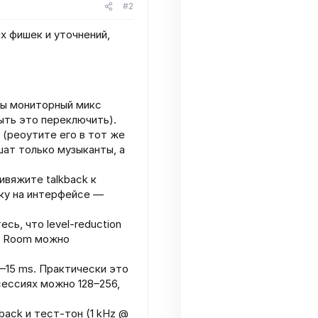
#2
х фишек и уточнений,
бы мониторный микс
ыть это переключить).
 (реоутите его в тот же
шат только музыканты, а
ивяжите talkback к
пку на интерфейсе —
сь, что level‑reduction
ol Room можно
–15 ms. Практически это
сессиях можно 128–256,
ack и тест‑тон (1 kHz @