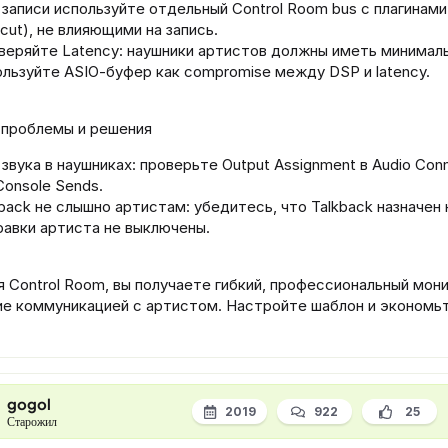
 записи используйте отдельный Control Room bus с плагинами
cut), не влияющими на запись.
веряйте Latency: наушники артистов должны иметь минима
ользуйте ASIO‑буфер как compromise между DSP и latency.
 проблемы и решения
звука в наушниках: проверьте Output Assignment в Audio Conne
Console Sends.
back не слышно артистам: убедитесь, что Talkback назначен 
равки артиста не выключены.
 Control Room, вы получаете гибкий, профессиональный мони
ие коммуникацией с артистом. Настройте шаблон и экономь
gogol
2019
922
25
Старожил