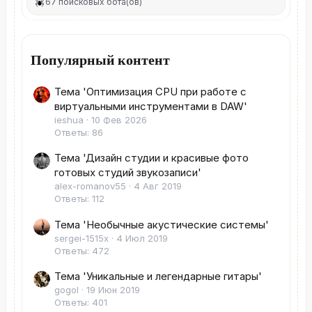
67 поисковых бота(ов)
Популярный контент
Тема 'Оптимизация CPU при работе с
виртуальными инструментами в DAW'
ieshua
10 Фев 2026
Ответы: 86
Тема 'Дизайн студии и красивые фото
готовых студий звукозаписи'
alex-romanov55
4 Авг 2019
Ответы: 112
Тема 'Необычные акустические системы'
sergei-1515x
4 Июл 2019
Ответы: 472
Тема 'Уникальные и легендарные гитары'
gogol
19 Июн 2019
Ответы: 401