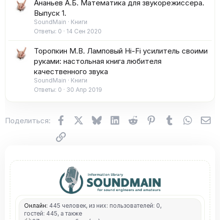
Ананьев А.Б. Математика для звукорежиссера.
Выпуск 1.
SoundMain
Книги
Ответы
0
14 Сен 2020
Торопкин М.В. Ламповый Hi-Fi усилитель своими
руками: настольная книга любителя
качественного звука
SoundMain
Книги
Ответы
0
30 Апр 2019
Facebook
X (Twitter)
Bluesky
LinkedIn
Reddit
Pinterest
Tumblr
WhatsA
Эл
Поделиться:
Ссылка
Онлайн:
445 человек, из них: пользователей: 0,
гостей: 445, а также