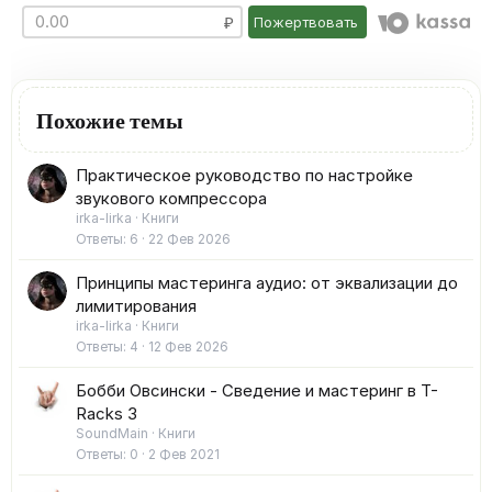
Пожертвовать
Похожие темы
Практическое руководство по настройке
звукового компрессора
irka-lirka
Книги
Ответы
6
22 Фев 2026
Принципы мастеринга аудио: от эквализации до
лимитирования
irka-lirka
Книги
Ответы
4
12 Фев 2026
Бобби Овсински - Сведение и мастеринг в T-
Racks 3
SoundMain
Книги
Ответы
0
2 Фев 2021