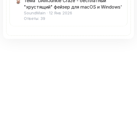
Тема 'DAWJunkie Craze - бесплатный
"хрустящий" фейзер для macOS и Windows'
SoundMain
12 Янв 2026
Ответы: 39