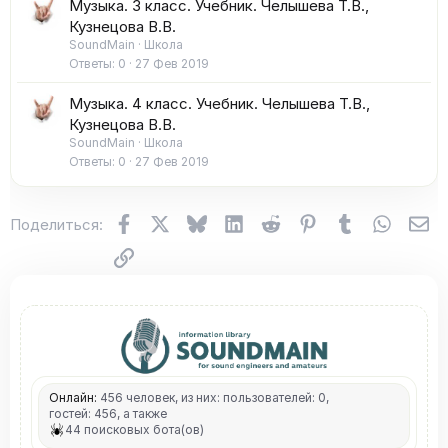
Музыка. 3 класс. Учебник. Челышева Т.В.,
Кузнецова В.В.
SoundMain
Школа
Ответы
0
27 Фев 2019
Музыка. 4 класс. Учебник. Челышева Т.В.,
Кузнецова В.В.
SoundMain
Школа
Ответы
0
27 Фев 2019
Facebook
X (Twitter)
Bluesky
LinkedIn
Reddit
Pinterest
Tumblr
WhatsA
Эл
Поделиться:
Ссылка
Онлайн:
456 человек, из них: пользователей: 0,
гостей: 456, а также
44 поисковых бота(ов)