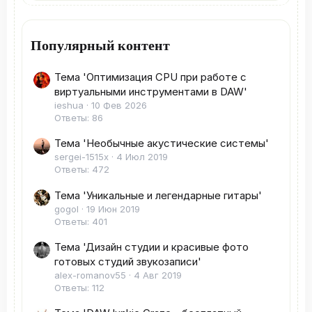
Популярный контент
Тема 'Оптимизация CPU при работе с
виртуальными инструментами в DAW'
ieshua
10 Фев 2026
Ответы: 86
Тема 'Необычные акустические системы'
sergei-1515x
4 Июл 2019
Ответы: 472
Тема 'Уникальные и легендарные гитары'
gogol
19 Июн 2019
Ответы: 401
Тема 'Дизайн студии и красивые фото
готовых студий звукозаписи'
alex-romanov55
4 Авг 2019
Ответы: 112