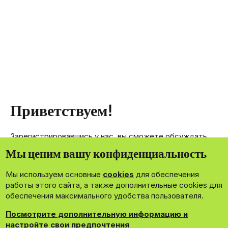
Приветствуем!
Зарегистрировавшись у нас, вы сможете обсуждать,
делиться и отправлять личные сообщения другим
Мы ценим вашу конфиденциальность
членам нашего сообщества.
Мы используем основные
cookies
для обеспечения
Зарегистрироваться сейчас!
работы этого сайта, а также дополнительные cookies для
обеспечения максимального удобства пользователя.
Посмотрите дополнительную информацию и
настройте свои предпочтения