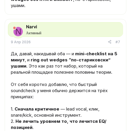
ушами.
Narvi
N
Активный
9 Апр 2026
#7
Да, давай, накидывай оба — и
mini-checklist на 5
минут
, и
ring out wedges “по-стариковски”
ушами
. Это как раз тот набор, который на
реальной площадке полезнее половины теории.
От себя коротко добавлю, что быстрый
soundcheck у меня обычно держится на трёх
принципах:
1.
Сначала критичное
— lead vocal, клик,
snare/kick, основной инструмент.
2.
Не лечить уровнем то, что лечится EQ/
позицией
.