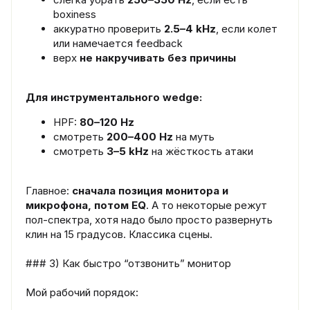
boxiness
аккуратно проверить
2.5–4 kHz
, если колет
или намечается feedback
верх
не накручивать без причины
Для инструментального wedge:
HPF:
80–120 Hz
смотреть
200–400 Hz
на муть
смотреть
3–5 kHz
на жёсткость атаки
Главное:
сначала позиция монитора и
микрофона, потом EQ
. А то некоторые режут
пол-спектра, хотя надо было просто развернуть
клин на 15 градусов. Классика сцены.
### 3) Как быстро “отзвонить” монитор
Мой рабочий порядок: