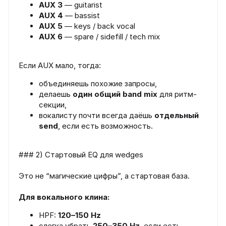
AUX 3
— guitarist
AUX 4
— bassist
AUX 5
— keys / back vocal
AUX 6
— spare / sidefill / tech mix
Если AUX мало, тогда:
объединяешь похожие запросы,
делаешь
один общий band mix
для ритм-
секции,
вокалисту почти всегда даёшь
отдельный
send
, если есть возможность.
### 2) Стартовый EQ для wedges
Это не “магические цифры”, а стартовая база.
Для вокального клина:
HPF:
120–150 Hz
слегка убрать
250–350 Hz
, если есть