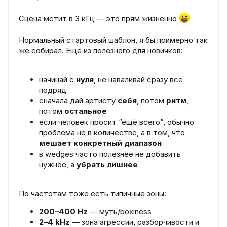
Сцена мстит в 3 кГц — это прям жизненно
Нормальный стартовый шаблон, я бы примерно так
же собирал. Ещё из полезного для новичков:
начинай с
нуля
, не наваливай сразу всё
подряд
сначала дай артисту
себя
, потом
ритм
,
потом
остальное
если человек просит “ещё всего”, обычно
проблема не в количестве, а в том, что
мешает конкретный диапазон
в wedges часто полезнее не добавить
нужное, а
убрать лишнее
По частотам тоже есть типичные зоны:
200–400 Hz
— муть/boxiness
2–4 kHz
— зона агрессии, разборчивости и