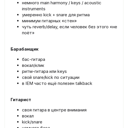
немного main harmony / keys / acoustic
instruments
умеренно kick + snare для ритма
минимум гитарных «стен»
чуть reverb/delay, если человек без этого «не
поёт»
Барабанщик
бас-гитара
вокал/клик
ритм-гитара или keys
свой snare/kick по ситуации
в IEM часто ещё полезен talkback
Гитарист
своя гитара в центре внимания
вокал
kick/snare
немного баса