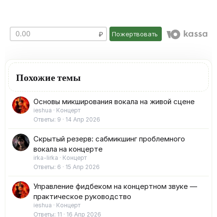
Пожертвовать
Похожие темы
Основы микширования вокала на живой сцене
ieshua
Концерт
Ответы
9
14 Апр 2026
Скрытый резерв: сабмикшинг проблемного
вокала на концерте
irka-lirka
Концерт
Ответы
6
15 Апр 2026
Управление фидбеком на концертном звуке —
практическое руководство
ieshua
Концерт
Ответы
11
16 Апр 2026