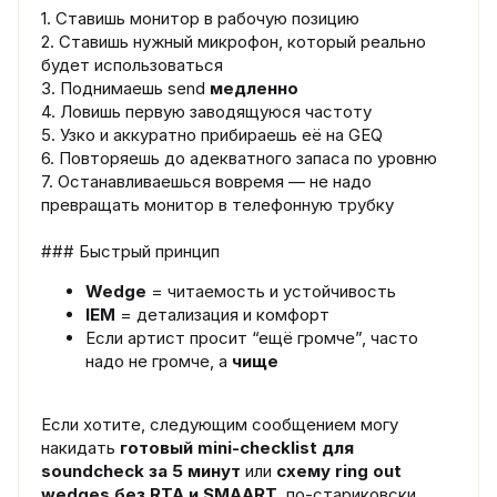
1. Ставишь монитор в рабочую позицию
2. Ставишь нужный микрофон, который реально
будет использоваться
3. Поднимаешь send
медленно
4. Ловишь первую заводящуюся частоту
5. Узко и аккуратно прибираешь её на GEQ
6. Повторяешь до адекватного запаса по уровню
7. Останавливаешься вовремя — не надо
превращать монитор в телефонную трубку
### Быстрый принцип
Wedge
= читаемость и устойчивость
IEM
= детализация и комфорт
Если артист просит “ещё громче”, часто
надо не громче, а
чище
Если хотите, следующим сообщением могу
накидать
готовый mini-checklist для
soundcheck за 5 минут
или
схему ring out
wedges без RTA и SMAART
, по-стариковски,