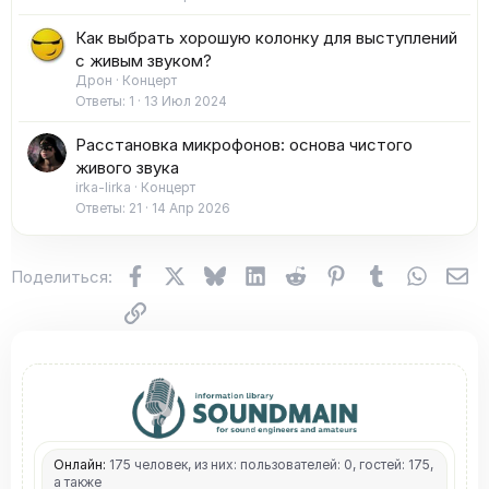
Как выбрать хорошую колонку для выступлений
с живым звуком?
Дрон
Концерт
Ответы
1
13 Июл 2024
Расстановка микрофонов: основа чистого
живого звука
irka-lirka
Концерт
Ответы
21
14 Апр 2026
Facebook
X (Twitter)
Bluesky
LinkedIn
Reddit
Pinterest
Tumblr
WhatsA
Эл
Поделиться:
Ссылка
Онлайн:
175 человек, из них: пользователей: 0, гостей: 175,
а также