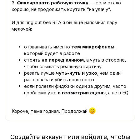
3.
Фиксировать рабочую точку
— если стало
хорошо, не продолжать крутить “на удачу”.
И для ring out без RTA я бы ещё напомнил пару
мелочей:
отзванивать именно
тем микрофоном
,
который будет в работе
стоять
не перед клином
, а чуть в стороне,
чтобы слышать реальную картину
резать лучше
чуть-чуть и узко
, чем один
раз с плеча и убить понятность
если полезли фидбэки один за другим, часто
проблема уже
в геометрии сцены
, а не в EQ
Короче, тема годная. Продолжай
Создайте аккаунт или войдите, чтобы