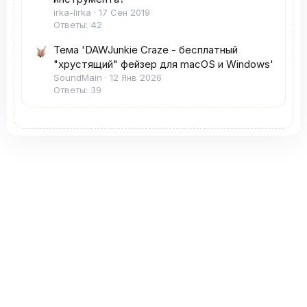
irka-lirka
17 Сен 2019
Ответы: 42
Тема 'DAWJunkie Craze - бесплатный
"хрустящий" фейзер для macOS и Windows'
SoundMain
12 Янв 2026
Ответы: 39