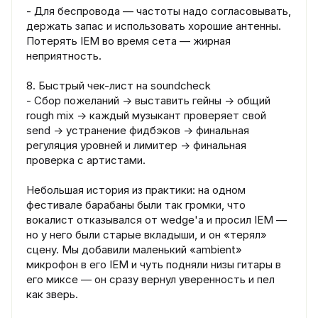
- Для беспровода — частоты надо согласовывать,
держать запас и использовать хорошие антенны.
Потерять IEM во время сета — жирная
неприятность.
8. Быстрый чек-лист на soundcheck
- Сбор пожеланий → выставить гейны → общий
rough mix → каждый музыкант проверяет свой
send → устранение фидбэков → финальная
регуляция уровней и лимитер → финальная
проверка с артистами.
Небольшая история из практики: на одном
фестивале барабаны были так громки, что
вокалист отказывался от wedge'а и просил IEM —
но у него были старые вкладыши, и он «терял»
сцену. Мы добавили маленький «ambient»
микрофон в его IEM и чуть подняли низы гитары в
его миксе — он сразу вернул уверенность и пел
как зверь.