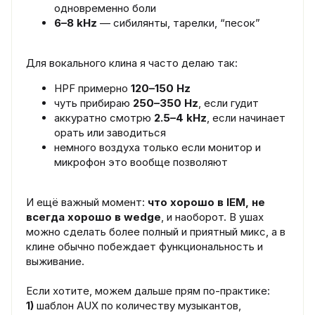
одновременно боли
6–8 kHz
— сибилянты, тарелки, “песок”
Для вокального клина я часто делаю так:
HPF примерно
120–150 Hz
чуть прибираю
250–350 Hz
, если гудит
аккуратно смотрю
2.5–4 kHz
, если начинает
орать или заводиться
немного воздуха только если монитор и
микрофон это вообще позволяют
И ещё важный момент:
что хорошо в IEM, не
всегда хорошо в wedge
, и наоборот. В ушах
можно сделать более полный и приятный микс, а в
клине обычно побеждает функциональность и
выживание.
Если хотите, можем дальше прям по-практике:
1)
шаблон AUX по количеству музыкантов,