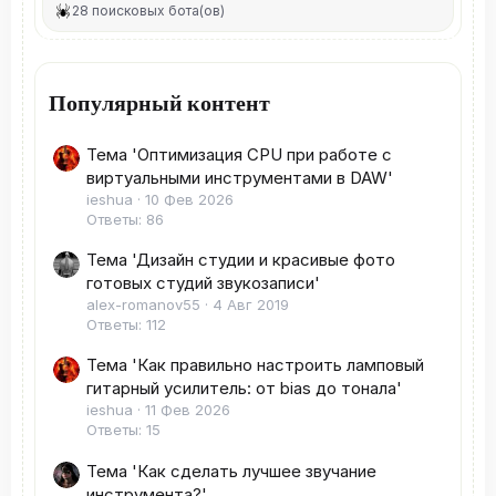
28 поисковых бота(ов)
Популярный контент
Тема 'Оптимизация CPU при работе с
виртуальными инструментами в DAW'
ieshua
10 Фев 2026
Ответы: 86
Тема 'Дизайн студии и красивые фото
готовых студий звукозаписи'
alex-romanov55
4 Авг 2019
Ответы: 112
Тема 'Как правильно настроить ламповый
гитарный усилитель: от bias до тонала'
ieshua
11 Фев 2026
Ответы: 15
Тема 'Как сделать лучшее звучание
инструмента?'