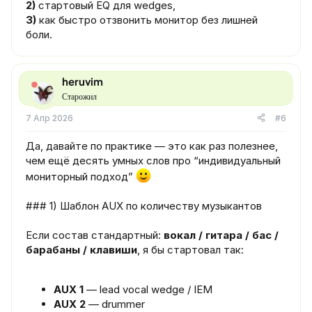
2)
стартовый EQ для wedges,
3)
как быстро отзвонить монитор без лишней
боли.
heruvim
Старожил
7 Апр 2026
#6
Да, давайте по практике — это как раз полезнее,
чем ещё десять умных слов про “индивидуальный
мониторный подход”
### 1) Шаблон AUX по количеству музыкантов
Если состав стандартный:
вокал / гитара / бас /
барабаны / клавиши
, я бы стартовал так:
AUX 1
— lead vocal wedge / IEM
AUX 2
— drummer