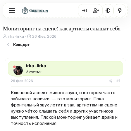
Мониторинг на сцене: как артисты слышат себя
А
Д
irka-lirka
26 Фев 2026
в
а
Концерт
т
т
о
а
р
н
т
а
irka-lirka
е
ч
Активный
м
а
ы
л
26 Фев 2026
#1
а
Ключевой аспект живого звука, о котором часто
забывают новички, — это мониторинг. Пока
фронтальный звук летит в зал, артистам на сцене
нужно чётко слышать себя и других участников
выступления. Плохой мониторинг убивает драйв и
точность исполнения.