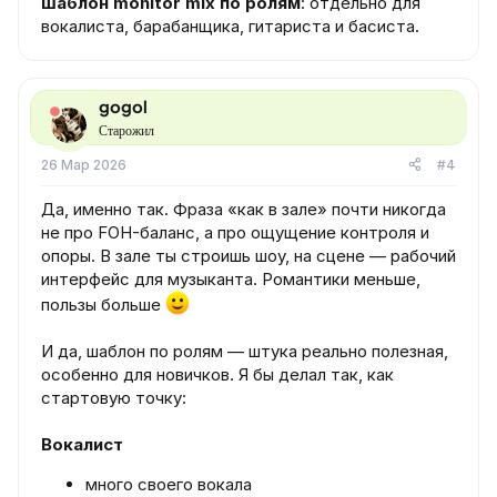
шаблон monitor mix по ролям
: отдельно для
вокалиста, барабанщика, гитариста и басиста.
gogol
Старожил
26 Мар 2026
#4
Да, именно так. Фраза «как в зале» почти никогда
не про FOH-баланс, а про ощущение контроля и
опоры. В зале ты строишь шоу, на сцене — рабочий
интерфейс для музыканта. Романтики меньше,
пользы больше
И да, шаблон по ролям — штука реально полезная,
особенно для новичков. Я бы делал так, как
стартовую точку:
Вокалист
много своего вокала