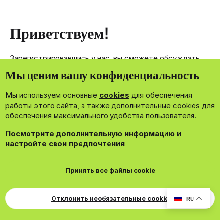
Приветствуем!
Зарегистрировавшись у нас, вы сможете обсуждать,
делиться и отправлять личные сообщения другим
Мы ценим вашу конфиденциальность
членам нашего сообщества.
Мы используем основные
cookies
для обеспечения
Зарегистрироваться сейчас!
работы этого сайта, а также дополнительные cookies для
обеспечения максимального удобства пользователя.
Посмотрите дополнительную информацию и
настройте свои предпочтения
®
Community platform by XenForo
© 2010-2026 XenForo Ltd.
Принять все файлы cookie
Theming with
by:
DohTheme
Cookies
Russian
Обратная связь
Поддержка
Свер
Для правообладателей
EN Soundmain
Условия и правила
Отклонить необязательные cookie
RU
Политика конфиденциальности
Помощь
R
S
S